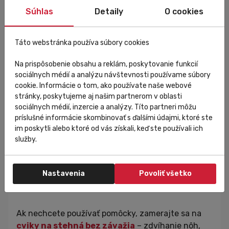
stoji
– rozvíjajú rovnováhu a spevňujú boky. Tieto
Súhlas
Detaily
O cookies
cviky pre ženy môžete kombinovať podľa svojich
možností a úrovne kondície.
Táto webstránka používa súbory cookies
Ako dlho trvá, kým spevním stehná?
Na prispôsobenie obsahu a reklám, poskytovanie funkcií
sociálnych médií a analýzu návštevnosti používame súbory
Pri pravidelnom
tréningu nôh pre ženy
môžete
cookie. Informácie o tom, ako používate naše webové
očakávať viditeľné výsledky po 2 až 4 týždňoch.
stránky, poskytujeme aj našim partnerom v oblasti
sociálnych médií, inzercie a analýzy. Títo partneri môžu
Dôležité je, aby ste cvičili aspoň
3–4× týždenne.
príslušné informácie skombinovať s ďalšími údajmi, ktoré ste
Tento
rýchly tréning na spevnenie nôh
vám
im poskytli alebo ktoré od vás získali, keď ste používali ich
zaberie len pár minút denne, no ak pridáte aj
služby.
strečing a kardio, zlepšenie uvidíte ešte rýchlejšie.
Aké cviky pomáhajú na vnútorné stehná
Nastavenia
Povoliť všetko
bez závažia?
Ak nechcete používať pomôcky, zamerajte sa na
cviky na stehná bez závažia
– zdvíhanie nôh,