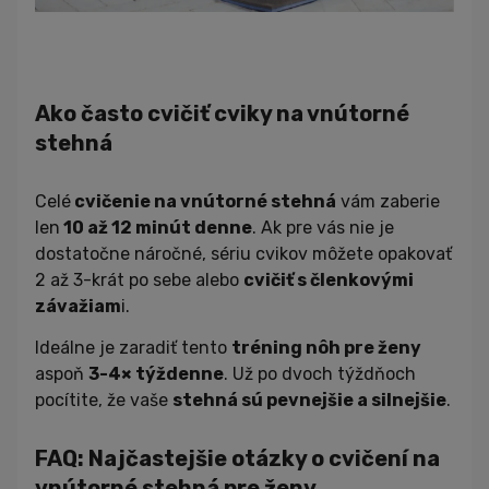
Ako často cvičiť cviky na vnútorné
stehná
Celé
cvičenie na vnútorné stehná
vám zaberie
len
10 až 12 minút denne
. Ak pre vás nie je
dostatočne náročné, sériu cvikov môžete opakovať
2 až 3-krát po sebe alebo
cvičiť s členkovými
závažiam
i.
Ideálne je zaradiť tento
tréning nôh pre ženy
aspoň
3-4× týždenne
. Už po dvoch týždňoch
pocítite, že vaše
stehná sú pevnejšie a silnejšie
.
FAQ: Najčastejšie otázky o cvičení na
vnútorné stehná pre ženy