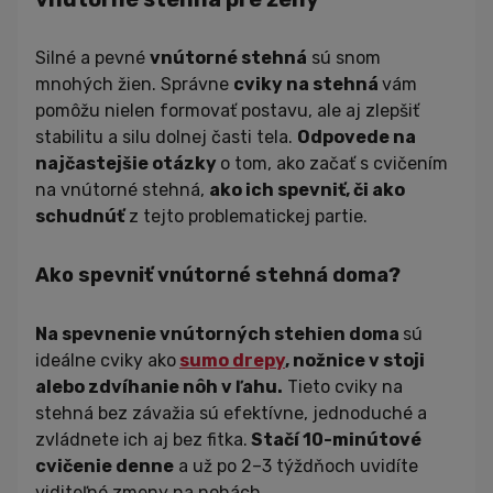
Silné a pevné
vnútorné stehná
sú snom
mnohých žien. Správne
cviky na stehná
vám
pomôžu nielen formovať postavu, ale aj zlepšiť
stabilitu a silu dolnej časti tela.
Odpovede na
najčastejšie otázky
o tom, ako začať s cvičením
na vnútorné stehná,
ako ich spevniť, či ako
schudnúť
z tejto problematickej partie.
Ako spevniť vnútorné stehná doma?
Na spevnenie vnútorných stehien doma
sú
ideálne cviky ako
sumo drepy
, nožnice v stoji
alebo zdvíhanie nôh v ľahu.
Tieto cviky na
stehná bez závažia sú efektívne, jednoduché a
zvládnete ich aj bez fitka.
Stačí 10-minútové
cvičenie denne
a už po 2–3 týždňoch uvidíte
viditeľné zmeny na nohách.