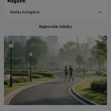
Magazín
Všetky kategórie
Cyklistika
Najnovšie články
Triatlon
Turistika
Beh
Tréning
Výživa
Ďalšie športy
Šport
Zdravie
Cviky
Iné
Recepty
Rozhovory