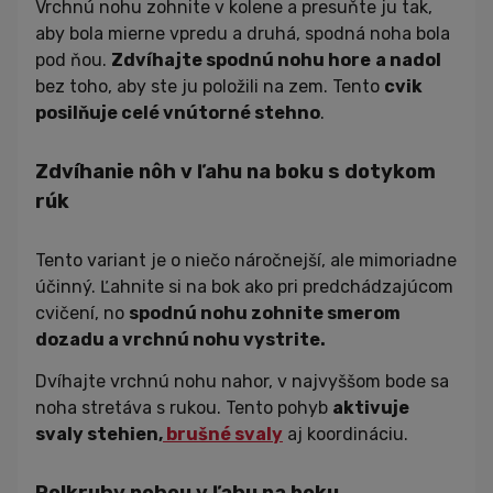
Vrchnú nohu zohnite v kolene a presuňte ju tak,
aby bola mierne vpredu a druhá, spodná noha bola
pod ňou.
Zdvíhajte spodnú nohu hore
a nadol
bez toho, aby ste ju položili na zem. Tento
cvik
posilňuje celé vnútorné stehno
.
Zdvíhanie nôh v ľahu na boku s dotykom
rúk
Tento variant je o niečo náročnejší, ale mimoriadne
účinný. Ľahnite si na bok ako pri predchádzajúcom
cvičení, no
spodnú nohu zohnite smerom
dozadu a vrchnú nohu vystrite.
Dvíhajte vrchnú nohu nahor, v najvyššom bode sa
noha stretáva s rukou. Tento pohyb
aktivuje
svaly stehien,
brušné svaly
aj koordináciu.