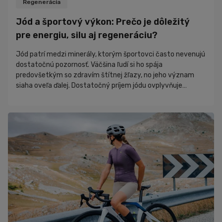
Regenerácia
Zaujímavosti
Jód a športový výkon: Prečo je dôležitý
Novinky
pre energiu, silu aj regeneráciu?
PR články
Jód patrí medzi minerály, ktorým športovci často nevenujú
Nákupný poradca
dostatočnú pozornosť. Väčšina ľudí si ho spája
predovšetkým so zdravím štítnej žľazy, no jeho význam
siaha oveľa ďalej. Dostatočný príjem jódu ovplyvňuje
produkciu energie, metabolizmus, regeneráciu, hormonálnu
rovnováhu aj celkovú športovú výkonnosť. Ak organizmus
nemá dostatok tohto stopového prvku, môže sa to prejaviť
únavou, poklesom výdrže či horšou schopnosťou
regenerovať po tréningu. Hoci sa o bielkovinách, kre...