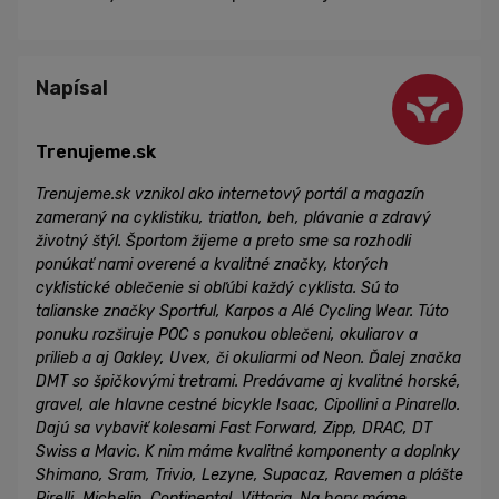
Napísal
Trenujeme.sk
Trenujeme.sk vznikol ako internetový portál a magazín
zameraný na cyklistiku, triatlon, beh, plávanie a zdravý
životný štýl. Športom žijeme a preto sme sa rozhodli
ponúkať nami overené a kvalitné značky, ktorých
cyklistické oblečenie si obľúbi každý cyklista. Sú to
talianske značky Sportful, Karpos a Alé Cycling Wear. Túto
ponuku rozširuje POC s ponukou oblečeni, okuliarov a
prilieb a aj Oakley, Uvex, či okuliarmi od Neon. Ďalej značka
DMT so špičkovými tretrami. Predávame aj kvalitné horské,
gravel, ale hlavne cestné bicykle Isaac, Cipollini a Pinarello.
Dajú sa vybaviť kolesami Fast Forward, Zipp, DRAC, DT
Swiss a Mavic. K nim máme kvalitné komponenty a doplnky
Shimano, Sram, Trivio, Lezyne, Supacaz, Ravemen a plášte
Pirelli, Michelin, Continental, Vittoria. Na hory máme