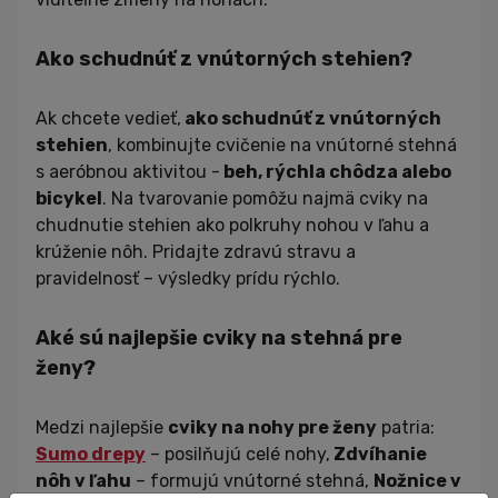
Ako schudnúť z vnútorných stehien?
Ak chcete vedieť,
ako schudnúť z vnútorných
stehien
, kombinujte cvičenie na vnútorné stehná
s aeróbnou aktivitou -
beh, rýchla chôdza alebo
bicykel
. Na tvarovanie pomôžu najmä cviky na
chudnutie stehien ako polkruhy nohou v ľahu a
krúženie nôh. Pridajte zdravú stravu a
pravidelnosť – výsledky prídu rýchlo.
Aké sú najlepšie cviky na stehná pre
ženy?
Medzi najlepšie
cviky na nohy pre ženy
patria:
Sumo drepy
– posilňujú celé nohy,
Zdvíhanie
nôh v ľahu
– formujú vnútorné stehná,
Nožnice v