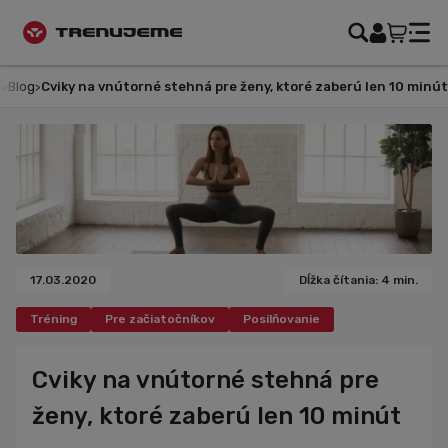
Blog
Cviky na vnútorné stehná pre ženy, ktoré zaberú len 10 mi
17.03.2020
Dĺžka čítania: 4 min.
Tréning
Pre začiatočníkov
Posilňovanie
Pravidelné tréningy
Cviky
Cviky na doma
Cviky pre ženy
Cviky na nohy
Novinky
Cviky na vnútorné stehná pre
ženy, ktoré zaberú len 10 minút