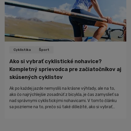
Cyklistika
Šport
Ako si vybrať cyklistické nohavice?
Kompletný sprievodca pre začiatočníkov aj
skúsených cyklistov
Ak po každej jazde nemyslíš na krásne výhľady, ale na to,
ako čo najrýchlejšie zosadnúť z bicykla, je čas zamyslieť sa
nad správnymi cyklistickými nohavicami. V tomto článku
sa pozrieme na to, prečo sú také dôležité, ako si vybrať
správny model a na čo sa zamerať pred kúpou. Výber
cyklistických nohavíc sa môže na prvý pohľad zdať
jednoduchý. V sk...