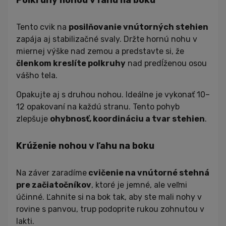
Polkruhy nohou v ľahu na boku
Tento cvik na
posilňovanie vnútorných stehien
zapája aj stabilizačné svaly. Držte hornú nohu v
miernej výške nad zemou a predstavte si, že
členkom kreslíte polkruhy
nad predĺženou osou
vášho tela.
Opakujte aj s druhou nohou. Ideálne je vykonať 10–
12 opakovaní na každú stranu. Tento pohyb
zlepšuje
ohybnosť, koordináciu a tvar stehien
.
Krúženie nohou v ľahu na boku
Na záver zaradíme
cvičenie na vnútorné stehná
pre začiatočníkov
, ktoré je jemné, ale veľmi
účinné. Ľahnite si na bok tak, aby ste mali nohy v
rovine s panvou, trup podoprite rukou zohnutou v
lakti.