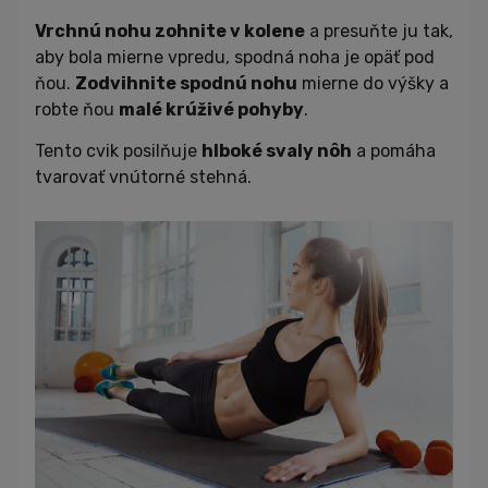
Vrchnú nohu zohnite v kolene
a presuňte ju tak,
aby bola mierne vpredu, spodná noha je opäť pod
ňou.
Zodvihnite spodnú nohu
mierne do výšky a
robte ňou
malé krúživé pohyby
.
Tento cvik posilňuje
hlboké svaly nôh
a pomáha
tvarovať vnútorné stehná.