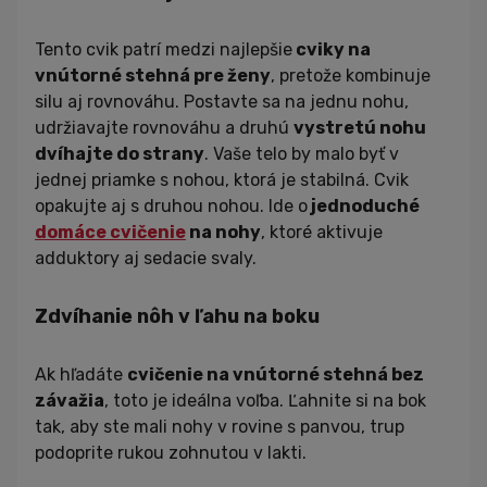
Tento cvik patrí medzi najlepšie
cviky na
vnútorné stehná pre ženy
, pretože kombinuje
silu aj rovnováhu. Postavte sa na jednu nohu,
udržiavajte rovnováhu a druhú
vystretú nohu
dvíhajte do strany
. Vaše telo by malo byť v
jednej priamke s nohou, ktorá je stabilná. Cvik
opakujte aj s druhou nohou. Ide o
jednoduché
domáce cvičenie
na nohy
, ktoré aktivuje
adduktory aj sedacie svaly.
Zdvíhanie nôh v ľahu na boku
Ak hľadáte
cvičenie na vnútorné stehná bez
závažia
, toto je ideálna voľba. Ľahnite si na bok
tak, aby ste mali nohy v rovine s panvou, trup
podoprite rukou zohnutou v lakti.