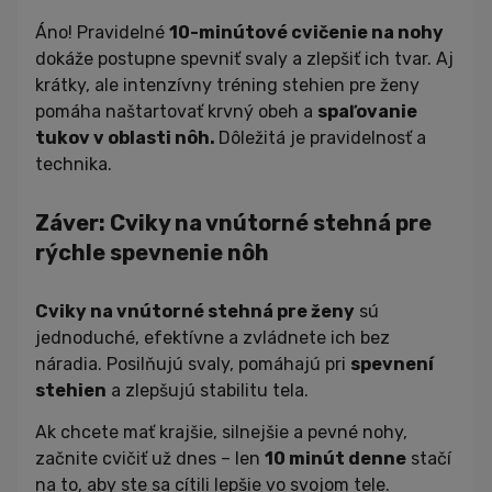
Áno! Pravidelné
10-minútové cvičenie na nohy
dokáže postupne spevniť svaly a zlepšiť ich tvar. Aj
krátky, ale intenzívny tréning stehien pre ženy
pomáha naštartovať krvný obeh a
spaľovanie
tukov v oblasti nôh.
Dôležitá je pravidelnosť a
technika.
Záver: Cviky na vnútorné stehná pre
rýchle spevnenie nôh
Cviky na vnútorné stehná pre ženy
sú
jednoduché, efektívne a zvládnete ich bez
náradia. Posilňujú svaly, pomáhajú pri
spevnení
stehien
a zlepšujú stabilitu tela.
Ak chcete mať krajšie, silnejšie a pevné nohy,
začnite cvičiť už dnes – len
10 minút denne
stačí
na to, aby ste sa cítili lepšie vo svojom tele.