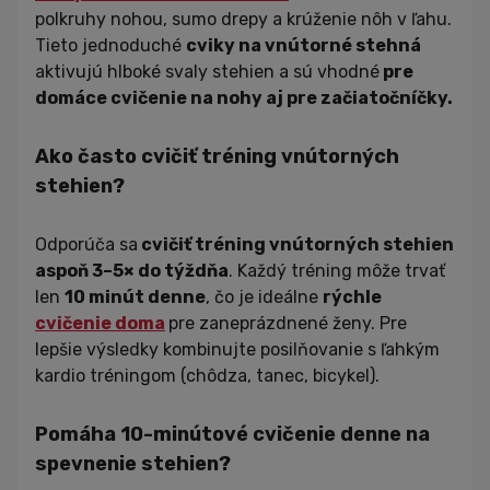
polkruhy nohou, sumo drepy a krúženie nôh v ľahu.
Tieto jednoduché
cviky na vnútorné stehná
aktivujú hlboké svaly stehien a sú vhodné
pre
domáce cvičenie na nohy aj pre začiatočníčky.
Ako často cvičiť tréning vnútorných
stehien?
Odporúča sa
cvičiť tréning vnútorných stehien
aspoň 3–5× do týždňa
. Každý tréning môže trvať
len
10 minút denne
, čo je ideálne
rýchle
cvičenie doma
pre zaneprázdnené ženy. Pre
lepšie výsledky kombinujte posilňovanie s ľahkým
kardio tréningom (chôdza, tanec, bicykel).
Pomáha 10-minútové cvičenie denne na
spevnenie stehien?