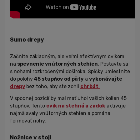
Sumo drepy
Začnite základným, ale veľmi efektívnym cvikom
na
spevnenie vnútorných stehien
. Postavte sa
s nohami rozkročenými doširoka. Špičky umiestnite
do polohy
45 stupňov od päty
a
vykonávajte
drepy
bez toho, aby ste zohli
chrbát
.
V spodnej pozícií by mal mať uhol vašich kolien 45
stupňov. Tento
cvik na stehná a zadok
aktivuje
najmä svaly vnútorných stehien a pomáha
formovať nohy.
Nožnice v stoji