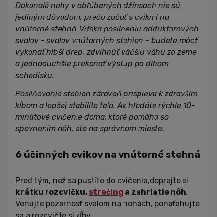
Dokonalé nohy v obľúbených džínsach nie sú
jediným dôvodom, prečo začať s cvikmi na
vnútorné stehná. Vďaka posilneniu adduktorových
svalov - svalov vnútorných stehien - budete môcť
vykonať hlbší drep, zdvihnúť väčšiu váhu zo zeme
a jednoduchšie prekonať výstup po dlhom
schodisku.
Posilňovanie stehien zároveň prispieva k zdravším
kĺbom a lepšej stabilite tela. Ak hľadáte rýchle 10-
minútové cvičenie doma, ktoré pomáha so
spevnením nôh, ste na správnom mieste.
6 účinných cvikov na vnútorné stehná
Pred tým, než sa pustíte do cvičenia,doprajte si
krátku rozcvičku,
strečing
a zahriatie nôh
.
Venujte pozornosť svalom na nohách, ponaťahujte
sa a rozcvičte si kĺby.