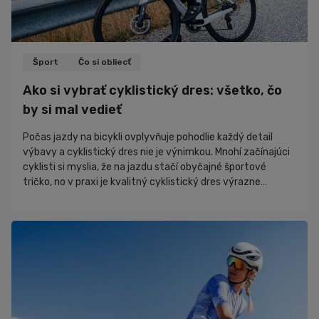
Šport
Čo si obliecť
Ako si vybrať cyklistický dres: všetko, čo
by si mal vedieť
Počas jazdy na bicykli ovplyvňuje pohodlie každý detail
výbavy a cyklistický dres nie je výnimkou. Mnohí začínajúci
cyklisti si myslia, že na jazdu stačí obyčajné športové
tričko, no v praxi je kvalitný cyklistický dres výrazne
pohodlnejší a funkčnejší. V tomto článku sa pozrieme na to,
čím sa cyklistický dres líši od bežného športového trička,
prečo sa oplatí venovať jeho výberu pozornosť a ako si
vybrať model, ktorý bude vyhovovať práve tebe.