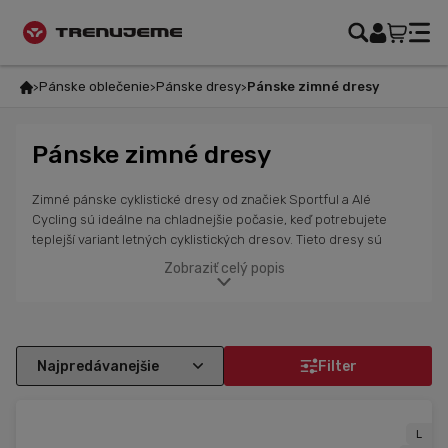
Pánske oblečenie
Pánske dresy
Pánske zimné dresy
Pánske zimné dresy
Zimné pánske cyklistické dresy od značiek Sportful a Alé
Cycling sú ideálne na chladnejšie počasie, keď potrebujete
teplejší variant letných cyklistických dresov. Tieto dresy sú
vyrobené z materiálov, ktoré ponúkajú vyšší stupeň tepla a
Zobraziť celý popis
zároveň zachovávajú komfort počas jazdy. V ponuke máme
modely určené na jeseň, zimu a jar, ktoré zvládajú teploty od -6
°C do +20 °C. Dresy perfektne priliehajú k telu, čo zabezpečuje
skvelý výkon a pohodlie. Niektoré z nich sú vybavené
reflexnými prvkami pre lepšiu viditeľnosť v zhoršených
Filter
svetelných podmienkach. Ak je počasie ešte chladnejšie, môžeš
zvoliť cyklistické bundy alebo termoprádlo, ktoré ešte viac
zlepšia ochranu pred chladom. Vyber si z rôznych strihov, farieb
L
a dizajnov.