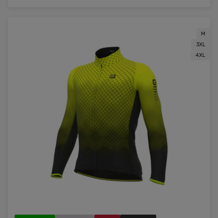
M
3XL
4XL