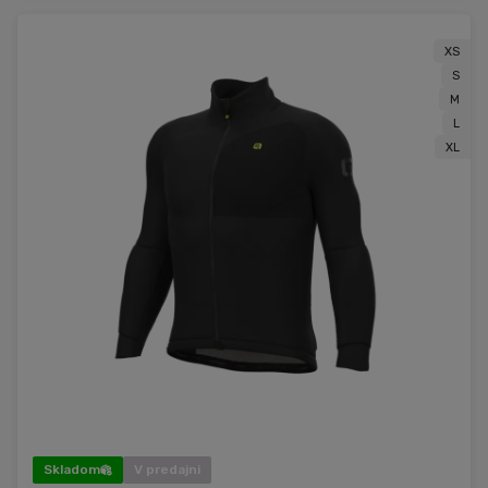
XS
S
M
L
XL
Skladom
V predajni