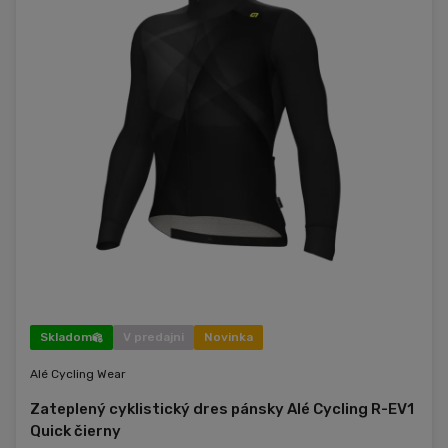
Skladom
V predajni
Novinka
Alé Cycling Wear
Zateplený cyklistický dres pánsky Alé Cycling R-EV1
Quick čierny