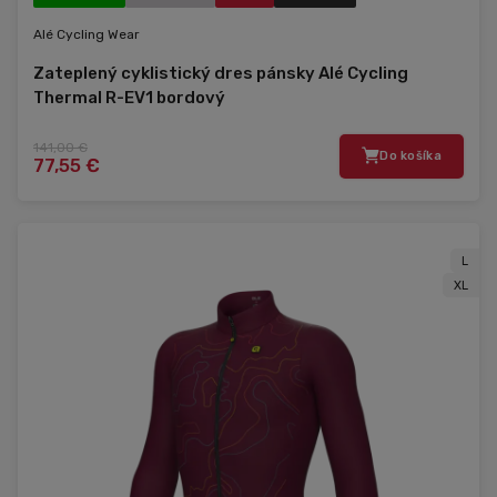
Alé Cycling Wear
Zateplený cyklistický dres pánsky Alé Cycling
Thermal R-EV1 bordový
141,00 €
Do košíka
77,55 €
L
XL