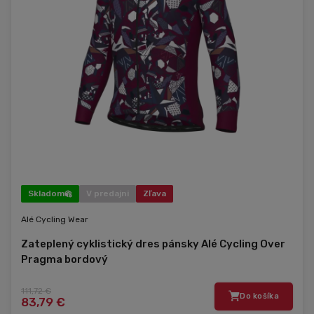
Skladom
V predajni
Zľava
Alé Cycling Wear
Zateplený cyklistický dres pánsky Alé Cycling Over
Pragma bordový
111,72 €
Do košíka
83,79 €