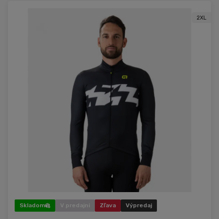
2XL
Skladom
V predajni
Zľava
Výpredaj