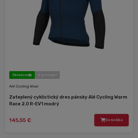
Skladom
V predajni
Alé Cycling Wear
Zateplený cyklistický dres pánsky Alé Cycling Warm
Race 2.0 R-EV1 modrý
145,55 €
Do košíka