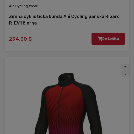
Alé Cycling Wear
Zimná cyklistická bunda Alé Cycling pánska Riparo
R-EV1 čierna
294,00 €
Do košíka
M
L