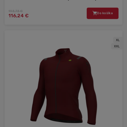
193,73 €
Do košíka
116,24 €
XL
XXL