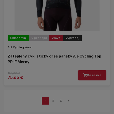
Skladom
V predajni
Zľava
Výpredaj
Alé Cycling Wear
Zateplený cyklistický dres pánsky Alé Cycling Top
PR-E čierny
126,08 €
Do košíka
75,65 €
1
2
3
›