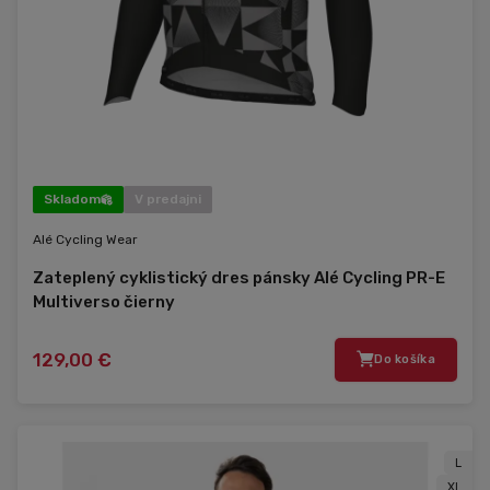
Skladom
V predajni
Alé Cycling Wear
Zateplený cyklistický dres pánsky Alé Cycling PR-E
Multiverso čierny
129,00 €
Do košíka
L
XL