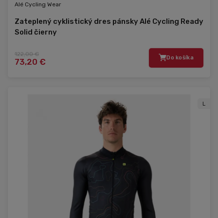
Alé Cycling Wear
Zateplený cyklistický dres pánsky Alé Cycling Ready
Solid čierny
122,00 €
Do košíka
73,20 €
L