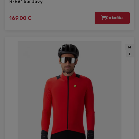
R-EV1 bordový
169,00 €
Do košíka
M
L