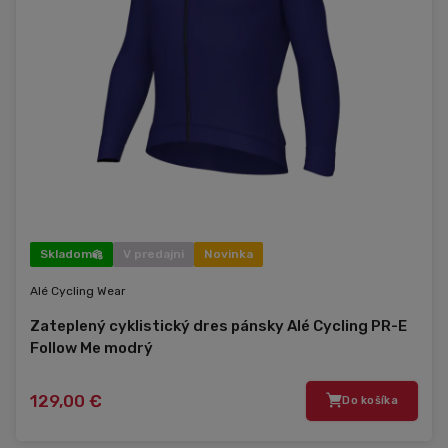
Skladom
V predajni
Novinka
Alé Cycling Wear
Zateplený cyklistický dres pánsky Alé Cycling PR-E
Follow Me modrý
129,00 €
Do košíka