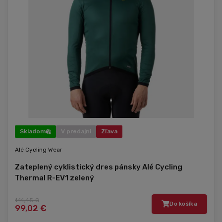
Skladom
V predajni
Zľava
Alé Cycling Wear
Zateplený cyklistický dres pánsky Alé Cycling
Thermal R-EV1 zelený
141,45 €
Do košíka
99,02 €