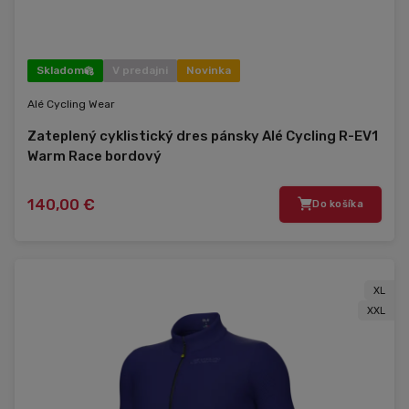
Skladom
V predajni
Novinka
Alé Cycling Wear
Zateplený cyklistický dres pánsky Alé Cycling R-EV1
Warm Race bordový
140,00 €
Do košíka
XL
XXL