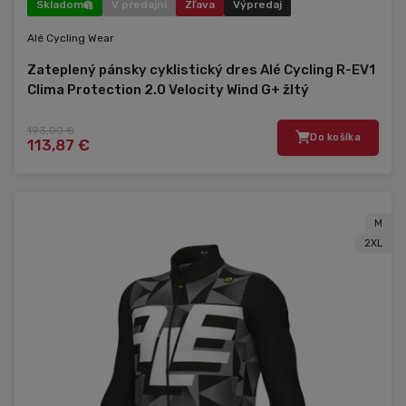
Skladom
V predajni
Zľava
Výpredaj
Alé Cycling Wear
Zateplený pánsky cyklistický dres Alé Cycling R-EV1
Clima Protection 2.0 Velocity Wind G+ žltý
193,00 €
Do košíka
113,87 €
M
2XL