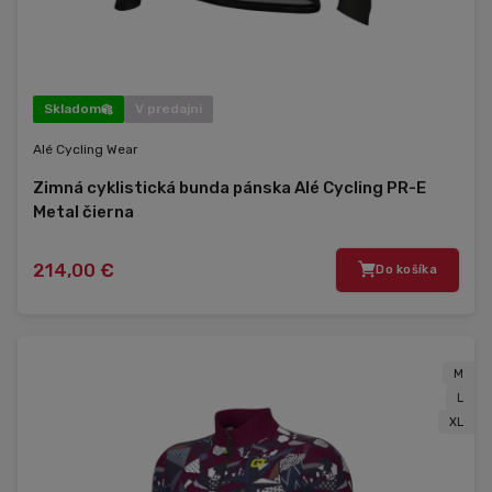
Skladom
V predajni
Alé Cycling Wear
Zimná cyklistická bunda pánska Alé Cycling PR-E
Metal čierna
214,00 €
Do košíka
M
L
XL