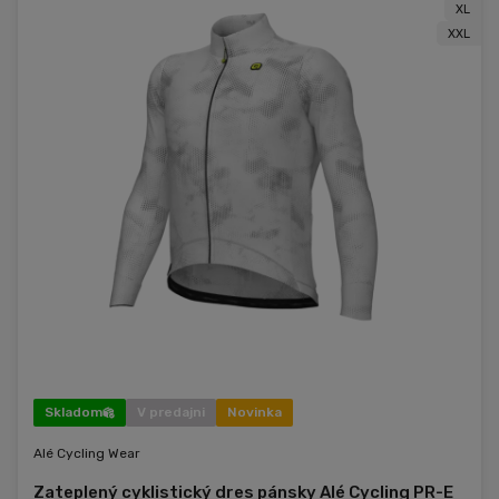
XL
XXL
Skladom
V predajni
Novinka
Alé Cycling Wear
Zateplený cyklistický dres pánsky Alé Cycling PR-E