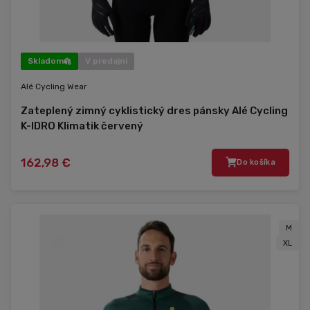
Skladom
V predajni
Alé Cycling Wear
Zateplený zimný cyklistický dres pánsky Alé Cycling
K-IDRO Klimatik červený
162,98 €
Do košíka
M
XL