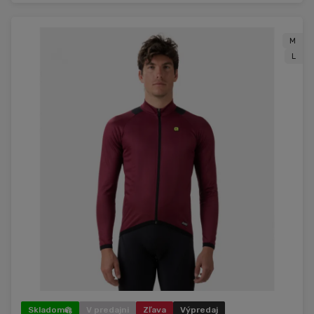
M
L
Skladom
V predajni
Zľava
Výpredaj