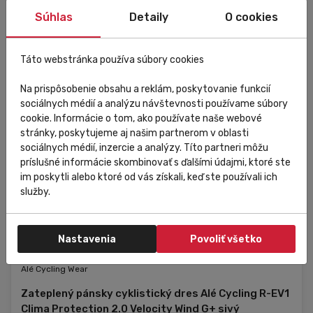
Súhlas
Detaily
O cookies
Táto webstránka používa súbory cookies
Na prispôsobenie obsahu a reklám, poskytovanie funkcií
sociálnych médií a analýzu návštevnosti používame súbory
cookie. Informácie o tom, ako používate naše webové
stránky, poskytujeme aj našim partnerom v oblasti
sociálnych médií, inzercie a analýzy. Títo partneri môžu
príslušné informácie skombinovať s ďalšími údajmi, ktoré ste
im poskytli alebo ktoré od vás získali, keď ste používali ich
služby.
Nastavenia
Povoliť všetko
Skladom
V predajni
Zľava
Výpredaj
Alé Cycling Wear
Zateplený pánsky cyklistický dres Alé Cycling R-EV1
Clima Protection 2.0 Velocity Wind G+ sivý