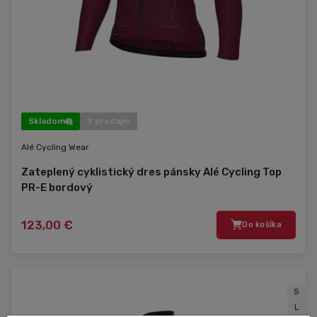
Skladom
V predajni
Alé Cycling Wear
Zateplený cyklistický dres pánsky Alé Cycling Top
PR-E bordový
123,00 €
Do košíka
S
L