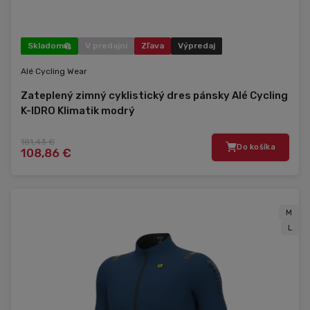
Skladom
V predajni
Zľava
Výpredaj
Alé Cycling Wear
Zateplený zimný cyklistický dres pánsky Alé Cycling
K-IDRO Klimatik modrý
181,43 €
Do košíka
108,86 €
M
L