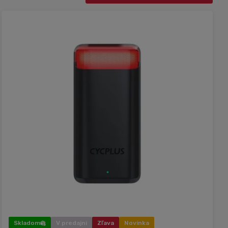
Skladom
V predajni
Zľava
Novinka