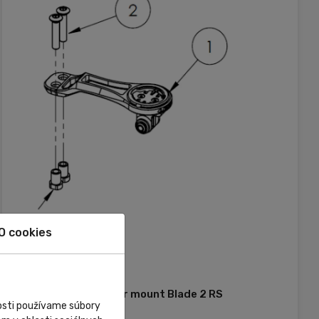
O cookies
Externý sklad
LOOK
Držák LOOK Computer mount Blade 2 RS
nosti používame súbory