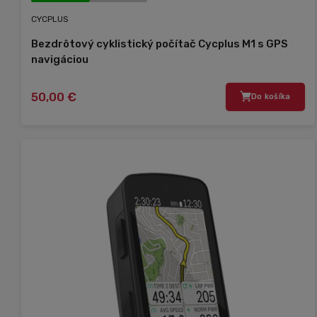
CYCPLUS
Bezdrôtový cyklistický počítač Cycplus M1 s GPS
navigáciou
50,00 €
Do košíka