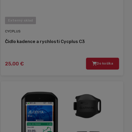
Externý sklad
CYCPLUS
Čidlo kadence a rychlosti Cycplus C3
25,00 €
Do košíka