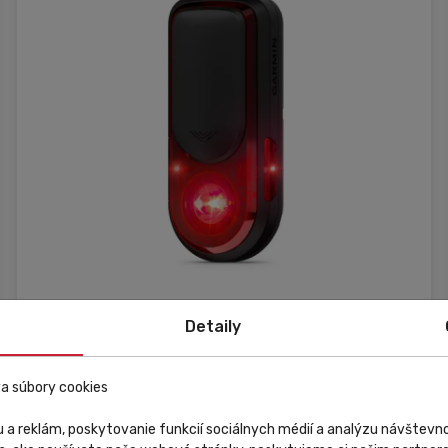
Detaily
Skladom
V predajni
Zľava
Novinka
Garmin
a súbory cookies
Cyklistický radar so zadným svetlom Garmin Varia
 a reklám, poskytovanie funkcií sociálnych médií a analýzu návštev
RearVue 820