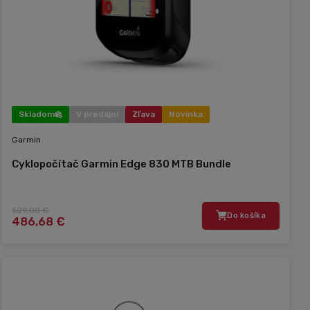
Skladom
V predajni
Zľava
Novinka
Garmin
Cyklopočítač Garmin Edge 830 MTB Bundle
529,00 €
Do košíka
486,68 €