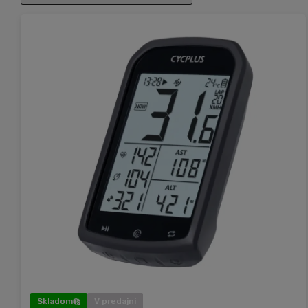
Skladom
V predajni