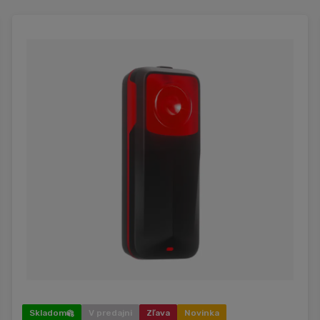
Skladom
V predajni
Zľava
Novinka