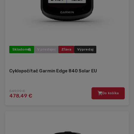
Skladom
V predajni
Zľava
Výpredaj
Cyklopočítač Garmin Edge 840 Solar EU
549,99 €
Do košíka
478,49 €