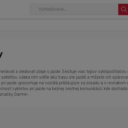
y
menávať a sledovať údaje o jazde. Existuje viac typov cyklopočítačov
litov, vďaka nim vidíte akú trasu ste jazdili a môžete ich spárovať
pri jazde upozorňuje na vozidlá približujúce sa zozadu a v rovnakom
zpečnosť cyklistov pri jazde na bežnej cestnej komunikácií, kde doc
 značky Garmin.