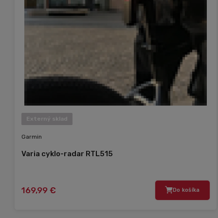
Externý sklad
Garmin
Varia cyklo-radar RTL515
169,99 €
Do košíka