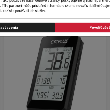
m, ako používate naše webové stránky, poskytujeme aj našim partnero
y. Títo partneri môžu príslušné informácie skombinovať s ďalšími údajmi
299,90 €
Do košíka
i, keď ste používali ich služby.
279,99 €
astavenia
Povoliť vše