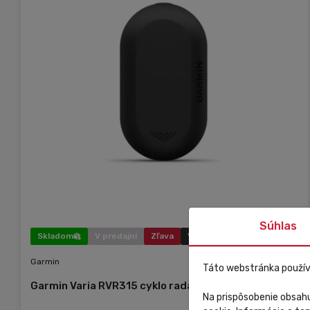
Súhlas
Skladom
V predajni
Zľava
Výpredaj
Garmin
Táto webstránka použív
Garmin Varia RVR315 cyklo radar
Na prispôsobenie obsahu