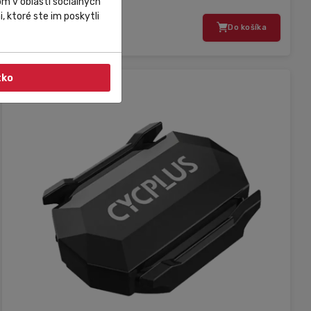
m v oblasti sociálnych
, ktoré ste im poskytli
79,00 €
Do košíka
tko