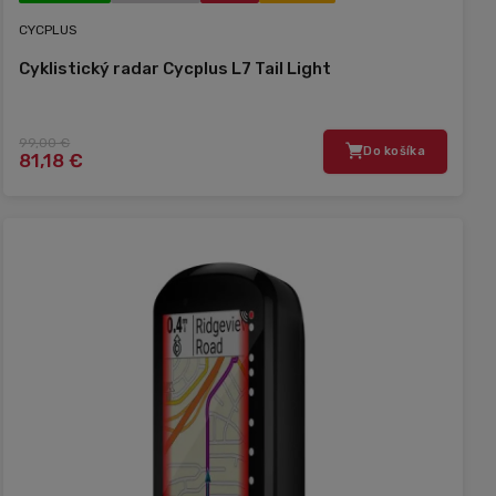
CYCPLUS
Cyklistický radar Cycplus L7 Tail Light
99,00 €
Do košíka
81,18 €