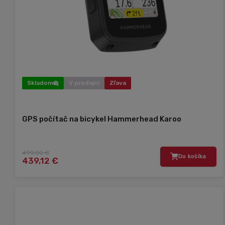
Skladom
V predajni
Zľava
GPS počítač na bicykel Hammerhead Karoo
499,00 €
Do košíka
439,12 €