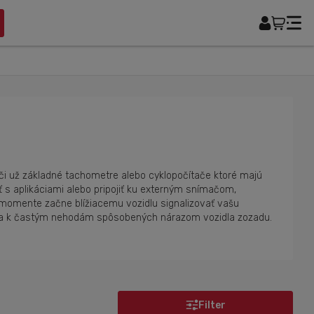
, či už základné tachometre alebo cyklopočítače ktoré majú
 s aplikáciami alebo pripojiť ku externým snímačom,
 momente začne blížiacemu vozidlu signalizovať vašu
hádza k častým nehodám spôsobených nárazom vozidla zozadu.
Filter