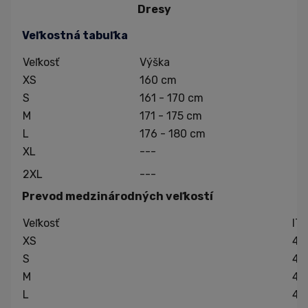
Dresy
Veľkostná tabuľka
Veľkosť
Výška
XS
160 cm
S
161 - 170 cm
M
171 - 175 cm
L
176 - 180 cm
XL
---
2XL
---
Prevod medzinárodných veľkostí
Veľkosť
IT
XS
40
S
42
M
44
L
46