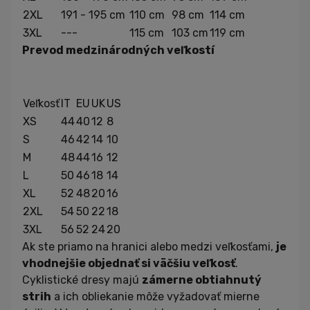
2XL
191 - 195 cm
110 cm
98 cm
114 cm
3XL
---
115 cm
103 cm
119 cm
Prevod medzinárodných veľkostí
Veľkosť
IT
EU
UK
US
XS
44
40
12
8
S
46
42
14
10
M
48
44
16
12
L
50
46
18
14
XL
52
48
20
16
2XL
54
50
22
18
3XL
56
52
24
20
Ak ste priamo na hranici alebo medzi veľkosťami,
je
vhodnejšie objednať si väčšiu veľkosť
.
Cyklistické dresy majú
zámerne obtiahnutý
strih
a ich obliekanie môže vyžadovať mierne