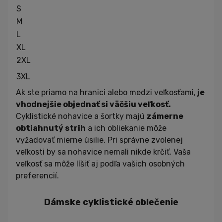
S
M
L
XL
2XL
3XL
Ak ste priamo na hranici alebo medzi veľkosťami,
je
vhodnejšie objednať si väčšiu veľkosť.
Cyklistické nohavice a šortky majú
zámerne
obtiahnutý strih
a ich obliekanie môže
vyžadovať mierne úsilie. Pri správne zvolenej
veľkosti by sa nohavice nemali nikde krčiť. Vaša
veľkosť sa môže líšiť aj podľa vašich osobných
preferencií.
Dámske cyklistické oblečenie