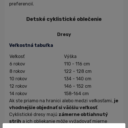
preferencií.
Detské cyklistické oblečenie
Dresy
Veľkostná tabuľka
Veľkosť
Výška
6 rokov
110 - 116 cm
8 rokov
122 - 128 cm
10 rokov
134 - 140 cm
12 rokov
146 - 152 cm
14 rokov
158-164 cm
Ak ste priamo na hranici alebo medzi veľkosťami,
je
vhodnejšie objednať si väčšiu veľkosť
.
Cyklistické dresy majú
zámerne obtiahnutý
strih
a ich obliekanie môže vyžadovať mierne