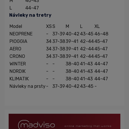
M
40-43
L
44-47
Návleky na tretry
Model
XS
S
M
L
XL
NEOPRENE
-
37-39
40-42
43-45
46-48
PIOGGIA
34
37-38
39-41
42-44
45-47
AERO
34
37-38
39-41
42-44
45-47
CRONO
34
37-38
39-41
42-44
45-47
WINTER
-
-
38-40
41-43
44-47
NORDIK
-
-
38-40
41-43
44-47
KLIMATIK
-
-
38-40
41-43
44-47
Návleky na prsty
-
37-39
40-42
43-45
-