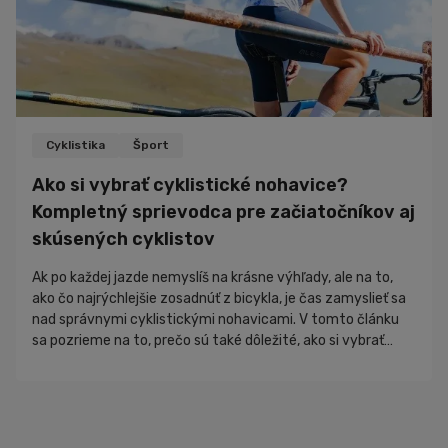
Cyklistika
Šport
Ako si vybrať cyklistické nohavice?
Kompletný sprievodca pre začiatočníkov aj
skúsených cyklistov
Ak po každej jazde nemyslíš na krásne výhľady, ale na to,
ako čo najrýchlejšie zosadnúť z bicykla, je čas zamyslieť sa
nad správnymi cyklistickými nohavicami. V tomto článku
sa pozrieme na to, prečo sú také dôležité, ako si vybrať
správny model a na čo sa zamerať pred kúpou. Výber
cyklistických nohavíc sa môže na prvý pohľad zdať
jednoduchý. V sk...