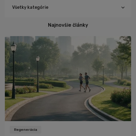
Všetky kategórie
Cyklistika
Najnovšie články
Triatlon
Turistika
Beh
Tréning
Výživa
Ďalšie športy
Šport
Zdravie
Cviky
Iné
Recepty
Rozhovory
Regenerácia