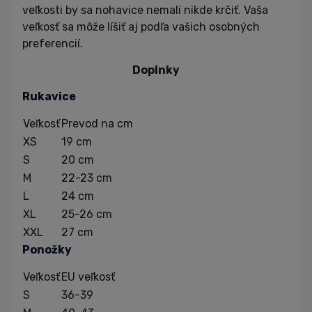
veľkosti by sa nohavice nemali nikde krčiť. Vaša
veľkosť sa môže líšiť aj podľa vašich osobných
preferencií.
Doplnky
Rukavice
Veľkosť
Prevod na cm
XS
19 cm
S
20 cm
M
22-23 cm
L
24 cm
XL
25-26 cm
XXL
27 cm
Ponožky
Veľkosť
EU veľkosť
S
36-39