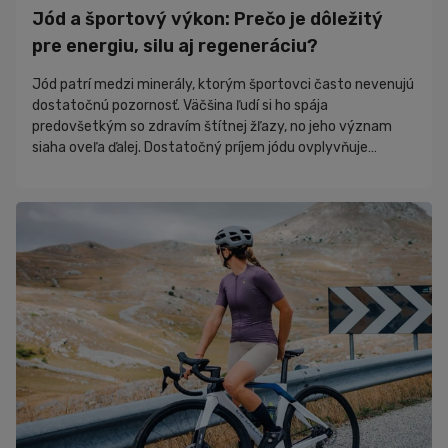
Zaujímavosti
Jód a športový výkon: Prečo je dôležitý
Novinky
pre energiu, silu aj regeneráciu?
PR články
Jód patrí medzi minerály, ktorým športovci často nevenujú
Nákupný poradca
dostatočnú pozornosť. Väčšina ľudí si ho spája
predovšetkým so zdravím štítnej žľazy, no jeho význam
siaha oveľa ďalej. Dostatočný príjem jódu ovplyvňuje
produkciu energie, metabolizmus, regeneráciu, hormonálnu
rovnováhu aj celkovú športovú výkonnosť. Ak organizmus
nemá dostatok tohto stopového prvku, môže sa to prejaviť
únavou, poklesom výdrže či horšou schopnosťou
regenerovať po tréningu. Hoci sa o bielkovinách, kre...