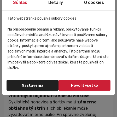
úsilie. V tomto prípade nejde o nesprávne zvolenú
Súhlas
Detaily
O cookies
veľkosť, dresy majú ergonomicky sedieť priamo na
tele. Vaša veľkosť sa môže líšiť aj podľa vašich
Táto webstránka používa súbory cookies
osobných preferencií.
Nohavice
Na prispôsobenie obsahu a reklám, poskytovanie funkcií
sociálnych médií a analýzu návštevnosti používame súbory
Veľkostná tabuľka
cookie. Informácie o tom, ako používate naše webové
stránky, poskytujeme aj našim partnerom v oblasti
Veľkosť
Pás
sociálnych médií, inzercie a analýzy. Títo partneri môžu
6 rokov
54-56 cm
príslušné informácie skombinovať s ďalšími údajmi, ktoré ste
im poskytli alebo ktoré od vás získali, keď ste používali ich
8 rokov
58-60 cm
služby.
10 rokov
62-64 cm
12 rokov
66-68 cm
14 rokov
70-72 cm
Nastavenia
Povoliť všetko
Ak ste priamo na hranici alebo medzi veľkosťami,
je
vhodnejšie objednať si väčšiu veľkosť
.
Cyklistické nohavice a šortky majú
zámerne
obtiahnutý strih
a ich obliekanie môže
vyžadovať mierne úsilie. Pri správne zvolenej