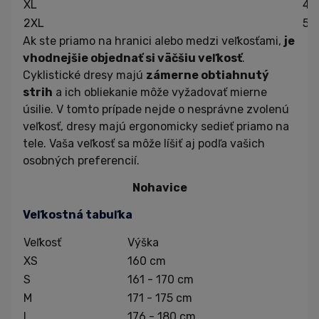
XL
48
2XL
50
Ak ste priamo na hranici alebo medzi veľkosťami,
je
vhodnejšie objednať si väčšiu veľkosť
.
Cyklistické dresy majú
zámerne obtiahnutý
strih
a ich obliekanie môže vyžadovať mierne
úsilie. V tomto prípade nejde o nesprávne zvolenú
veľkosť, dresy majú ergonomicky sedieť priamo na
tele. Vaša veľkosť sa môže líšiť aj podľa vašich
osobných preferencií.
Nohavice
Veľkostná tabuľka
Veľkosť
Výška
XS
160 cm
S
161 - 170 cm
M
171 - 175 cm
L
176 - 180 cm