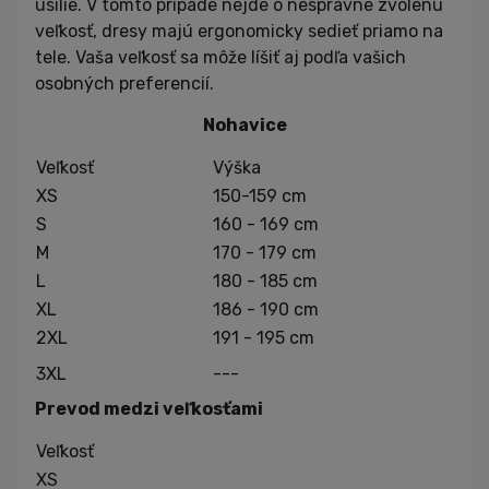
úsilie. V tomto prípade nejde o nesprávne zvolenú
veľkosť, dresy majú ergonomicky sedieť priamo na
tele. Vaša veľkosť sa môže líšiť aj podľa vašich
osobných preferencií.
Nohavice
Veľkosť
Výška
XS
150-159 cm
S
160 - 169 cm
M
170 - 179 cm
L
180 - 185 cm
XL
186 - 190 cm
2XL
191 - 195 cm
3XL
---
Prevod medzi veľkosťami
Veľkosť
XS