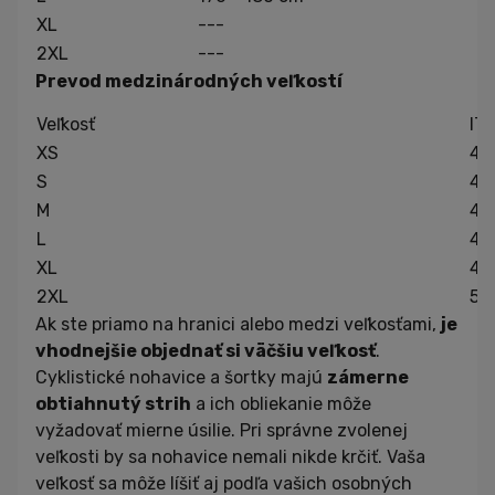
XL
---
2XL
---
Prevod medzinárodných veľkostí
Veľkosť
IT
XS
40
S
42
M
44
L
46
XL
48
2XL
50
Ak ste priamo na hranici alebo medzi veľkosťami,
je
vhodnejšie objednať si väčšiu veľkosť
.
Cyklistické nohavice a šortky majú
zámerne
obtiahnutý strih
a ich obliekanie môže
vyžadovať mierne úsilie. Pri správne zvolenej
veľkosti by sa nohavice nemali nikde krčiť. Vaša
veľkosť sa môže líšiť aj podľa vašich osobných