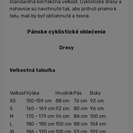
štandardná konfekčná veľkosť. Cyklistické dresy a
nohavice sú navrhnuté tak, aby priľnuli priamo k
telu, mali by byť obtiahnuté a tesné.
Pánske cyklistické oblečenie
Dresy
Veľkostná tabuľka
Veľkosť
Výška
Hrudník
Pás
Boky
XS
150-159 cm
88 cm
76 cm
92 cm
S
160 - 169 cm
92 cm
80 cm
96 cm
M
170 - 179 cm
96 cm
84 cm
100 cm
L
180 - 185 cm
100 cm
88 cm
104 cm
XL
186 - 190 cm
105 cm
93 cm
109 cm