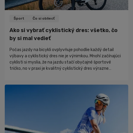
Šport
Čo si obliecť
Ako si vybrať cyklistický dres: všetko, čo
by si mal vedieť
Počas jazdy na bicykli ovplyvňuje pohodlie každý detail
výbavy a cyklistický dres nie je výnimkou. Mnohí začínajúci
cyklisti si myslia, že na jazdu stačí obyčajné športové
tričko, no v praxi je kvalitný cyklistický dres výrazne
pohodlnejší a funkčnejší. V tomto článku sa pozrieme na to,
čím sa cyklistický dres líši od bežného športového trička,
prečo sa oplatí venovať jeho výberu pozornosť a ako si
vybrať model, ktorý bude vyhovovať práve tebe.