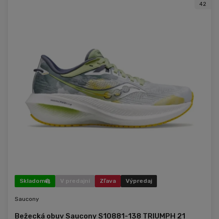
42
Skladom
V predajni
Zľava
Výpredaj
Saucony
Bežecká obuv Saucony S10881-138 TRIUMPH 21