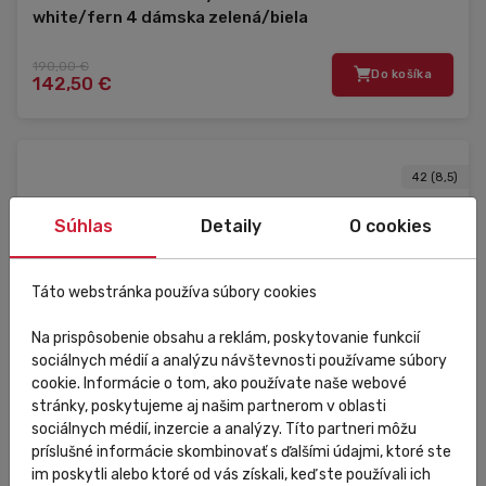
white/fern 4 dámska zelená/biela
190,00 €
Do košíka
142,50 €
42 (8,5)
Súhlas
Detaily
O cookies
Táto webstránka používa súbory cookies
Na prispôsobenie obsahu a reklám, poskytovanie funkcií
sociálnych médií a analýzu návštevnosti používame súbory
cookie. Informácie o tom, ako používate naše webové
stránky, poskytujeme aj našim partnerom v oblasti
sociálnych médií, inzercie a analýzy. Títo partneri môžu
príslušné informácie skombinovať s ďalšími údajmi, ktoré ste
im poskytli alebo ktoré od vás získali, keď ste používali ich