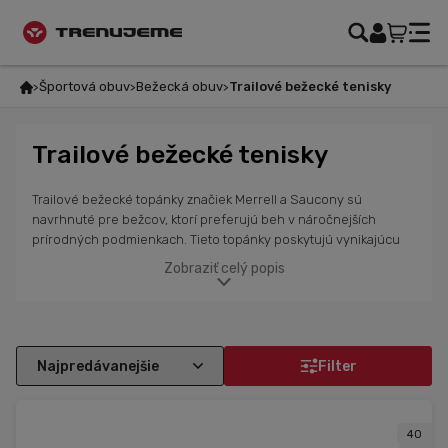
Športová obuv
Bežecká obuv
Trailové bežecké tenisky
Trailové bežecké tenisky
Trailové bežecké topánky značiek Merrell a Saucony sú
navrhnuté pre bežcov, ktorí preferujú beh v náročnejších
prírodných podmienkach. Tieto topánky poskytujú vynikajúcu
trakciu, stabilitu a ochranu, aby si sa mohol sústrediť na výkon,
Zobraziť celý popis
nech už bežíš po kamenistých chodníkoch alebo lesných
trasách. S kvalitným odpružením a pevným zvrškom tieto
topánky absorbujú nárazy a chránia tvoje nohy pred
zraneniami. Vďaka priedušným materiálom a vynikajúcemu
dizajnu sa v trailových topánkach Merrell a Saucony budeš cítiť
Filter
pohodlne aj pri dlhších behoch v teréne.
40