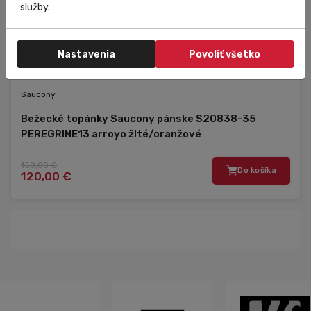
služby.
Nastavenia
Povoliť všetko
Skladom
V predajni
Zľava
Výpredaj
Saucony
Bežecké topánky Saucony pánske S20838-35
PEREGRINE13 arroyo žlté/oranžové
150,00 €
Do košíka
120,00 €