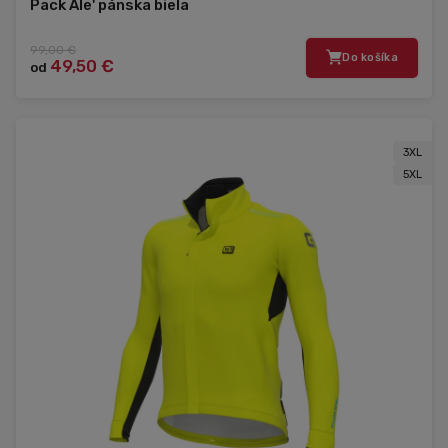
Pack Ale' pánska biela
99,00 €
Do košíka
49,50 €
od
3XL
5XL