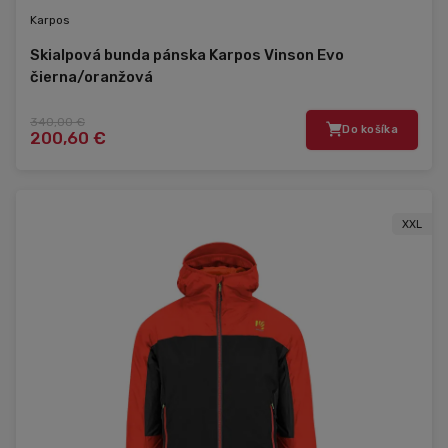
Karpos
Skialpová bunda pánska Karpos Vinson Evo
čierna/oranžová
340,00 €
Do košíka
200,60 €
XXL