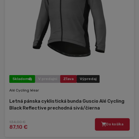
Skladom
V predajni
Zľava
Výpredaj
Alé Cycling Wear
Letná pánska cyklistická bunda Guscio Alé Cycling
Black Reflective prechodná sivá/čierna
134,00 €
Do košíka
87,10 €