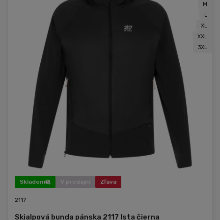
M
L
XL
XXL
3XL
Skladom
V predajni
Zľava
2117
Skialpová bunda pánska 2117 Ista čierna