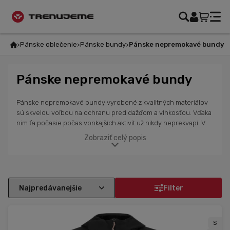
Pánske oblečenie
Pánske bundy
Pánske nepremokavé bundy
Pánske nepremokavé bundy
Pánske nepremokavé bundy vyrobené z kvalitných materiálov
sú skvelou voľbou na ochranu pred dažďom a vlhkosťou. Vďaka
nim ťa počasie počas vonkajších aktivít už nikdy neprekvapí. V
našej ponuke nájdeš bundy na cyklistiku, beh, outdoorové
Zobraziť celý popis
aktivity a skialp od renomovaných značiek ako Alé Cycling,
Sportful a Karpos. Tieto bundy kombinujú funkčnosť s
moderným dizajnom, sú ľahké, priedušné a majú vrecká a
reflexné prvky pre zvýšenú bezpečnosť. Vďaka vodeodolnosti ti
poskytnú ochranu aj v nepriaznivých podmienkach, pričom si
Filter
zachovávajú štýlový vzhľad.
S