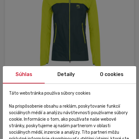
Súhlas
Detaily
O cookies
Skladom
V predajni
Zľava
Novinka
Táto webstránka používa súbory cookies
Karpos
Skialpová bunda pánska Karpos Valsesia Shell zelená
Na prispôsobenie obsahu a reklám, poskytovanie funkcií
sociálnych médií a analýzu návštevnosti používame súbory
cookie. Informácie o tom, ako používate naše webové
stránky, poskytujeme aj našim partnerom v oblasti
369,00 €
Do košíka
197,90 €
od
sociálnych médií, inzercie a analýzy. Títo partneri môžu
príslušné informácie skombinovať s ďalšími údajmi, ktoré ste