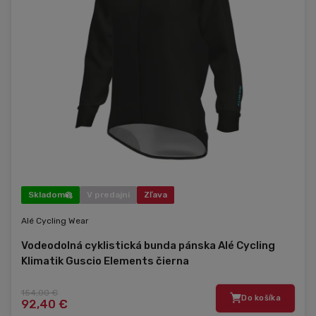
Skladom
V predajni
Zľava
Alé Cycling Wear
Vodeodolná cyklistická bunda pánska Alé Cycling
Klimatik Guscio Elements čierna
154,00 €
Do košíka
92,40 €