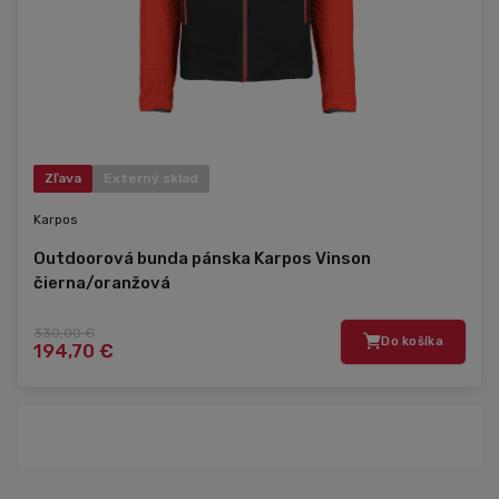
Zľava
Externý sklad
Karpos
Outdoorová bunda pánska Karpos Vinson
čierna/oranžová
330,00 €
Do košíka
194,70 €