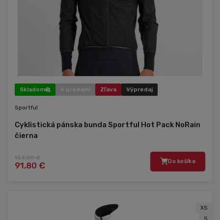
Skladom
V predajni
Zľava
Výpredaj
Sportful
Cyklistická pánska bunda Sportful Hot Pack NoRain
čierna
153,00 €
Do košíka
91,80 €
XS
S