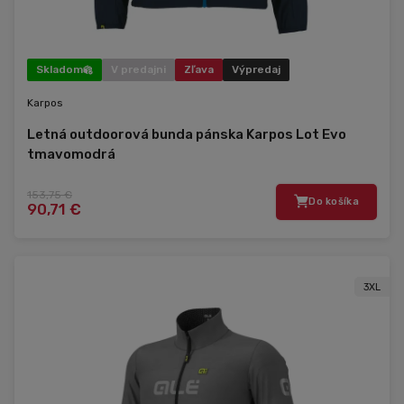
Skladom
V predajni
Zľava
Výpredaj
Karpos
Letná outdoorová bunda pánska Karpos Lot Evo
tmavomodrá
153,75 €
Do košíka
90,71 €
3XL