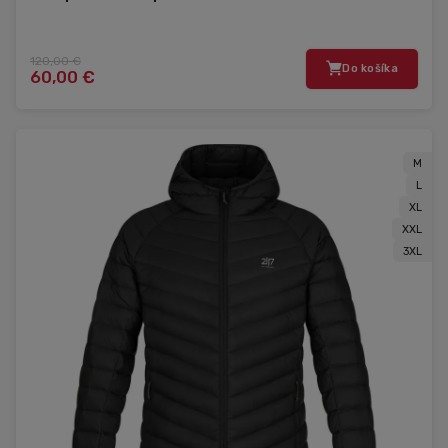
120,00 €
Do košíka
60,00 €
M
L
XL
XXL
3XL