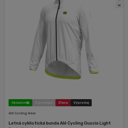
M
Skladom
V predajni
Zľava
Výpredaj
Alé Cycling Wear
Letná cyklistická bunda Alé Cycling Guscio Light