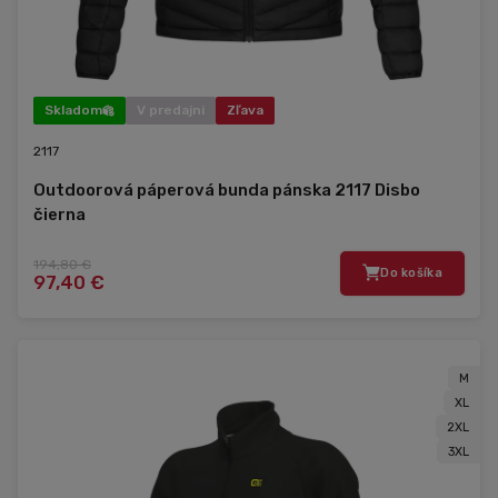
Skladom
V predajni
Zľava
2117
Outdoorová páperová bunda pánska 2117 Disbo
čierna
194,80 €
Do košíka
97,40 €
M
XL
2XL
3XL