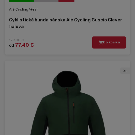
Alé Cycling Wear
Cyklistická bunda pánska Alé Cycling Guscio Clever
fialová
129,00 €
Do košíka
77,40 €
od
XL