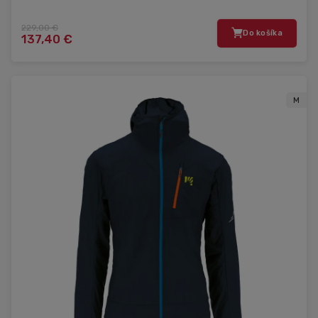
229,00 €
Do košíka
137,40 €
M