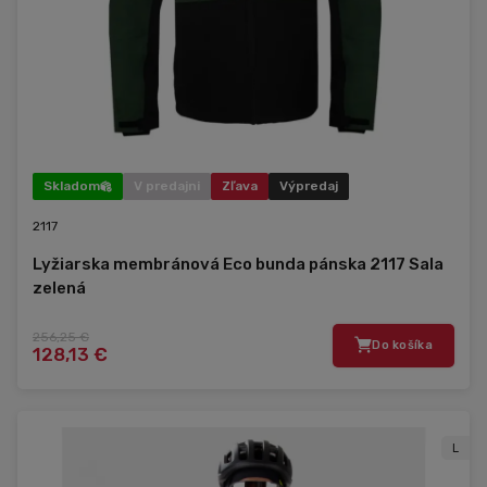
Skladom
V predajni
Zľava
Výpredaj
2117
Lyžiarska membránová Eco bunda pánska 2117 Sala
zelená
256,25 €
Do košíka
128,13 €
L