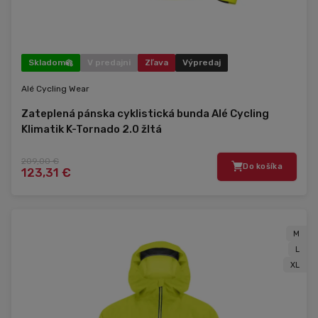
Skladom
V predajni
Zľava
Výpredaj
Alé Cycling Wear
Zateplená pánska cyklistická bunda Alé Cycling
Klimatik K-Tornado 2.0 žltá
209,00 €
Do košíka
123,31 €
M
L
XL