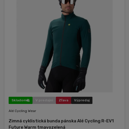
Skladom
V predajni
Zľava
Výpredaj
Alé Cycling Wear
Zimná cyklistická bunda pánska Alé Cycling R-EV1
Future Warm tmavozelená