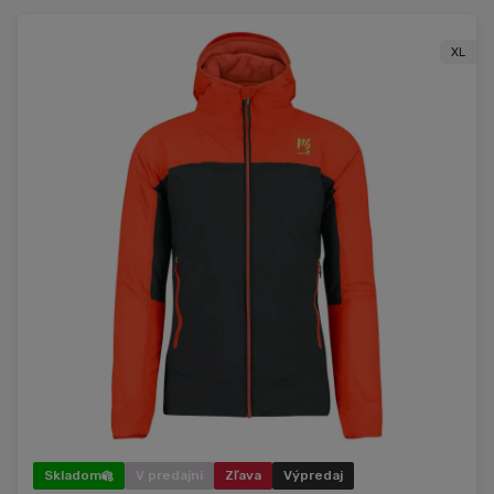
XL
Skladom
V predajni
Zľava
Výpredaj