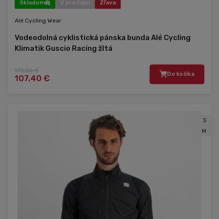
Skladom
V predajni
Zľava
Alé Cycling Wear
Vodeodolná cyklistická pánska bunda Alé Cycling
Klimatik Guscio Racing žltá
179,00 €
Do košíka
107,40 €
S
M