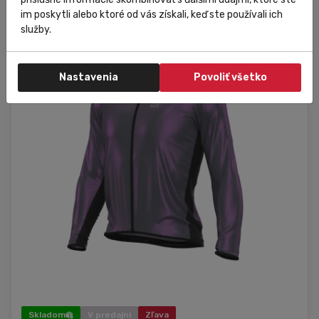
im poskytli alebo ktoré od vás získali, keď ste používali ich
služby.
XS
M
L
Nastavenia
Povoliť všetko
XL
Skladom
V predajni
Zľava