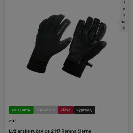
7
8
9
10
11
Skladom
V predajni
Zľava
Výpredaj
2117
Lyžiarske rukavice 2117 Remna čierne