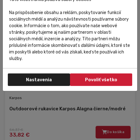
Na prispôsobenie obsahu a reklám, poskytovanie funkcií
sociálnych médií a analýzu návštevnosti používame súbory
cookie. Informácie o tom, ako používate naše webové
stránky, poskytujeme aj našim partnerom v oblasti
sociálnych médií, inzercie a analýzy. Títo partneri môžu
príslušné informácie skombinovať s ďalšími údajmi, ktoré ste
im poskytli alebo ktoré od vás získali, keď ste používali ich
služby.
Nastavenia
Povoliť všetko
Skladom
V predajni
Zľava
Karpos
Outdoorové rukavice Karpos Alagna čierne/modré
56,37 €
Do košíka
33,82 €