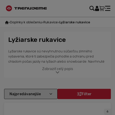
Doplnky k oblečeniu
Rukavice
Lyžiarske rukavice
Lyžiarske rukavice
Lyžiarske rukavice sú nevyhnutnou súčasťou zimného
vybavenia, ktoré ti zabezpečia pohodlie a ochranu pred
chladom počas jazdy na lyžiach alebo snowboarde. Navrhnuté
sú tak, aby poskytovali vynikajúcu izoláciu, udržali tvoje ruky
Zobraziť celý popis
suché a teplé aj pri náročných zimných podmienkach. Vďaka
špeciálnym materiálom, ktoré sú odolné voči vode a vetru, ťa
ochránia pred snehom a chladným vzduchom. Rukavice majú
flexibilné manžety, ktoré bránia vniknutiu snehu a chladu,
pričom stále poskytujú dostatočnú pohyblivosť pre pohodlné
Filter
ovládanie lyží alebo snowboardu. S ich odolnosťou a
komfortom sú ideálnou voľbou pre všetky zimné športy a
outdoorové aktivity.
6