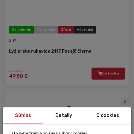
Skladom
V predajni
Zľava
Výpredaj
2117
Lyžiarske rukavice 2117 Fossjö čierne
99,00 €
Do košíka
49,50 €
S
Súhlas
Detaily
O cookies
Táto webstránka používa súbory cookies