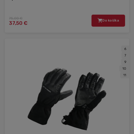
75,00 €
Do košíka
37,50 €
6
7
9
10
11