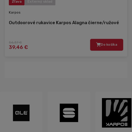
Zľava
Externý sklad
Karpos
Outdoorové rukavice Karpos Alagna čierne/ružové
56,37 €
Do košíka
39,46 €