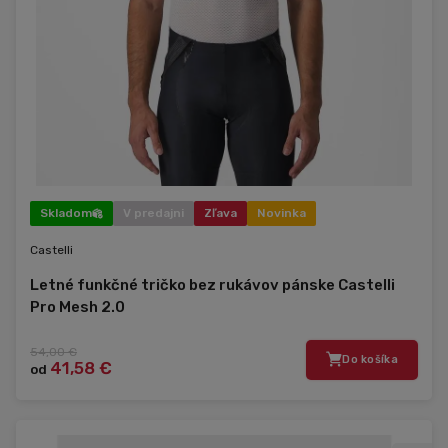
Skladom
V predajni
Zľava
Novinka
Castelli
Letné funkčné tričko bez rukávov pánske Castelli
Pro Mesh 2.0
54,00 €
Do košíka
41,58 €
od