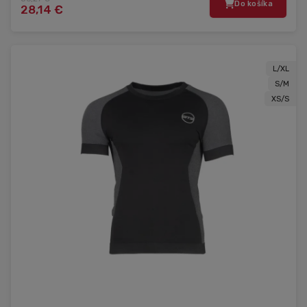
Do košíka
28,14 €
L/XL
S/M
XS/S