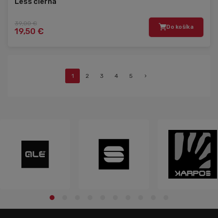
Less čierna
39,00 €
Do košíka
19,50 €
1
2
3
4
5
›