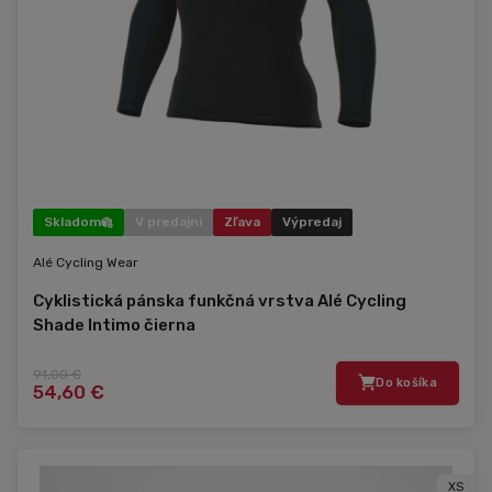
Skladom
V predajni
Zľava
Výpredaj
Alé Cycling Wear
Cyklistická pánska funkčná vrstva Alé Cycling
Shade Intimo čierna
91,00 €
Do košíka
54,60 €
XS