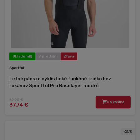
Skladom
V predajni
Zľava
Sportful
Letné pánske cyklistické funkčné tričko bez
rukávov Sportful Pro Baselayer modré
62,90 €
Do košíka
37,74 €
XS/S