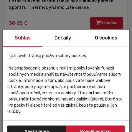
Letné funkčné termo tričko bez rukávov pánske
Sportful Thermodynamic Lite čierne
30,65 €
Do košíka
Súhlas
Detaily
O cookies
M
Táto webstránka používa súbory cookies
XL
Na prispôsobenie obsahu a reklám, poskytovanie funkcií
sociálnych médií a analýzu návštevnosti používame súbory
cookie. Informácie o tom, ako používate naše webové
stránky, poskytujeme aj našim partnerom v oblasti
sociálnych médií, inzercie a analýzy. Títo partneri môžu
príslušné informácie skombinovať s ďalšími údajmi, ktoré ste
im poskytli alebo ktoré od vás získali, keď ste používali ich
služby.
Nastavenia
Povoliť všetko