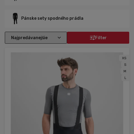
Pánske sety spodného prádla
Filter
XS
S
M
L