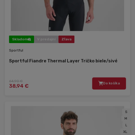
Skladom
V predajni
Zľava
Sportful
Sportful Fiandre Thermal Layer Tričko biele/sivé
64,90 €
Do košíka
38,94 €
S
M
L
XL