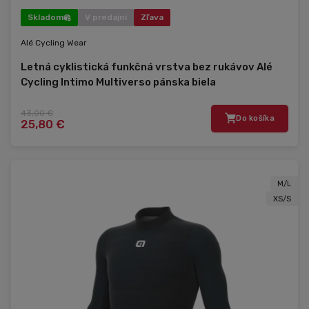
Skladom
V predajni
Zľava
Alé Cycling Wear
Letná cyklistická funkčná vrstva bez rukávov Alé
Cycling Intimo Multiverso pánska biela
43,00 €
Do košíka
25,80 €
M/L
XS/S