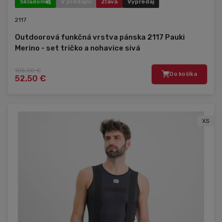
Skladom
V predajni
Zľava
Výpredaj
2117
Outdoorová funkčná vrstva pánska 2117 Pauki
Merino - set tričko a nohavice sivá
105,00 €
Do košíka
52,50 €
XS