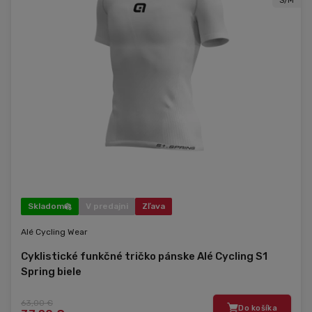
S/M
Skladom
V predajni
Zľava
Alé Cycling Wear
Cyklistické funkčné tričko pánske Alé Cycling S1
Spring biele
63,00 €
Do košíka