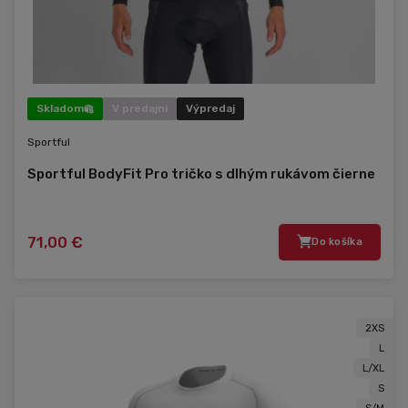
Skladom
V predajni
Výpredaj
Sportful
Sportful BodyFit Pro tričko s dlhým rukávom čierne
71,00 €
Do košíka
2XS
L
L/XL
S