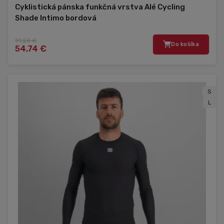
Cyklistická pánska funkčná vrstva Alé Cycling
Shade Intimo bordová
91,23 €
Do košíka
54,74 €
S
L