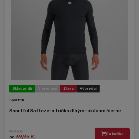
Skladom
V predajni
Zľava
Výpredaj
Sportful
Sportful Sottozero tričko dlhým rukávom čierne
79,90 €
Do košíka
39,95 €
od