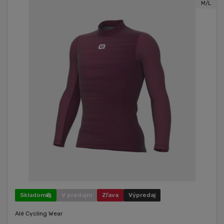
M/L
Skladom
V predajni
Zľava
Výpredaj
Alé Cycling Wear