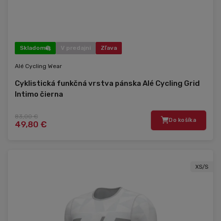
Skladom
V predajni
Zľava
Alé Cycling Wear
Cyklistická funkčná vrstva pánska Alé Cycling Grid
Intimo čierna
83,00 €
Do košíka
49,80 €
XS/S