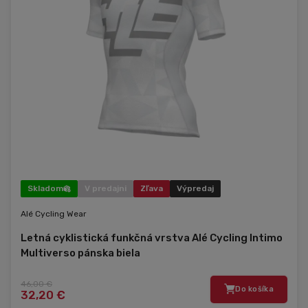
Skladom
V predajni
Zľava
Výpredaj
Alé Cycling Wear
Letná cyklistická funkčná vrstva Alé Cycling Intimo
Multiverso pánska biela
46,00 €
Do košíka
32,20 €