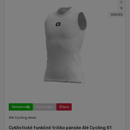
L
S
XXS/XS
Skladom
V predajni
Zľava
Alé Cycling Wear
Cyklistické funkčné tričko pánske Alé Cycling S1