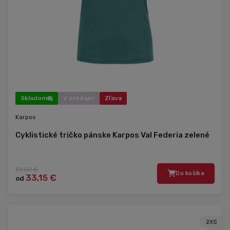
Skladom
V predajni
Zľava
Karpos
Cyklistické tričko pánske Karpos Val Federia zelené
51,00 €
Do košíka
33,15 €
od
2XS