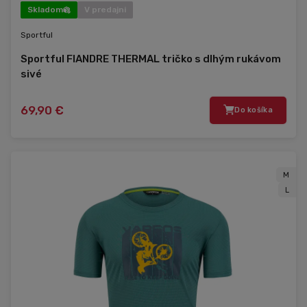
Skladom
V predajni
Sportful
Sportful FIANDRE THERMAL tričko s dlhým rukávom
sivé
69,90 €
Do košíka
M
L