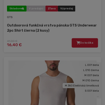
Skladom
V predajni
Zľava
Výpredaj
GTS
Outdoorová funkčná vrstva pánska GTS Underwear
2pc Shirt čierna (2 kusy)
41,00 €
Do košíka
16,40 €
L 001 biela
L 010 čierna
M 001 biela
M 010 čierna
M 383 Elektrická limetková
S 001 biela
...