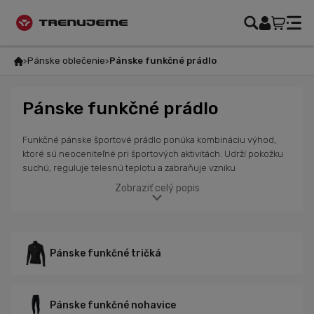
Pánske oblečenie
Pánske funkčné prádlo
Pánske funkčné prádlo
Funkčné pánske športové prádlo ponúka kombináciu výhod,
ktoré sú neoceniteľné pri športových aktivitách. Udrží pokožku
suchú, reguluje telesnú teplotu a zabraňuje vzniku
nepríjemného zápachu. Vďaka termoregulačným vlastnostiam
Zobraziť celý popis
prádlo efektívne reaguje na potreby tela v závislosti od
podmienok. Antibakteriálna technológia bráni šíreniu baktérií, čo
prispieva k dlhodobému pocitu sviežosti. Funkčné prádlo je
prispôsobené postave, rýchlo odvádza vlhkosť a je vhodné aj
na najteplejšie dni. V ponuke máme tričká s krátkym aj dlhým
Pánske funkčné tričká
rukávom, nohavice, kompresné ponožky a ďalšie kúsky od
značiek ako Alé Cycling, Sportful, Karpos, Carpe DM a POC v
rôznych farbách, strihoch a dizajnoch.
Pánske funkčné nohavice