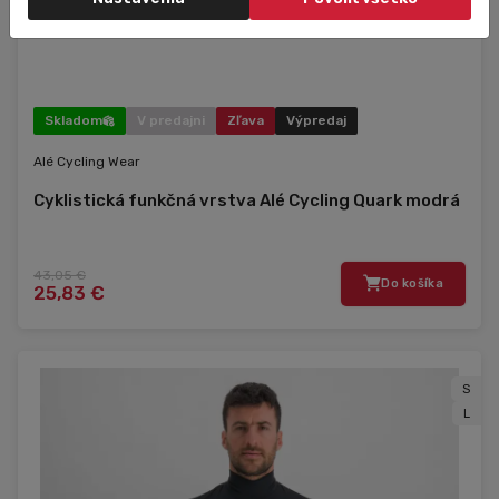
Skladom
V predajni
Zľava
Výpredaj
Alé Cycling Wear
Cyklistická funkčná vrstva Alé Cycling Quark modrá
43,05 €
Do košíka
25,83 €
S
L