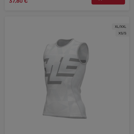
37,80 €
XL/XXL
XS/S