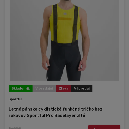
Skladom
V predajni
Zľava
Výpredaj
Sportful
Letné pánske cyklistické funkčné tričko bez
rukávov Sportful Pro Baselayer žlté
56,27 €