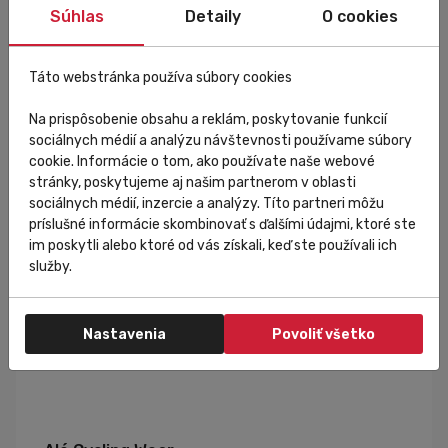
varianta bez rukávov
Súhlas
Detaily
O cookies
vhodné použitie pre teploty od 18 °C do 30 °C
Táto webstránka používa súbory cookies
Na prispôsobenie obsahu a reklám, poskytovanie funkcií
Špecifikácia
sociálnych médií a analýzu návštevnosti používame súbory
cookie. Informácie o tom, ako používate naše webové
stránky, poskytujeme aj našim partnerom v oblasti
Veľkostná tabuľka
sociálnych médií, inzercie a analýzy. Títo partneri môžu
príslušné informácie skombinovať s ďalšími údajmi, ktoré ste
im poskytli alebo ktoré od vás získali, keď ste používali ich
služby.
Nastavenia
Povoliť všetko