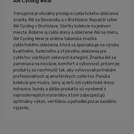
Alé Cycling Wear
Trenujeme je oficiálny predajca cyklistického oblečenia
značky Alé na Slovensku a v Bratislave. Najväčší výber
Alé Cycling v Bratislave. Všetky kolekcie na jednom
mieste. Robíme aj cyklo dresy a oblečenie Alé na mieru.
Alé Cycling Wear je známa talianska značka
cyklistického oblečenia, ktorá sa špecializuje na výrobu
kvalitného, funkčného a štýlového oblečenia pre
cyklistov všetkých vekových kategórií. Značka Alé sa
zameriava na inovácie, komfort a výkonnosť, pričom jej
produkty sú navrhnuté tak, aby vyhovovali potrebám
profesionálnych aj amatérskych cyklistov. Ponúka
kolekcie pre mužov, ženy aj deti. Ich cyklistické dresy,
nohavice, bundy a ďalšie produkty sú vyrobené z
najmodernejších materiálov, ktoré zabezpečujú
optimálny výkon, ventiláciu a pohodlie počas každého
výjazdu.