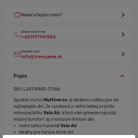
Našiel si lepšiu cenu?
Zákaznícka linka
+421917941554
Napíšte nám
info@trenujeme.sk
Popis
SKU: L24114400-17366
Spodná vrstva
Multiverso
je ideálnou voľbou pre tie
najteplejšie dni. Je vyrobená z veľmi ľahkej a rýchlo
schnúcej látky
Velo Air
, ktorá vám prinesie najvyšší
možný komfort aj v horúcom letnom dni.
veľmi ľahký materiál
Velo Air
ideálny pre horúce letné dni