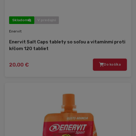
Skladom
V predajni
Enervit
Enervit Salt Caps tablety so soľou a vitamínmi proti
kŕčom 120 tabliet
20,00 €
Do košíka