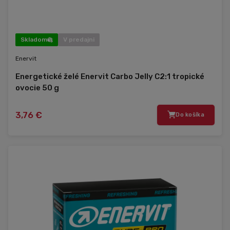
Skladom
V predajni
Enervit
Energetické želé Enervit Carbo Jelly C2:1 tropické
ovocie 50 g
3,76 €
Do košíka