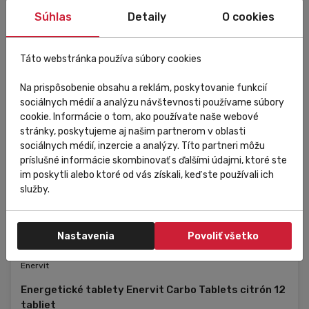
Súhlas
Detaily
O cookies
Táto webstránka používa súbory cookies
Na prispôsobenie obsahu a reklám, poskytovanie funkcií
sociálnych médií a analýzu návštevnosti používame súbory
cookie. Informácie o tom, ako používate naše webové
stránky, poskytujeme aj našim partnerom v oblasti
sociálnych médií, inzercie a analýzy. Títo partneri môžu
príslušné informácie skombinovať s ďalšími údajmi, ktoré ste
im poskytli alebo ktoré od vás získali, keď ste používali ich
služby.
Nastavenia
Povoliť všetko
Skladom
V predajni
Enervit
Energetické tablety Enervit Carbo Tablets citrón 12
tabliet