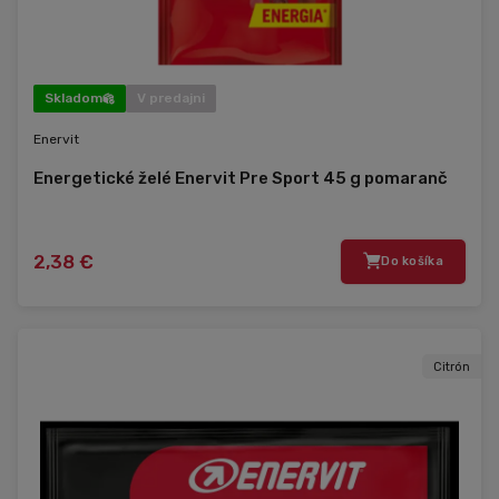
Skladom
V predajni
Enervit
Energetické želé Enervit Pre Sport 45 g pomaranč
2,38 €
Do košíka
Citrón