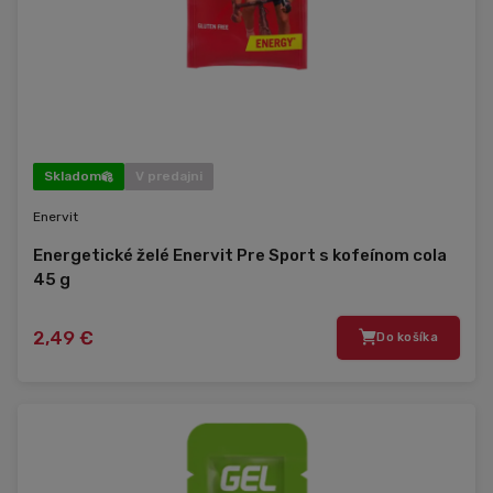
Skladom
V predajni
Enervit
Energetické želé Enervit Pre Sport s kofeínom cola
45 g
2,49 €
Do košíka