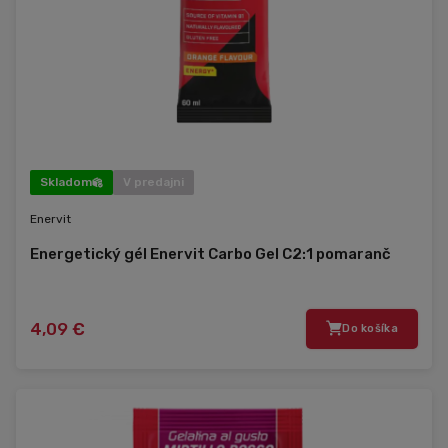
Skladom
V predajni
Enervit
Energetický gél Enervit Carbo Gel C2:1 pomaranč
4,09 €
Do košíka