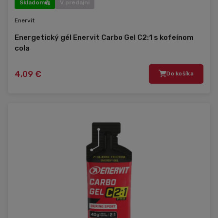
Skladom
V predajni
Enervit
Energetický gél Enervit Carbo Gel C2:1 s kofeínom
cola
4,09 €
Do košíka