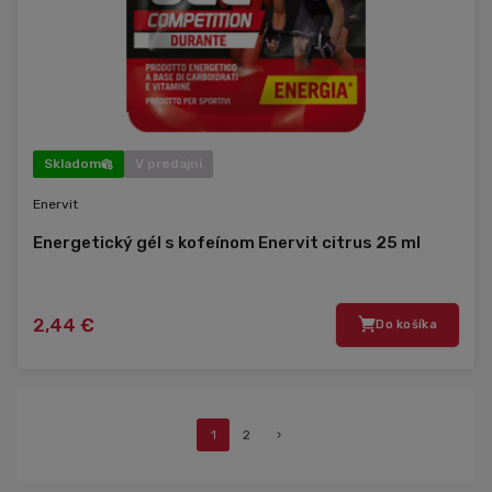
Skladom
V predajni
Enervit
Energetický gél s kofeínom Enervit citrus 25 ml
2,44 €
Do košíka
1
2
›