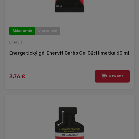
Skladom
V predajni
Enervit
Energetický gél Enervit Carbo Gel C2:1 limetka 60 ml
3,76 €
Do košíka