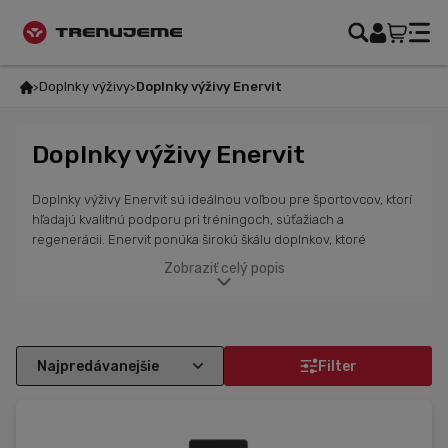
Doplnky výživy
Doplnky výživy Enervit
Doplnky výživy Enervit
Doplnky výživy Enervit sú ideálnou voľbou pre športovcov, ktorí
hľadajú kvalitnú podporu pri tréningoch, súťažiach a
regenerácii. Enervit ponúka širokú škálu doplnkov, ktoré
obsahujú dôležité živiny ako vitamíny, minerály, sacharidy a
Zobraziť celý popis
proteíny.Energetické nápoje, proteínové prípravky,
regeneračné produkty a ďalšie doplnky sú navrhnuté s
dôrazom na efektívnosť a rýchlu vstrebateľnosť, čo pomáha
telu zotaviť sa po náročných tréningoch alebo súťažiach.
Enervit produkty sú obľúbené medzi profesionálnymi
Filter
športovcami, ale aj medzi amatérmi, ktorí si chcú udržať vysokú
úroveň fyzickej výkonnosti a zlepšiť svoje výsledky.