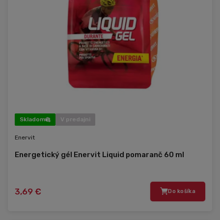
Skladom
V predajni
Enervit
Energetický gél Enervit Liquid pomaranč 60 ml
3,69 €
Do košíka