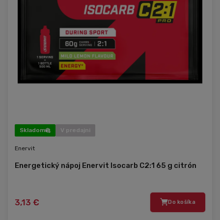
Skladom
V predajni
Enervit
Energetický nápoj Enervit Isocarb C2:1 65 g citrón
3,13 €
Do košíka