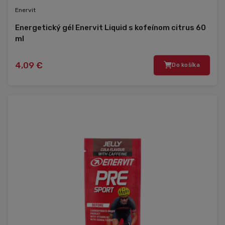
Enervit
Energetický gél Enervit Liquid s kofeínom citrus 60
ml
4,09 €
Do košíka