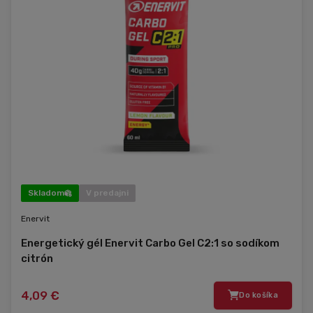
Skladom
V predajni
Enervit
Energetický gél Enervit Carbo Gel C2:1 so sodíkom
citrón
4,09 €
Do košíka