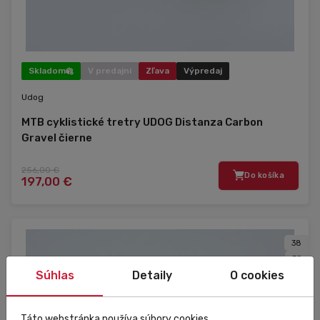
Skladom
V predajni
Zľava
Výpredaj
Udog
MTB cyklistické tretry UDOG Distanza Carbon
Gravel čierne
256,00 €
Do košíka
197,00 €
38
39
Súhlas
Detaily
O cookies
40
41
42
Táto webstránka používa súbory cookies