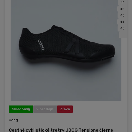
41
42
43
44
45
...
Skladom
V predajni
Zľava
Udog
Cestné cyklistické tretry UDOG Tensione čierne