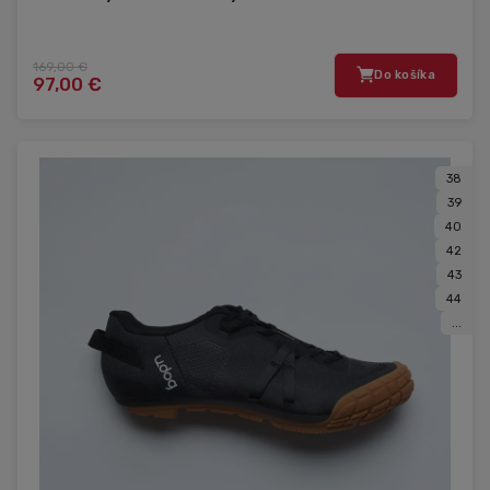
169,00 €
Do košíka
97,00 €
38
39
40
42
43
44
...