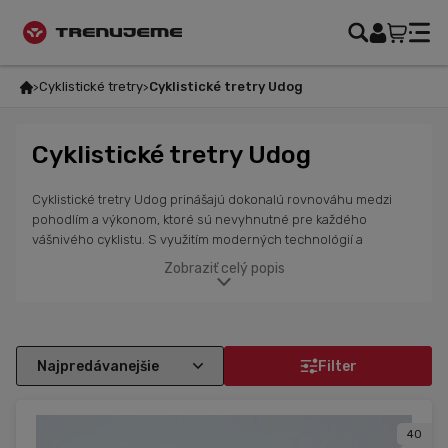
Cyklistické tretry
Cyklistické tretry Udog
Cyklistické tretry Udog
Cyklistické tretry Udog prinášajú dokonalú rovnováhu medzi
pohodlím a výkonom, ktoré sú nevyhnutné pre každého
vášnivého cyklistu. S využitím moderných technológií a
kvalitných materiálov, ako sú karbónové podrážky, tieto tretry
Zobraziť celý popis
zabezpečujú maximálny prenos sily na pedál, čo zlepšuje
efektivitu a komfort pri každej jazde. Či už ide o intenzívny
tréning, preteky alebo víkendovú jazdu, tretry Udog zvládnu aj
tie najnáročnejšie podmienky. Majú skvelý tvar a pevnosť, ktoré
poskytujú stabilitu a ochranu počas jazdy, čím sa znižuje riziko
Filter
zranenia. Tieto tretry sú ideálne pre cyklistov, ktorí hľadajú
výkon, pohodlie a trvanlivosť pri každom type cyklistiky. S
tretrami Udog sa tvoja cyklistika posunie na úplne nový level.
40