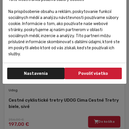
43
...
Na prispôsobenie obsahu a reklám, poskytovanie funkcií
sociálnych médií a analýzu návštevnosti používame súbory
cookie. Informácie o tom, ako používate naše webové
stránky, poskytujeme aj našim partnerom v oblasti
sociálnych médií, inzercie a analýzy. Títo partneri môžu
príslušné informácie skombinovať s ďalšími údajmi, ktoré ste
im poskytli alebo ktoré od vás získali, keď ste používali ich
služby.
Nastavenia
Povoliť všetko
Skladom
V predajni
Zľava
Udog
Cestné cyklistické tretry UDOG Cima Cestné Tretry
biele, sivé
256,00 €
Do košíka
197,00 €