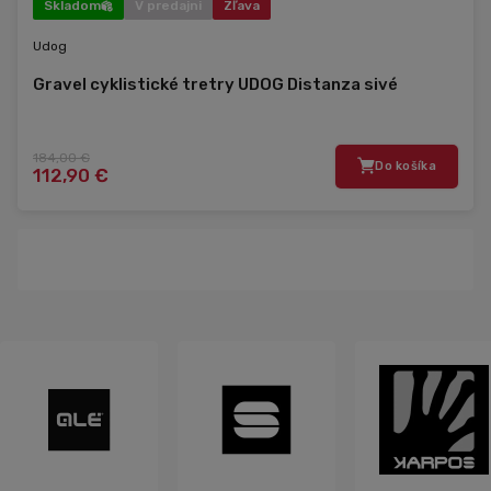
Skladom
V predajni
Zľava
Udog
Gravel cyklistické tretry UDOG Distanza sivé
184,00 €
Do košíka
112,90 €