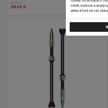
cookie. Informácie o to
40,90 €
Do košíka
médií, inzercie a analýz
28,63 €
alebo ktoré od vás získal
N