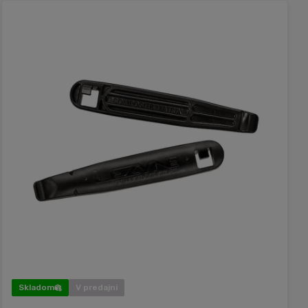
Skladom
V predajni