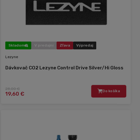
Skladom
V predajni
Zľava
Výpredaj
Lezyne
Dávkovač CO2 Lezyne Control Drive Silver/Hi Gloss
28,00 €
Do košíka
19,60 €