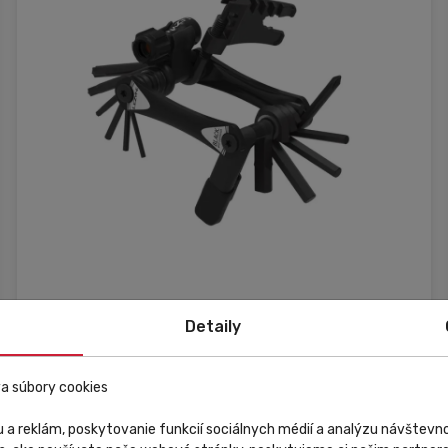
Skladom
V predajni
Zľava
Detaily
Lezyne
a súbory cookies
Multikľúč Lezyne Rap II - 20 Tubeless čierny
 a reklám, poskytovanie funkcií sociálnych médií a analýzu návštev