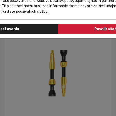
m, ako používate naše webové stránky, poskytujeme aj našim partnero
40,90 €
Do košíka
y. Títo partneri môžu príslušné informácie skombinovať s ďalšími údajmi
30,68 €
i, keď ste používali ich služby.
astavenia
Povoliť vše