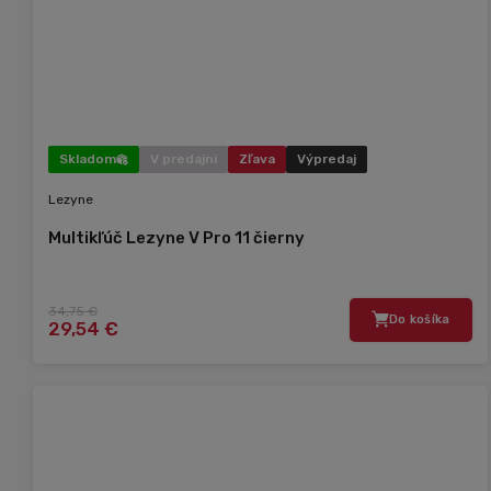
Skladom
V predajni
Zľava
Výpredaj
Lezyne
Multikľúč Lezyne V Pro 11 čierny
34,75 €
Do košíka
29,54 €