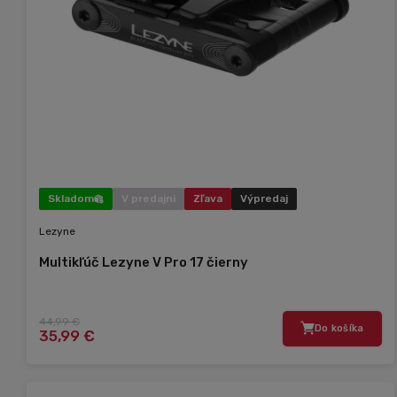
Skladom
V predajni
Zľava
Výpredaj
Lezyne
Multikľúč Lezyne V Pro 17 čierny
44,99 €
Do košíka
35,99 €