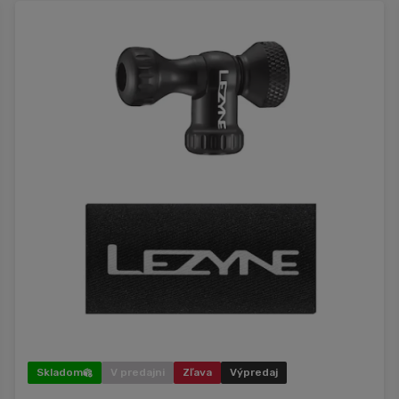
Skladom
V predajni
Zľava
Výpredaj