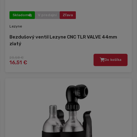
Skladom
V predajni
Zľava
Lezyne
Bezdušový ventil Lezyne CNC TLR VALVE 44mm
zlatý
23,58 €
Do košíka
16,51 €