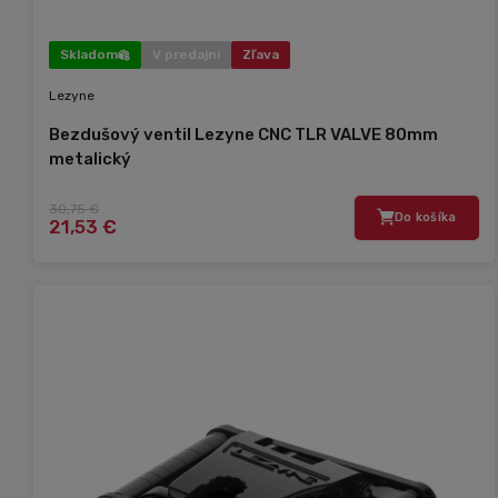
Skladom
V predajni
Zľava
Lezyne
Bezdušový ventil Lezyne CNC TLR VALVE 80mm
metalický
30,75 €
Do košíka
21,53 €