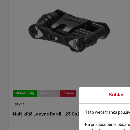
Skladom
V predajni
Zľava
Súhlas
Lezyne
Táto webstránka použív
Multikľúč Lezyne Rap II - 25 Co2 čierny
Na prispôsobenie obsahu