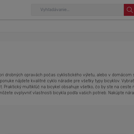
e pri drobných opravách počas cyklistického výletu, alebo v domácom s
onuke nájdete kvalitné cyklo náradie pre všetky typy bicyklov. Vybrať
t. Praktický multikľúč na bicykel obsahuje všetko, čo by ste na cest
ôžete ovplyvniť vlastnosti bicykla podľa vašich potrieb. Nakúpte nára