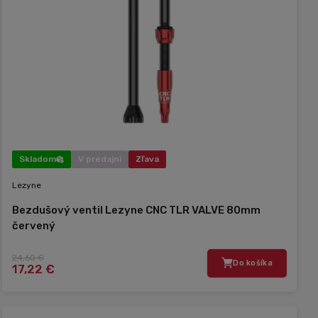
Skladom
V predajni
Zľava
Lezyne
Bezdušový ventil Lezyne CNC TLR VALVE 80mm
červený
24,60 €
Do košíka
17,22 €