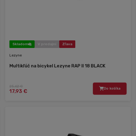
Skladom
V predajni
Zľava
Lezyne
Multikľúč na bicykel Lezyne RAP II 18 BLACK
25,62 €
Do košíka
17,93 €