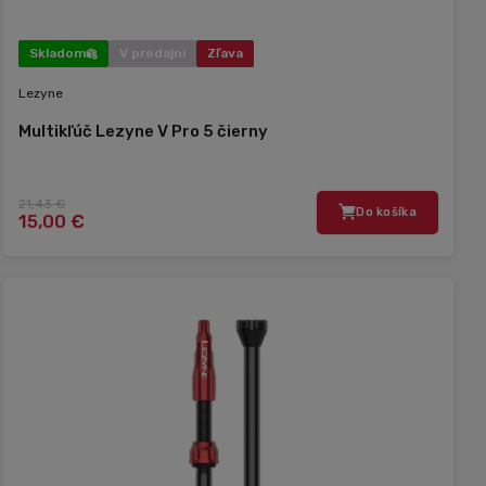
Skladom
V predajni
Zľava
Lezyne
Multikľúč Lezyne V Pro 5 čierny
21,43 €
Do košíka
15,00 €