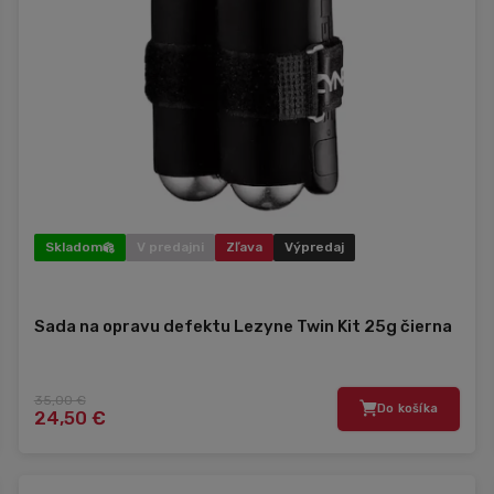
Skladom
V predajni
Zľava
Výpredaj
Sada na opravu defektu Lezyne Twin Kit 25g čierna
35,00 €
Do košíka
24,50 €