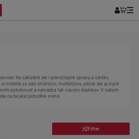
ervise. Na základné ale i pokročilejšie opravy a údržbu
 si môžete zo sád chráničov, multikľúčov, páčok ale aj iných
e mohli potrebovať a nahrádza tak viacero doplnkov. V našom
die na bicykel pohodlne online.
Filter