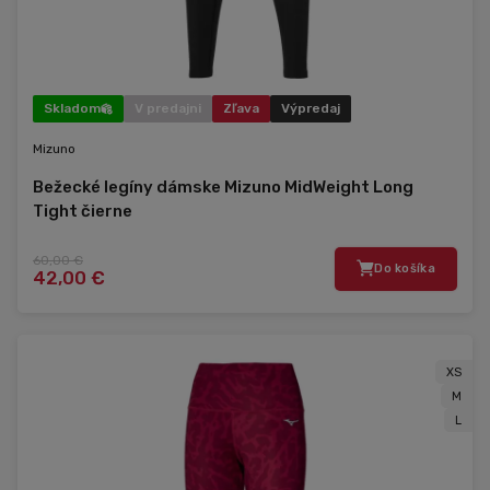
Skladom
V predajni
Zľava
Výpredaj
Mizuno
Bežecké legíny dámske Mizuno MidWeight Long
Tight čierne
60,00 €
Do košíka
42,00 €
XS
M
L