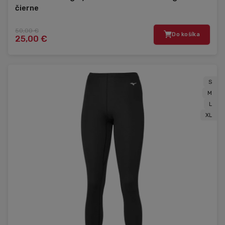
čierne
50,00 €
Do košíka
25,00 €
S
M
L
XL