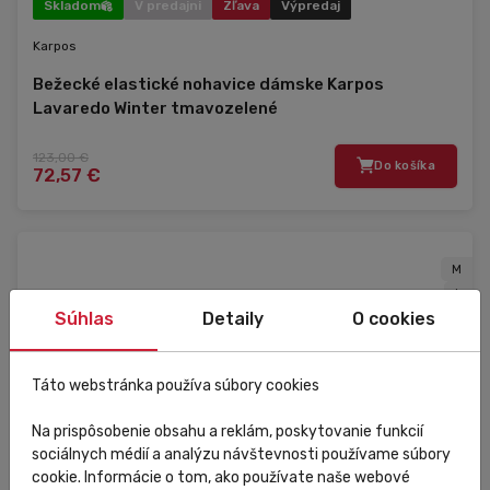
Skladom
V predajni
Zľava
Výpredaj
Karpos
Bežecké elastické nohavice dámske Karpos
Lavaredo Winter tmavozelené
123,00 €
Do košíka
72,57 €
M
L
Súhlas
Detaily
O cookies
Táto webstránka používa súbory cookies
Na prispôsobenie obsahu a reklám, poskytovanie funkcií
sociálnych médií a analýzu návštevnosti používame súbory
cookie. Informácie o tom, ako používate naše webové