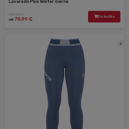
Lavaredo Plus Winter čierne
133,00 €
Do košíka
70,99 €
od
S