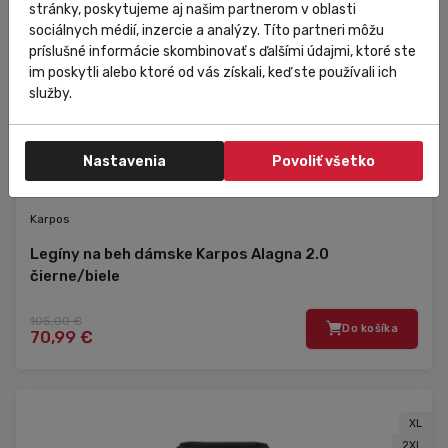
stránky, poskytujeme aj našim partnerom v oblasti
sociálnych médií, inzercie a analýzy. Títo partneri môžu
príslušné informácie skombinovať s ďalšími údajmi, ktoré ste
im poskytli alebo ktoré od vás získali, keď ste používali ich
služby.
Nastavenia
Povoliť všetko
Skladom
V predajni
Zľava
Novinka
Karpos
Legíny na beh dámske Karpos Alagna 2.0
čierne/biele
105,00 €
Do košíka
70,99 €
XL
2XL