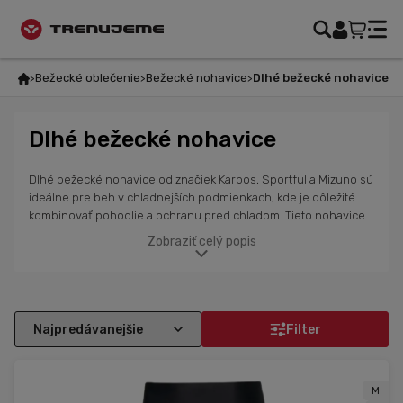
Bežecké oblečenie
Bežecké nohavice
Dlhé bežecké nohavice
Dlhé bežecké nohavice
Dlhé bežecké nohavice od značiek Karpos, Sportful a Mizuno sú
ideálne pre beh v chladnejších podmienkach, kde je dôležité
kombinovať pohodlie a ochranu pred chladom. Tieto nohavice
poskytujú vynikajúcu izoláciu pri zachovaní optimálnej
Zobraziť celý popis
priedušnosti. Sú vyrobené z elastických materiálov, ktoré sa
prispôsobia tvojim pohybom a zároveň účinne odvádzajú pot,
čím zabezpečujú komfort aj pri náročných tréningoch. Nohavice
sú navrhnuté tak, aby ti umožnili maximálnu slobodu pohybu a
optimálnu ventiláciu, čo ich robí skvelou voľbou pre bežcov,
Filter
ktorí trénujú aj v chladnejšom počasí, ale nechcú obetovať
výkon ani pohodlie.
M