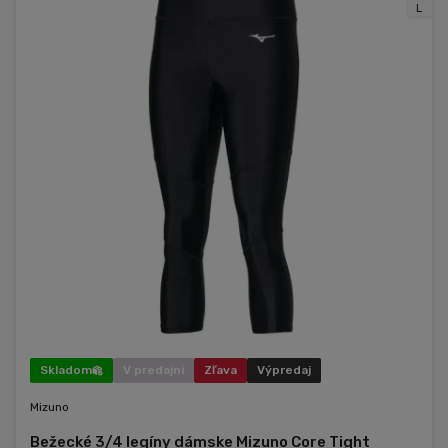
L
Skladom
V predajni
Zľava
Výpredaj
Mizuno
Bežecké 3/4 legíny dámske Mizuno Core Tight