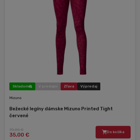
Skladom
V predajni
Zľava
Výpredaj
Mizuno
Bežecké legíny dámske Mizuno Printed Tight
červené
70,00 €
Do košíka
35,00 €