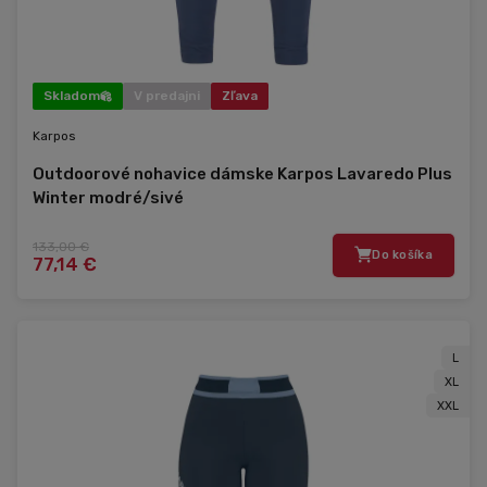
Skladom
V predajni
Zľava
Karpos
Outdoorové nohavice dámske Karpos Lavaredo Plus
Winter modré/sivé
133,00 €
Do košíka
77,14 €
L
XL
XXL