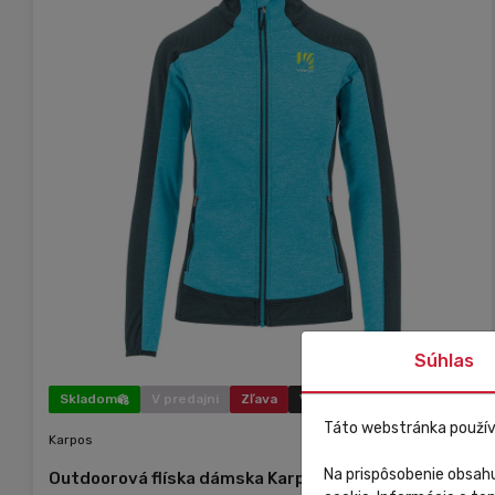
Súhlas
Skladom
V predajni
Zľava
Výpredaj
Táto webstránka použív
Karpos
Na prispôsobenie obsahu
Outdoorová flíska dámska Karpos Odle