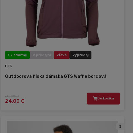
Skladom
V predajni
Zľava
Výpredaj
GTS
Outdoorová flíska dámska GTS Waffle bordová
60,00 €
Do košíka
24,00 €
S