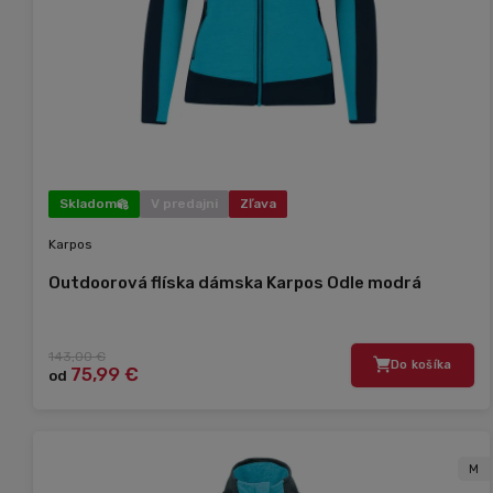
Skladom
V predajni
Zľava
Karpos
Outdoorová flíska dámska Karpos Odle modrá
143,00 €
Do košíka
75,99 €
od
M