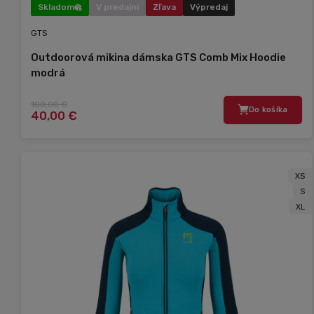
Skladom
V predajni
Zľava
Výpredaj
GTS
Outdoorová mikina dámska GTS Comb Mix Hoodie
modrá
100,00 €
Do košíka
40,00 €
XS
S
XL