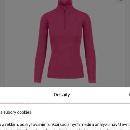
M
Detaily
Skladom
V predajni
Zľava
a súbory cookies
Karpos
 a reklám, poskytovanie funkcií sociálnych médií a analýzu návštev
Outdoorová flíska dámska Karpos Pizzocco Half Zip