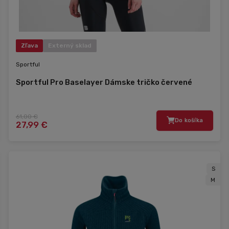
Zľava
Externý sklad
Sportful
Sportful Pro Baselayer Dámske tričko červené
61,00 €
Do košíka
27,99 €
S
M