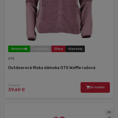
Skladom
V predajni
Zľava
Výpredaj
GTS
Outdoorová flíska dámska GTS Waffle ružová
99,00 €
Do košíka
39,60 €
XS