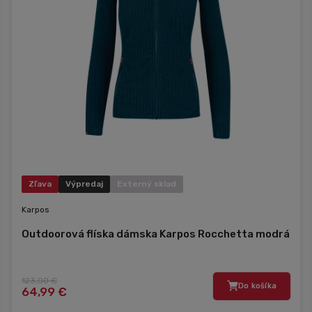
Zľava
Výpredaj
Externý sklad
Karpos
Outdoorová flíska dámska Karpos Rocchetta modrá
123,00 €
Do košíka
64,99 €