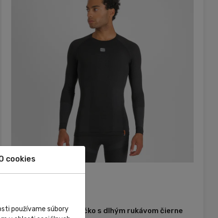
O cookies
Zľava
Externý sklad
Sportful
nosti používame súbory
Sportful 2nd SKIN tričko s dlhým rukávom čierne