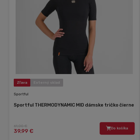
Zľava
Externý sklad
Sportful
Sportful THERMODYNAMIC MID dámske tričko čierne
61,00 €
Do košíka
39,99 €