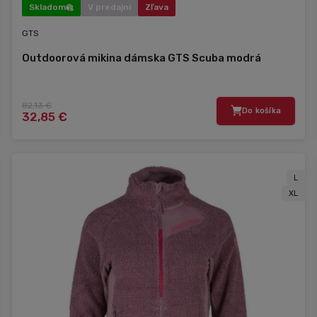
Skladom
V predajni
Zľava
GTS
Outdoorová mikina dámska GTS Scuba modrá
82,13 €
Do košíka
32,85 €
L
XL