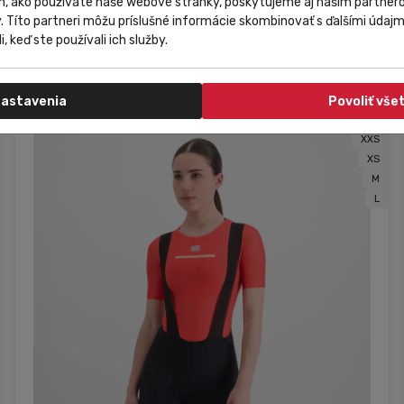
m, ako používate naše webové stránky, poskytujeme aj našim partnero
Flíska ružová
y. Títo partneri môžu príslušné informácie skombinovať s ďalšími údajmi
i, keď ste používali ich služby.
89,00 €
Do košíka
59,99 €
od
astavenia
Povoliť vše
XXS
XS
M
L