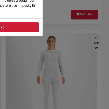
m v oblasti sociálnych
, ktoré ste im poskytli
81,00 €
Do košíka
54,99 €
tko
L/XL
S/M
XXL