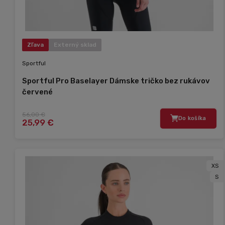
Zľava
Externý sklad
Sportful
Sportful Pro Baselayer Dámske tričko bez rukávov
červené
56,00 €
Do košíka
25,99 €
XS
S