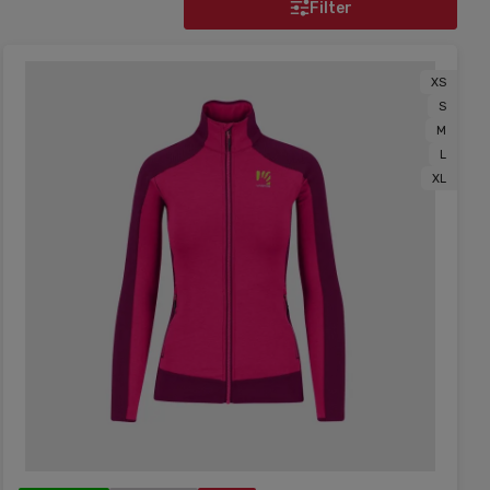
Filter
XS
S
M
L
XL