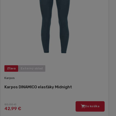
Zľava
Externý sklad
Karpos
Karpos DINAMICO elasťáky Midnight
82,00 €
Do košíka
42,99 €