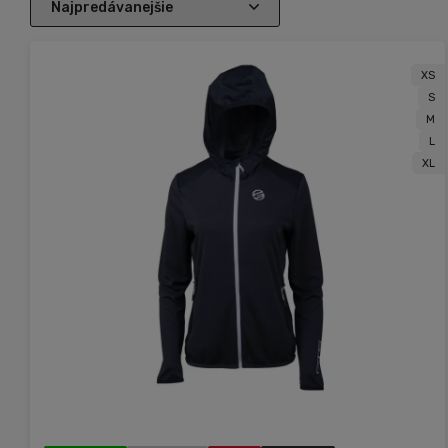
XS
S
M
L
XL