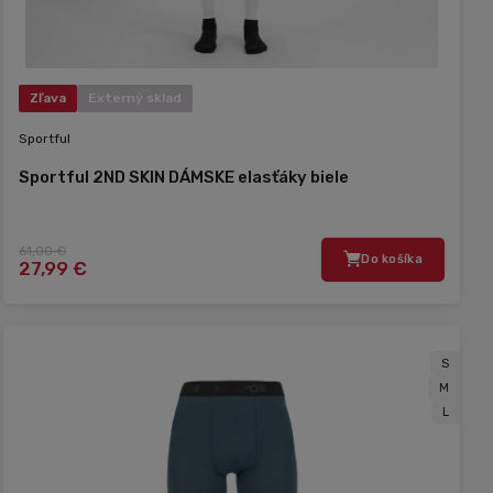
Zľava
Externý sklad
Sportful
Sportful 2ND SKIN DÁMSKE elasťáky biele
61,00 €
Do košíka
27,99 €
S
M
L