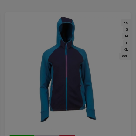
XS
S
M
L
XL
XXL