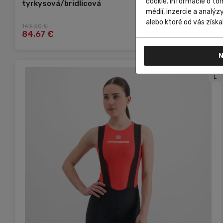
cookie. Informácie o to
tyrkysová/bridlicová
médií, inzercie a analýz
alebo ktoré od vás získal
143,50 €
Do košíka
84,67 €
N
L