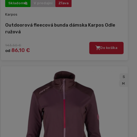
Skladom
V predajni
Zľava
Karpos
Outdoorová fleecová bunda dámska Karpos Odle
ružová
143,50 €
Do košíka
86,10 €
od
S
M