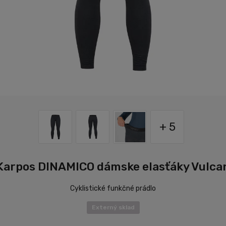
+ 5
Karpos DINAMICO dámske elasťáky Vulca
Cyklistické funkčné prádlo
Externý sklad