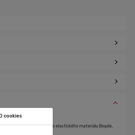
O cookies
Sú vyhotovené z funkčného elastického materiálu Biopile,