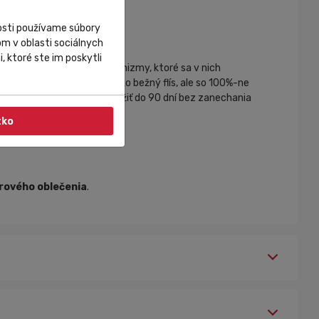
nosti používame súbory
m v oblasti sociálnych
, ktoré ste im poskytli
moria, zvieratá a mikroorganizmy, ktoré sa v nich
e vyrovená z polyesteru ako bežný flís, ale so 100%-ne
ľvek prostredí dokážu rozložiť do 90 dní bez zanechania
tko
ového oblečenia
.