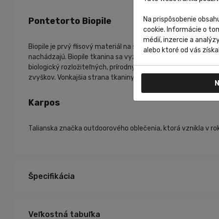
Na prispôsobenie obsahu
Pontetorto Biopile
cookie. Informácie o to
médií, inzercie a analýz
Biopile je prvý flisový materiál na svete, ktorý nevylučuje n
alebo ktoré od vás získal
nachádzajú. Biopile tkanina sa vyznačuje špeciálnou konštruk
biologický rozložiteľných, prírodných vlákien. Tieto vlákna,
zvyškov. Vonkajšia strana tkaniny je vyrobená z recyklovan
N
Karpos
Talianska značka outdoorového oblečenia, ktorá vznikla v r
Špecifikácia
Veľkostná tabuľka