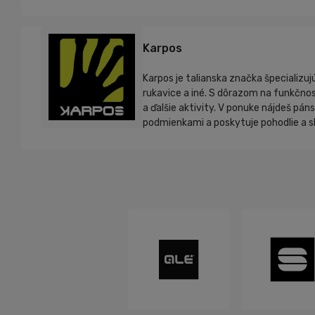
Karpos
Karpos je talianska značka špecializu
rukavice a iné. S dôrazom na funkčnosť
a ďalšie aktivity. V ponuke nájdeš pá
podmienkami a poskytuje pohodlie a sl