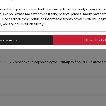
 a reklám, poskytovanie funkcií sociálnych médií a analýzu návštev
m, ako používate naše webové stránky, poskytujeme aj našim partnero
y. Títo partneri môžu príslušné informácie skombinovať s ďalšími údajmi
ebezpečné mikroplastové častice. Tieto častice zaťažujú rieky, jazerá, 
i, keď ste používali ich služby.
ciou: vnútorná strana tkaniny, ktorá zvyčajne púšťa mikročastice niej
 ktoré sa pri praní bežne vymývajú ako drobné mikročastice sa v akomko
ého polyesteru.
astavenia
Povoliť vše
oku 2007. Zameriava sa najmä na výrobu
skialpového,
MTB
a
outdoor