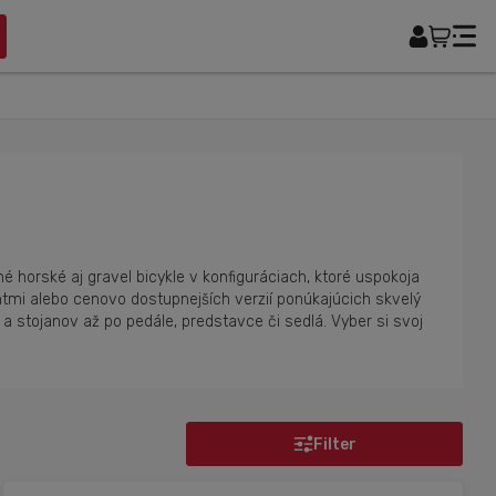
é horské aj gravel bicykle v konfiguráciach, ktoré uspokoja
mi alebo cenovo dostupnejších verzií ponúkajúcich skvelý
 stojanov až po pedále, predstavce či sedlá. Vyber si svoj
Filter