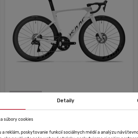
Externý sklad
Detaily
Isaac Cycle
Cestný bicykel Isaac Meson Mineral White Ultegra
a súbory cookies
Di2
 a reklám, poskytovanie funkcií sociálnych médií a analýzu návštev