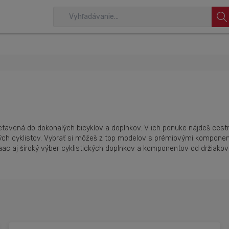
retavená do dokonalých bicyklov a doplnkov. V ich ponuke nájdeš cestn
ch cyklistov. Vybrať si môžeš z top modelov s prémiovými komponent
c aj široký výber cyklistických doplnkov a komponentov od držiakov a
.