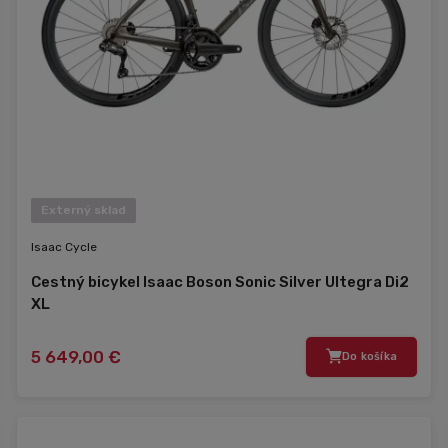
Externý sklad
Isaac Cycle
Cestný bicykel Isaac Boson Sonic Silver Ultegra Di2
XL
5 649,00 €
Do košíka