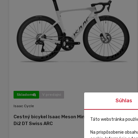
Skladom
V predajni
Súhlas
Isaac Cycle
Cestný bicykel Isaac Meson Mineral White Ultegra
Táto webstránka použív
Di2 DT Swiss ARC
Na prispôsobenie obsahu