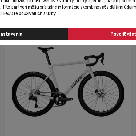
m, ako používate naše webové stránky, poskytujeme aj našim partnero
6 099,00 €
Do košíka
y. Títo partneri môžu príslušné informácie skombinovať s ďalšími údajmi
i, keď ste používali ich služby.
astavenia
Povoliť vše