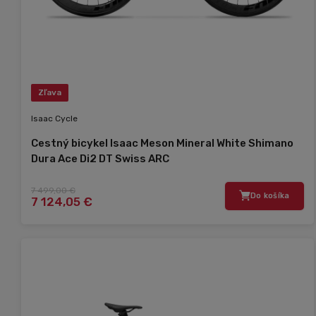
Zľava
Isaac Cycle
Cestný bicykel Isaac Meson Mineral White Shimano
Dura Ace Di2 DT Swiss ARC
7 499,00 €
Do košíka
7 124,05 €