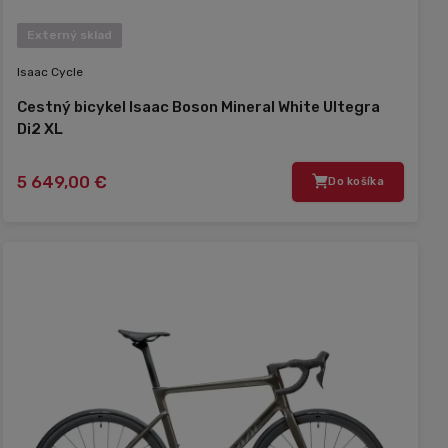
Externý sklad
Isaac Cycle
Cestný bicykel Isaac Boson Mineral White Ultegra
Di2 XL
5 649,00 €
Do košíka