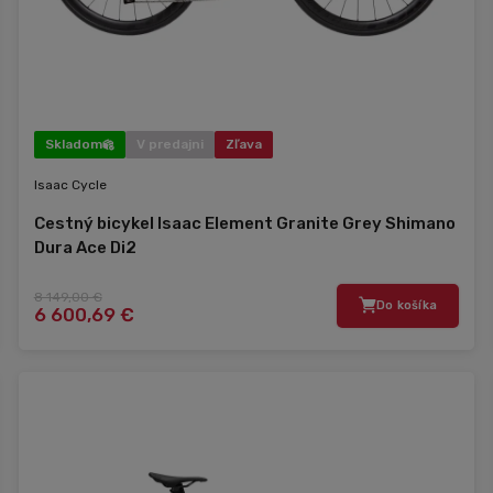
Skladom
V predajni
Zľava
Isaac Cycle
Cestný bicykel Isaac Element Granite Grey Shimano
Dura Ace Di2
8 149,00 €
Do košíka
6 600,69 €