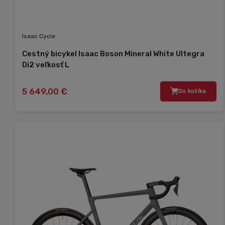
Isaac Cycle
Cestný bicykel Isaac Boson Mineral White Ultegra
Di2 veľkosť L
5 649,00 €
Do košíka