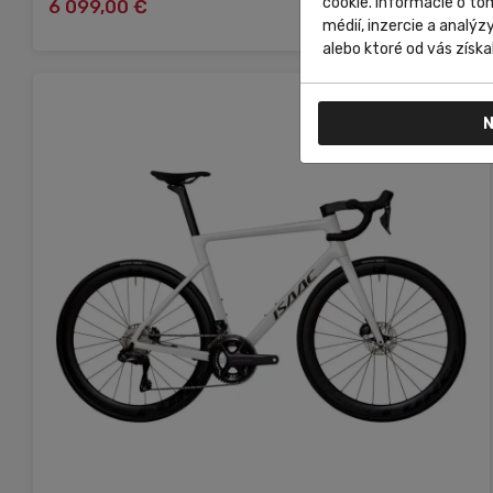
cookie. Informácie o to
6 099,00 €
Do košíka
médií, inzercie a analýz
alebo ktoré od vás získal
N