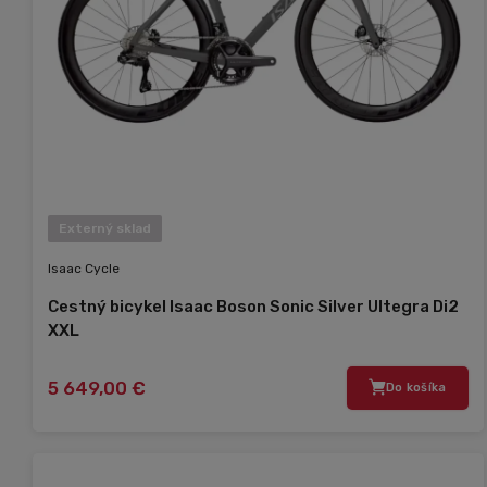
Externý sklad
Isaac Cycle
Cestný bicykel Isaac Boson Sonic Silver Ultegra Di2
XXL
5 649,00 €
Do košíka