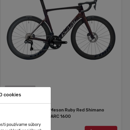
Externý sklad
O cookies
Isaac Cycle
Cestný bicykel Isaac Meson Ruby Red Shimano
Ultegra Di2 DT Swiss ARC 1600
nosti používame súbory