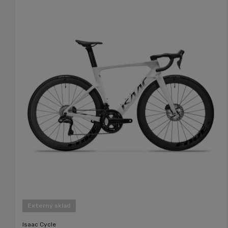
Externý sklad
Isaac Cycle