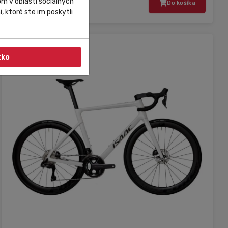
m v oblasti sociálnych
6 099,00 €
Do košíka
, ktoré ste im poskytli
tko