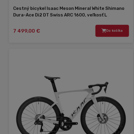
Cestný bicykel Isaac Meson Mineral White Shimano
Dura-Ace Di2 DT Swiss ARC 1600, veľkosť L
7 499,00 €
Do košíka