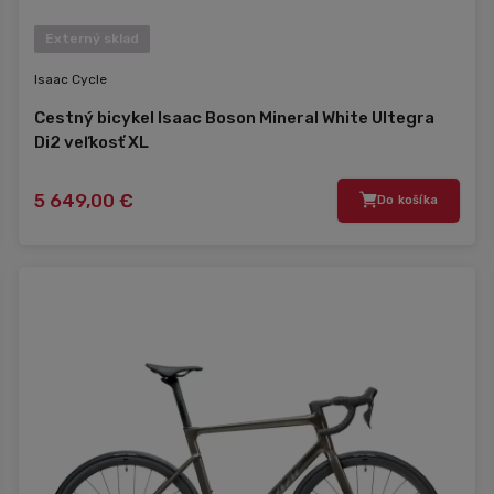
Externý sklad
Isaac Cycle
Cestný bicykel Isaac Boson Mineral White Ultegra
Di2 veľkosť XL
5 649,00 €
Do košíka