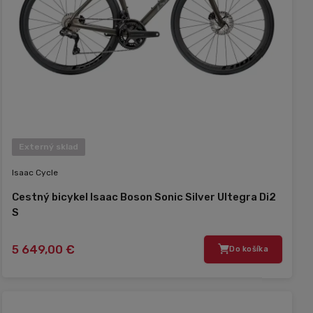
Externý sklad
Isaac Cycle
Cestný bicykel Isaac Boson Sonic Silver Ultegra Di2
S
5 649,00 €
Do košíka