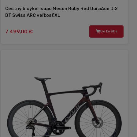
Cestný bicykel Isaac Meson Ruby Red DuraAce Di2
DT Swiss ARC veľkosť XL
7 499,00 €
Do košíka