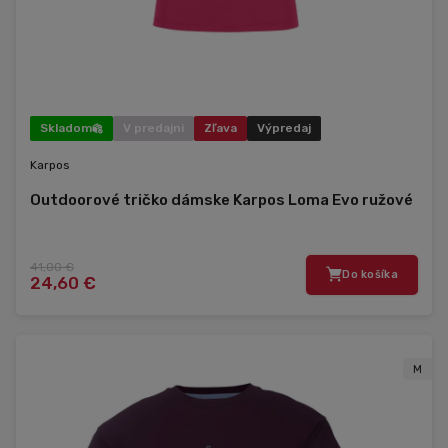
Skladom
V predajni
Zľava
Výpredaj
Karpos
Outdoorové tričko dámske Karpos Loma Evo ružové
41,00 €
Do košíka
24,60 €
M