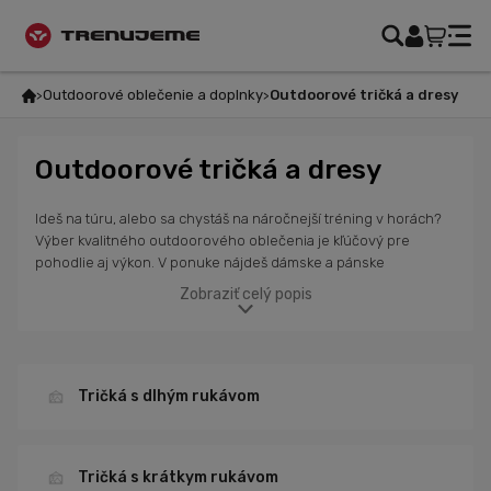
Outdoorové oblečenie a doplnky
Outdoorové tričká a dresy
Outdoorové tričká a dresy
Ideš na túru, alebo sa chystáš na náročnejší tréning v horách?
Výber kvalitného outdoorového oblečenia je kľúčový pre
pohodlie aj výkon. V ponuke nájdeš dámske a pánske
outdoorové tričká, dresy a tielka značiek Karpos, 2117, Sportful a
Zobraziť celý popis
Alé. Sú navrhnuté tak, aby poskytovali komfort počas rôznych
aktivít, a sú vyrobené z priedušných funkčných materiálov, ktoré
odvádzajú vlhkosť, čím ti pomôžu udržať optimálnu telesnú
teplotu. Tričká sú ideálne na letné výlety aj jesennú turistiku, a
dostatočne odolné na dlhodobé používanie. Vyber si z rôznych
Tričká s dlhým rukávom
strihov, farieb a štýlov, a nezabudni ani na outdoorové
oblečenie ako nohavice, bundy, čiapky a rukavice, ktoré ťa
pripravia na každú zmenu počasia.
Tričká s krátkym rukávom