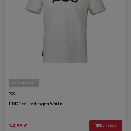
Externý sklad
POC
POC Tee Hydrogen White
34,95 €
Do košíka