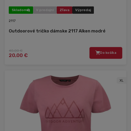
Skladom
V predajni
Zľava
Výpredaj
2117
Outdoorové tričko dámske 2117 Alken modré
40,00 €
Do košíka
20,00 €
XL