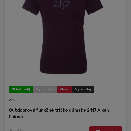
Skladom
V predajni
Zľava
Výpredaj
2117
Outdoorové funkčné tričko dámske 2117 Alken
fialové
40,00 €