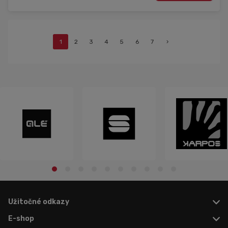
1
2
3
4
5
6
7
›
Užitočné odkazy
E-shop