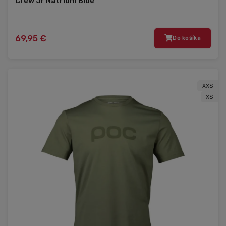
Crew Jr Natrium Blue
69,95 €
Do košíka
XXS
XS