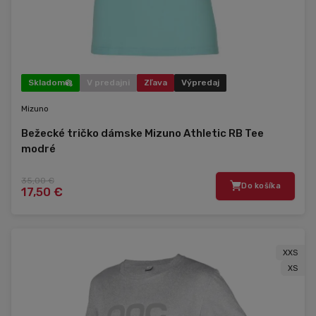
Skladom
V predajni
Zľava
Výpredaj
Mizuno
Bežecké tričko dámske Mizuno Athletic RB Tee
modré
35,00 €
Do košíka
17,50 €
XXS
XS