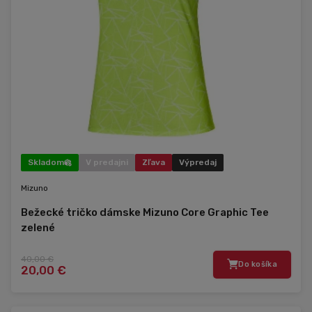
Skladom
V predajni
Zľava
Výpredaj
Mizuno
Bežecké tričko dámske Mizuno Core Graphic Tee
zelené
40,00 €
Do košíka
20,00 €