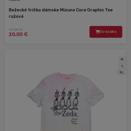
Bežecké tričko dámske Mizuno Core Graphic Tee
ružové
40,00 €
Do košíka
20,00 €
M
L
XL