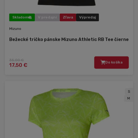
Skladom
V predajni
Zľava
Výpredaj
Mizuno
Bežecké tričko pánske Mizuno Athletic RB Tee čierne
35,00 €
Do košíka
17,50 €
S
M