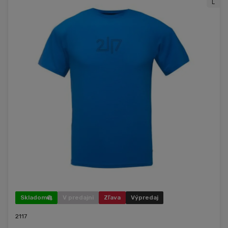
L
Skladom
V predajni
Zľava
Výpredaj
2117