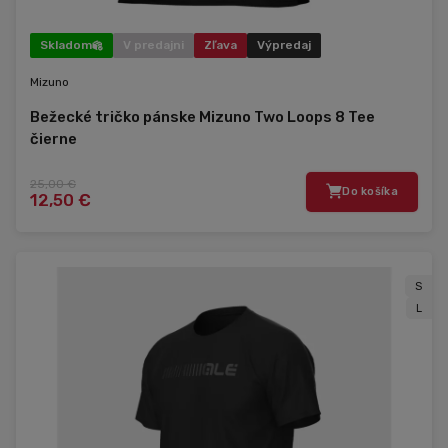
Skladom
V predajni
Zľava
Výpredaj
Mizuno
Bežecké tričko pánske Mizuno Two Loops 8 Tee
čierne
25,00 €
Do košíka
12,50 €
S
L