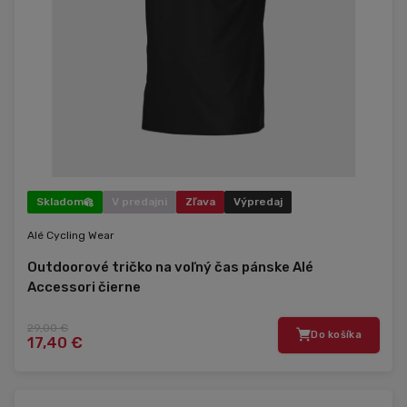
Skladom
V predajni
Zľava
Výpredaj
Alé Cycling Wear
Outdoorové tričko na voľný čas pánske Alé
Accessori čierne
29,00 €
Do košíka
17,40 €