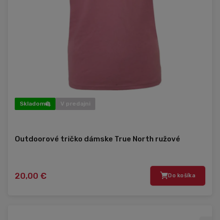
Skladom
V predajni
Outdoorové tričko dámske True North ružové
20,00 €
Do košíka