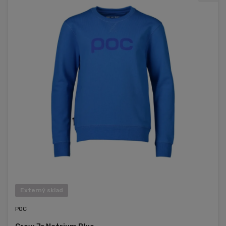
Externý sklad
POC