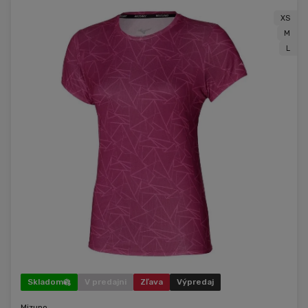
XS
M
L
Skladom
V predajni
Zľava
Výpredaj
Mizuno