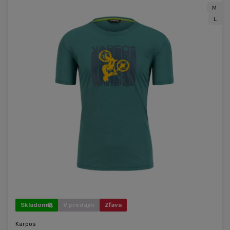
M
L
Skladom
V predajni
Zľava
Karpos