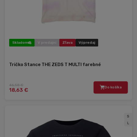
Skladom
V predajni
Zľava
Výpredaj
Tričko Stance THE ZEDS T MULTI farebné
46,58 €
Do košíka
18,63 €
S
L