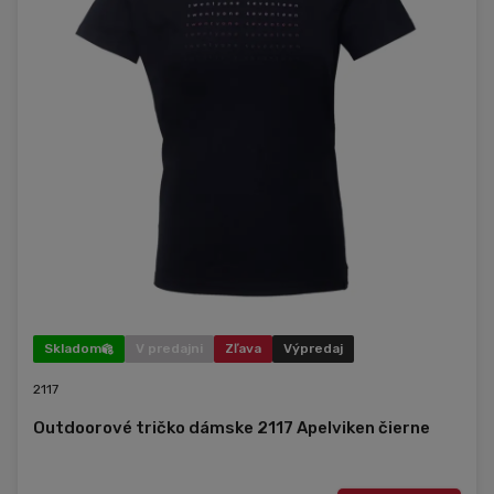
Skladom
V predajni
Zľava
Výpredaj
2117
Outdoorové tričko dámske 2117 Apelviken čierne