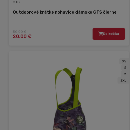
GTS
Outdoorové krátke nohavice dámske GTS čierne
50,00 €
Do košíka
20,00 €
XS
S
M
2XL