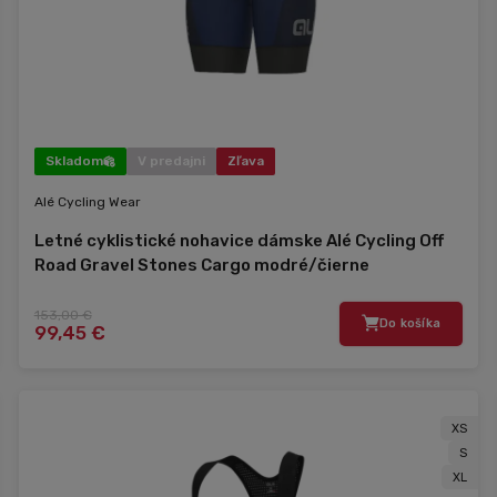
Skladom
V predajni
Zľava
Alé Cycling Wear
Letné cyklistické nohavice dámske Alé Cycling Off
Road Gravel Stones Cargo modré/čierne
153,00 €
Do košíka
99,45 €
XS
S
XL