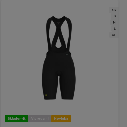
XS
S
M
L
XL
Skladom
V predajni
Novinka