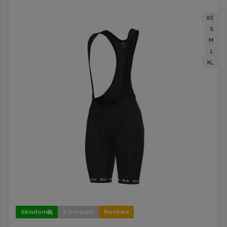
XS
S
M
L
XL
Skladom
V predajni
Novinka