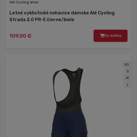
Alé Cycling Wear
Letné cyklistické nohavice dámske Alé Cycling
Strada 2.0 PR-E čierne/biele
109,00 €
Do košíka
XS
S
M
L