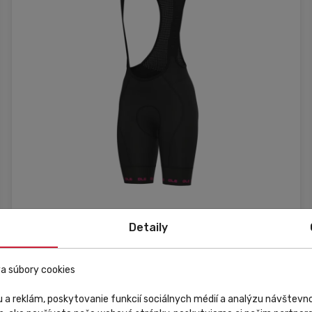
Skladom
V predajni
Zľava
Detaily
Alé Cycling Wear
a súbory cookies
Letné cyklistické nohavice Alé Cycling Strada 2.0
PR-E dámske čierne/ružové
 a reklám, poskytovanie funkcií sociálnych médií a analýzu návštev