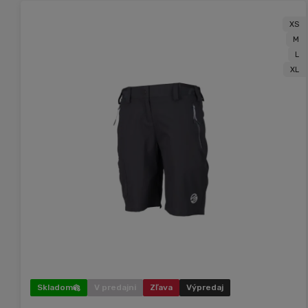
XS
M
L
XL
Skladom
V predajni
Zľava
Výpredaj