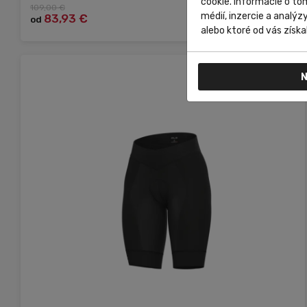
cookie. Informácie o to
109,00 €
Do košíka
médií, inzercie a analýz
83,93 €
od
alebo ktoré od vás získal
N
XS
XL