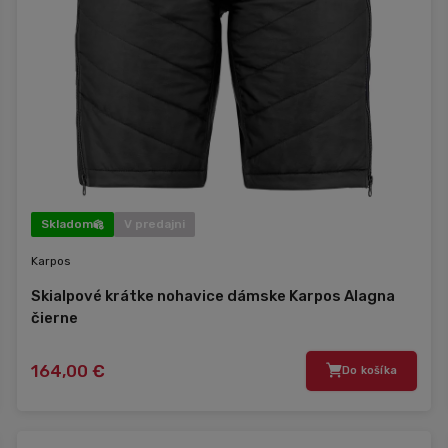
Skladom
V predajni
Karpos
Skialpové krátke nohavice dámske Karpos Alagna
čierne
164,00 €
Do košíka