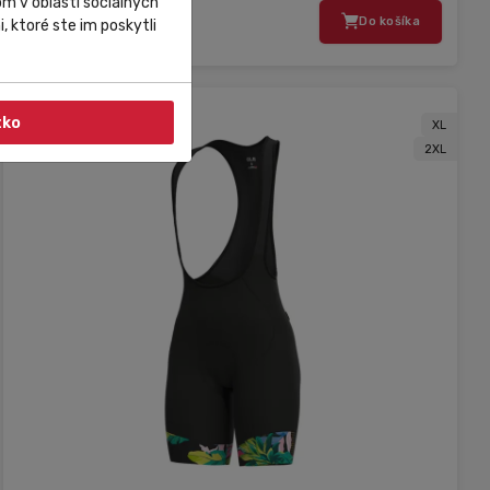
m v oblasti sociálnych
77,00 €
Do košíka
, ktoré ste im poskytli
tko
XL
2XL