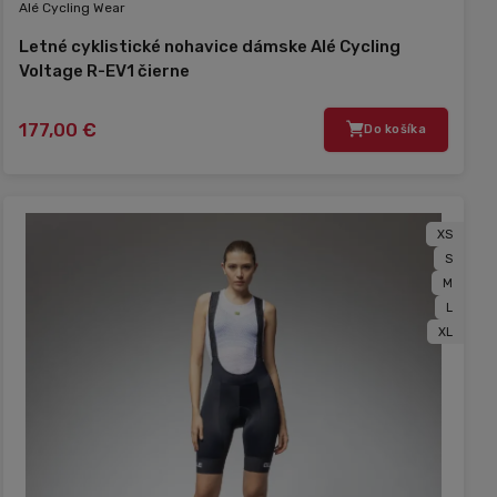
Alé Cycling Wear
Letné cyklistické nohavice dámske Alé Cycling
Voltage R-EV1 čierne
177,00 €
Do košíka
XS
S
M
L
XL