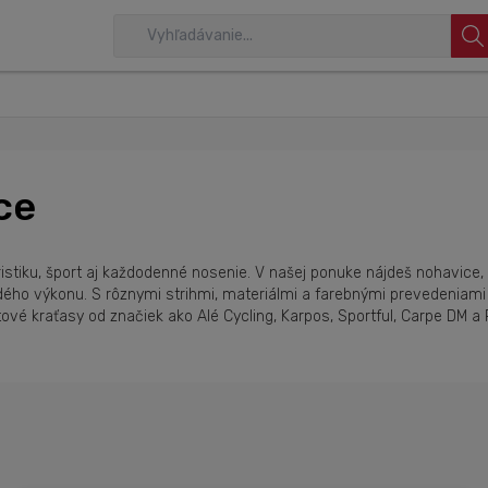
ce
istiku, šport aj každodenné nosenie. V našej ponuke nájdeš nohavice, 
o výkonu. S rôznymi strihmi, materiálmi a farebnými prevedeniami si 
vé kraťasy od značiek ako Alé Cycling, Karpos, Sportful, Carpe DM a 