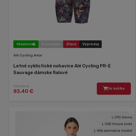
Skladom
V predajni
Zľava
Výpredaj
Alé Cycling Wear
Letné cyklistické nohavice Alé Cycling PR-E
Sauvage dámske fialové
139,00 €
Do košíka
83,40 €
L 010 čierna
L 030 tmavá šedá
L 456 súmračná modrá