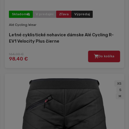
Skladom
V predajni
Zľava
Výpredaj
Alé Cycling Wear
Letné cyklistické nohavice dámske Alé Cycling R-
EV1 Velocity Plus čierne
164,00 €
Do košíka
98,40 €
XS
S
M