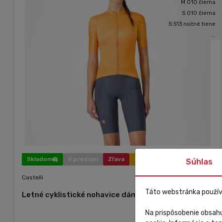
M 010 čierna
S 010 čierna
S 513 nočné tiene
...
Skladom
V predajni
Zľava
Novinka
Súhlas
Castelli
Táto webstránka použív
Letné cyklistické nohavice dámske Castelli Prima 2
Na prispôsobenie obsahu