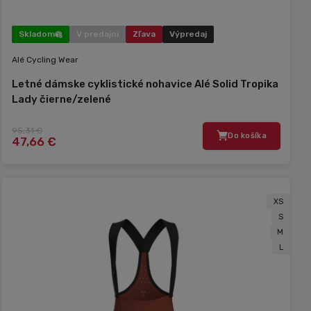
Skladom
V predajni
Zľava
Výpredaj
Alé Cycling Wear
Letné dámske cyklistické nohavice Alé Solid Tropika
Lady čierne/zelené
95,31 €
Do košíka
47,66 €
XS
S
M
L