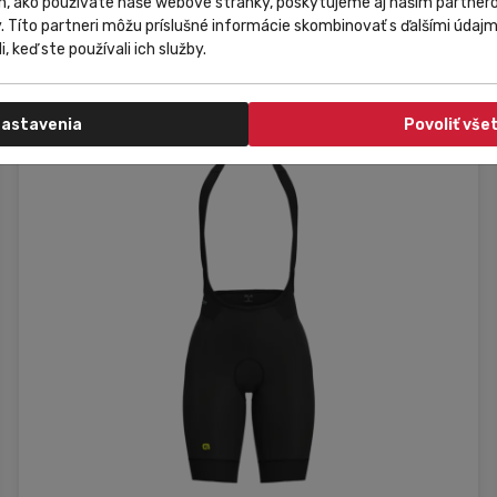
m, ako používate naše webové stránky, poskytujeme aj našim partnero
104,00 €
Do košíka
y. Títo partneri môžu príslušné informácie skombinovať s ďalšími údajmi
81,99 €
i, keď ste používali ich služby.
astavenia
Povoliť vše
XS
XL