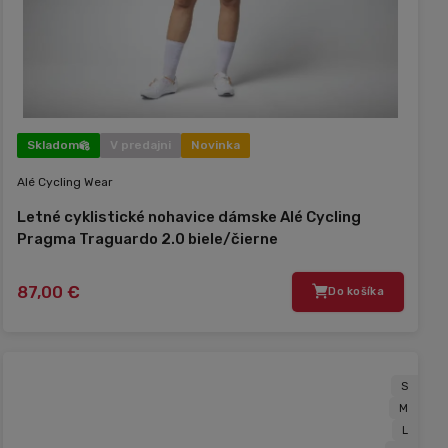
Skladom
V predajni
Novinka
Alé Cycling Wear
Letné cyklistické nohavice dámske Alé Cycling
Pragma Traguardo 2.0 biele/čierne
87,00 €
Do košíka
S
M
L