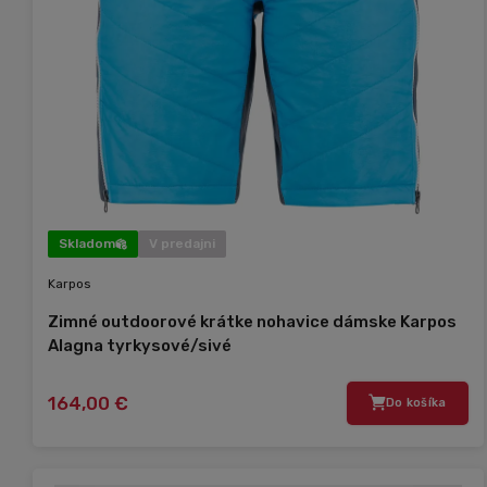
Skladom
V predajni
Karpos
Zimné outdoorové krátke nohavice dámske Karpos
Alagna tyrkysové/sivé
164,00 €
Do košíka