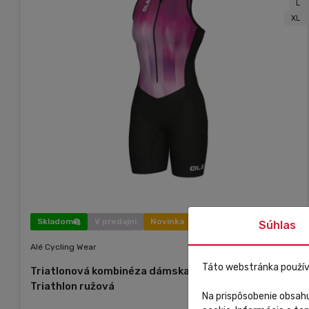
L
XL
Skladom
V predajni
Novinka
Súhlas
Alé Cycling Wear
Táto webstránka použív
Triatlonová kombinéza dámska Alé Cycling Crazy
Triathlon ružová
Na prispôsobenie obsahu