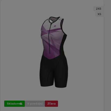
2XS
XS
Skladom
V predajni
Zľava