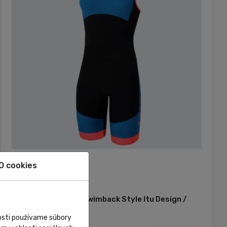
Externý sklad
O cookies
Zone 3
Womens Aeroforce Swimback Style Itu Design /
Black/Teal/Coral
nosti používame súbory