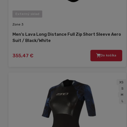
Externý sklad
Zone 3
Men's Lava Long Distance Full Zip Short Sleeve Aero
Suit / Black/White
355,47 €
Do košíka
XS
S
M
L