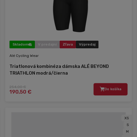
Skladom
V predajni
Zľava
Výpredaj
Alé Cycling Wear
Triatlonová kombinéza dámska ALÉ BEYOND
TRIATHLON modrá/čierna
254,00 €
Do košíka
190,50 €
XS
S
M