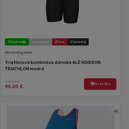
Skladom
V predajni
Zľava
Výpredaj
Alé Cycling Wear
Triatlonová kombinéza dámská ALÉ HORIZON
TRIATHLON modrá
136,00 €
Do košíka
95,20 €
XS