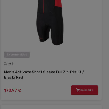
Externý sklad
Zone 3
Men's Activate Short Sleeve Full Zip Trisuit /
Black/Red
170,97 €
Do košíka