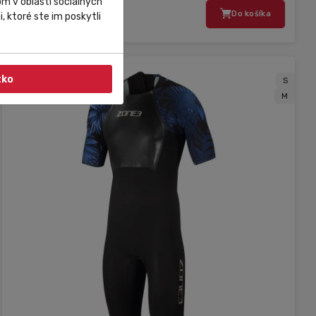
m v oblasti sociálnych
246,00 €
Do košíka
, ktoré ste im poskytli
tko
S
M