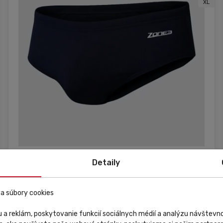
XL
Externý sklad
Detaily
Zone 3
a súbory cookies
Under Trisuit Briefs Black / Black
 a reklám, poskytovanie funkcií sociálnych médií a analýzu návštev