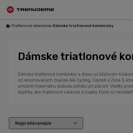
Triatlonové oblečenie
Dámske triatlonové kombinézy
Dámske triatlonové k
Dámske triatlonové kombinézy a dresy sú kľúčovým kúskom vý
od renomovaných značiek Alé Cycling, Castelli a Zone 3, kto
umožnili maximálnu slobodu pohybu pri plávaní. Všetky pr
doplnky, ako triatlonové rukavice a čiapky, ktoré sú neoddel