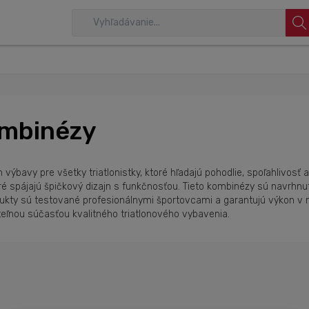
ombinézy
bavy pre všetky triatlonistky, ktoré hľadajú pohodlie, spoľahlivosť 
ré spájajú špičkový dizajn s funkčnosťou. Tieto kombinézy sú navrhnut
odukty sú testované profesionálnymi športovcami a garantujú výkon
iteľnou súčasťou kvalitného triatlonového vybavenia.