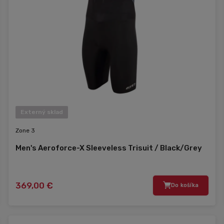
Externý sklad
Zone 3
Men's Aeroforce-X Sleeveless Trisuit / Black/Grey
369,00 €
Do košíka