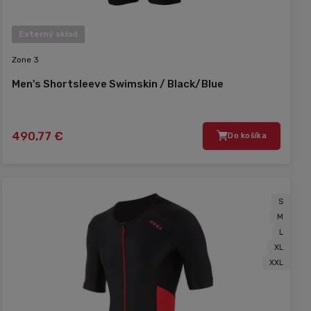
Externý sklad
Zone 3
Men's Shortsleeve Swimskin / Black/Blue
490,77 €
Do košíka
S
M
L
XL
XXL