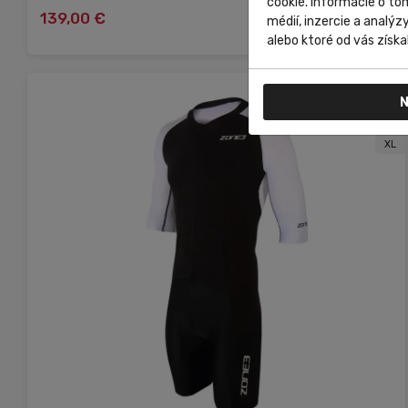
cookie. Informácie o to
139,00 €
Do košíka
médií, inzercie a analýz
alebo ktoré od vás získal
N
S
L
XL