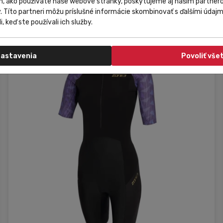
m, ako používate naše webové stránky, poskytujeme aj našim partnero
29,52 €
Do košíka
y. Títo partneri môžu príslušné informácie skombinovať s ďalšími údajmi
i, keď ste používali ich služby.
astavenia
Povoliť vše
XL