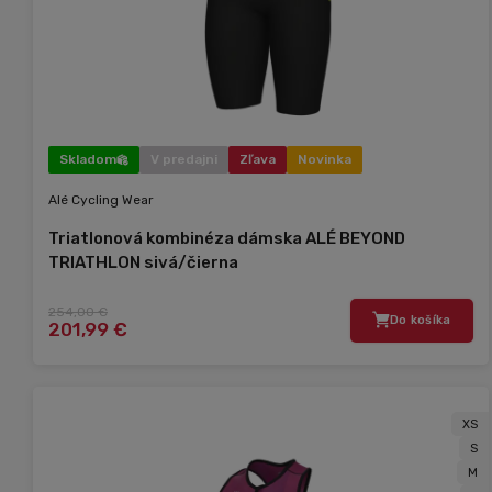
Skladom
V predajni
Zľava
Novinka
Alé Cycling Wear
Triatlonová kombinéza dámska ALÉ BEYOND
TRIATHLON sivá/čierna
254,00 €
Do košíka
201,99 €
XS
S
M