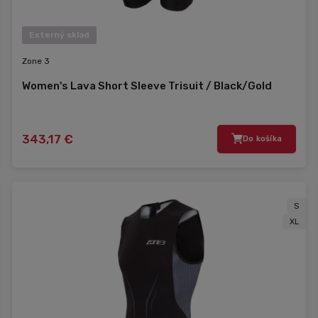
Externý sklad
Zone 3
Women's Lava Short Sleeve Trisuit / Black/Gold
343,17 €
Do košíka
S
XL