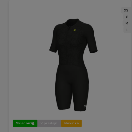
XS
S
M
L
Skladom
V predajni
Novinka