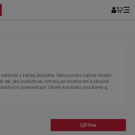
a odolnosť v každej disciplíne. Naša ponuka zahŕňa modely
é tak, aby poskytovali ochranu pri bicyklovaní a zároveň
 v náročných podmienkach. Okrem kombinéz ponúkame aj
Filter