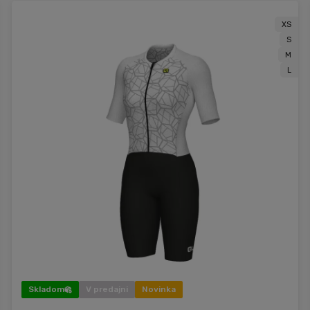
XS
S
M
L
Skladom
V predajni
Novinka