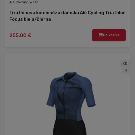
Alé Cycling Wear
Triatlonová kombinéza dámska Alé Cycling Triathlon
Focus biela/čierna
255,00 €
Do košíka
XS
S