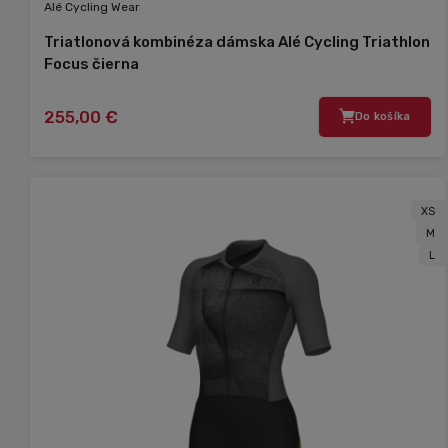
Alé Cycling Wear
Triatlonová kombinéza dámska Alé Cycling Triathlon
Focus čierna
255,00 €
Do košíka
XS
M
L