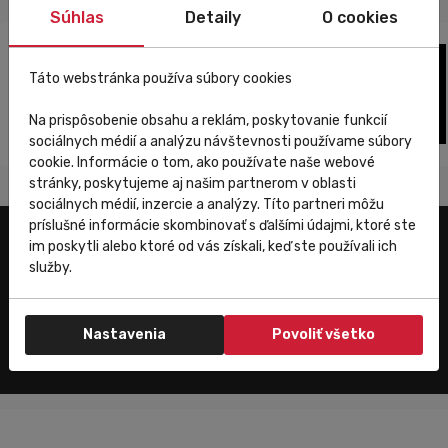
Súhlas
Detaily
O cookies
Táto webstránka používa súbory cookies
Na prispôsobenie obsahu a reklám, poskytovanie funkcií
sociálnych médií a analýzu návštevnosti používame súbory
cookie. Informácie o tom, ako používate naše webové
stránky, poskytujeme aj našim partnerom v oblasti
sociálnych médií, inzercie a analýzy. Títo partneri môžu
príslušné informácie skombinovať s ďalšími údajmi, ktoré ste
im poskytli alebo ktoré od vás získali, keď ste používali ich
Užitočné odkazy
služby.
E-shop
Trenujeme
Nastavenia
Povoliť všetko
Zákaznícky servis