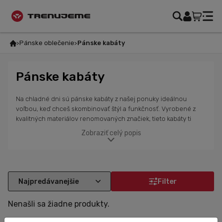
Pánske oblečenie
Pánske kabáty
Pánske kabáty
Na chladné dni sú pánske kabáty z našej ponuky ideálnou
voľbou, keď chceš skombinovať štýl a funkčnosť. Vyrobené z
kvalitných materiálov renomovaných značiek, tieto kabáty ti
zaistia dlhú životnosť a odolnosť. Poskytujú vynikajúcu ochranu
Zobraziť celý popis
pred chladom, vetrom a vlhkosťou, pričom stále pôsobia
moderným a trendy dojmom. Vďaka dlhšiemu strihu sú skvelé
nielen do mestského prostredia, ale aj na rôzne outdoorové
aktivity. Pánske kabáty sú navrhnuté tak, aby vyhovovali
potrebám moderného muža, ktorý hľadá praktický a štýlový
Filter
kúsok do svojho šatníka. Rôzne farby a strihy ti umožnia vybrať
kabát, ktorý najlepšie vyjadruje tvoj osobný štýl.
Nenašli sa žiadne produkty.