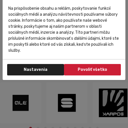
Isaac Cycle
Na prispôsobenie obsahu a reklám, poskytovanie funkcií
sociálnych médií a analýzu návštevnosti používame súbory
Rámová sada ISAAC Torus Moss Green S
cookie. Informácie o tom, ako používate naše webové
stránky, poskytujeme aj našim partnerom v oblasti
sociálnych médií, inzercie a analýzy. Títo partneri môžu
1 799,00 €
Do košíka
príslušné informácie skombinovať s ďalšími údajmi, ktoré ste
im poskytli alebo ktoré od vás získali, keď ste používali ich
služby.
Nastavenia
Povoliť všetko