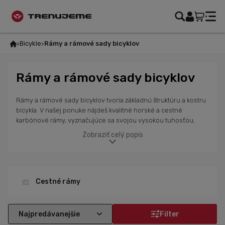
Bicykle
Rámy a rámové sady bicyklov
Rámy a rámové sady bicyklov
Rámy a rámové sady bicyklov tvoria základnú štruktúru a kostru
bicykla. V našej ponuke nájdeš kvalitné horské a cestné
karbónové rámy, vyznačujúce sa svojou vysokou tuhosťou,
odolnosťou a zároveň nízkou hmotnosťou od renomovaných
Zobraziť celý popis
značiek Marin, Cipolliny, Pinarello a Isaac, ktoré sú považované
za synonymá pre kvalitu a výkonnosť vo svete cyklistiky. Zvoľ si
špičkový karbónový rám spolu s komponentami Shimano a
Sram. Vieme ti vyskladať bicykel podľa tvojich požiadaviek a
dodať podľa aktuálnej dostupnosti komponentov.
Cestné rámy
Filter