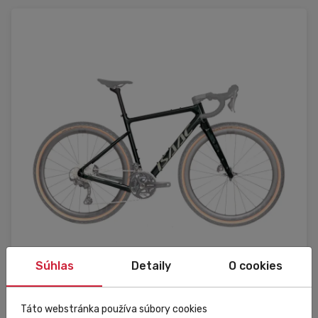
Súhlas
Detaily
O cookies
Externý sklad
Táto webstránka používa súbory cookies