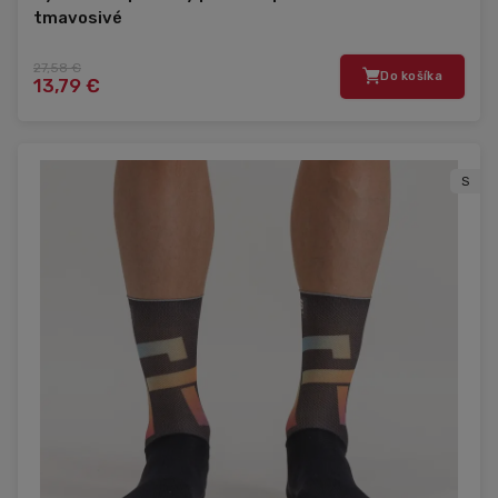
tmavosivé
27,58 €
Do košíka
13,79 €
S