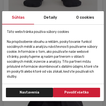
Súhlas
Detaily
O cookies
Skladom
V predajni
Zľava
Výpredaj
Táto webstránka používa súbory cookies
Sportful
Cyklistické ponožky Sportful Peter Sagan Line
Na prispôsobenie obsahu a reklám, poskytovanie funkcií
čierne
sociálnych médií a analýzu návštevnosti používame súbory
cookie. Informácie o tom, ako používate naše webové
stránky, poskytujeme aj našim partnerom v oblasti
30,00 €
Do košíka
18,00 €
sociálnych médií, inzercie a analýzy. Títo partneri môžu
príslušné informácie skombinovať s ďalšími údajmi, ktoré ste
im poskytli alebo ktoré od vás získali, keď ste používali ich
služby.
Uni
Nastavenia
Povoliť všetko