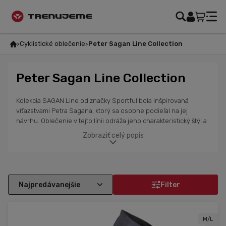
Cyklistické oblečenie
Peter Sagan Line Collection
Peter Sagan Line Collection
Kolekcia SAGAN Line od značky Sportful bola inšpirovaná
víťazstvami Petra Sagana, ktorý sa osobne podieľal na jej
návrhu. Oblečenie v tejto línii odráža jeho charakteristický štýl a
športového ducha. V ponuke nájdeš kvalitné cyklistické
Zobraziť celý popis
kombinézy, dresy, nohavice, športové tričká, ponožky a letné
cyklistické čiapky, ktoré sa vyznačujú moderným dizajnom a
pútavými farbami. Bez ohľadu na to, či ideš pretekať alebo si
užívaš voľný čas, SAGAN Line ti poskytne pohodlie a štýl.
Oblečenie od Sportful je ideálne pre cyklistov všetkých úrovní a
Filter
je skvelou voľbou pre tých, ktorí hľadajú kvalitné vybavenie s
výnimočným dizajnom. Ak si fanúšikom Petra Sagana, tieto
kúsky ťa určite nakopnú a motivujú k lepšiemu výkonu.
M/L