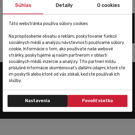
Súhlas
Detaily
O cookies
Táto webstránka používa súbory cookies
Na prispôsobenie obsahu a reklám, poskytovanie funkcií
sociálnych médií a analýzu návštevnosti používame súbory
cookie. Informácie o tom, ako používate naše webové
stránky, poskytujeme aj našim partnerom v oblasti
sociálnych médií, inzercie a analýzy. Títo partneri môžu
príslušné informácie skombinovať s ďalšími údajmi, ktoré ste
im poskytli alebo ktoré od vás získali, keď ste používali ich
Užitočné odkazy
služby.
E-shop
Trenujeme
Nastavenia
Povoliť všetko
Zákaznícky servis