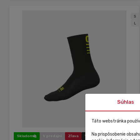
S
L
Súhlas
Táto webstránka použív
Na prispôsobenie obsahu
Skladom
V predajni
Zľava
Výpredaj