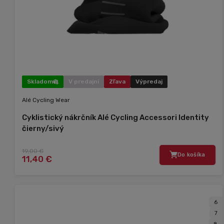
Skladom
V predajni
Zľava
Výpredaj
Alé Cycling Wear
Cyklistický nákrčník Alé Cycling Accessori Identity
čierny/sivý
19,00 €
Do košíka
11,40 €
6
7