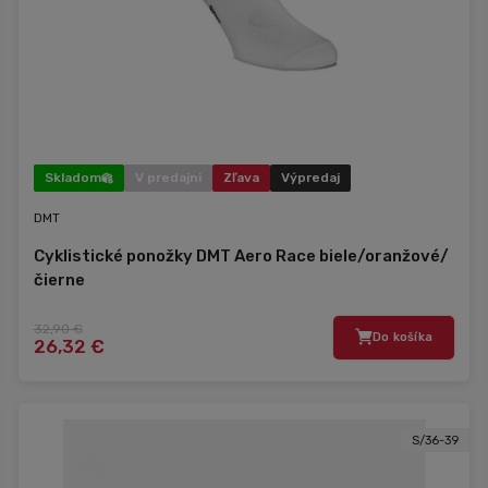
Skladom
V predajni
Zľava
Výpredaj
DMT
Cyklistické ponožky DMT Aero Race biele/oranžové/
čierne
32,90 €
Do košíka
26,32 €
S/36-39