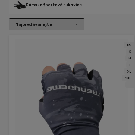
Dámske športové rukavice
XS
S
M
L
XL
2XL
...