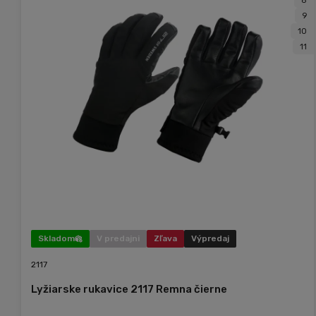
8
9
10
11
Skladom
V predajni
Zľava
Výpredaj
2117
Lyžiarske rukavice 2117 Remna čierne