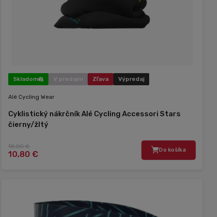
Skladom
V predajni
Zľava
Výpredaj
Alé Cycling Wear
Cyklistický nákrčník Alé Cycling Accessori Stars
čierny/žltý
18,00 €
Do košíka
10,80 €