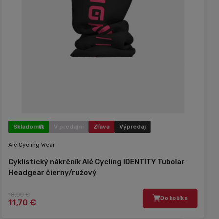
Skladom
V predajni
Zľava
Výpredaj
Alé Cycling Wear
Cyklistický nákrčník Alé Cycling IDENTITY Tubolar
Headgear čierny/ružový
18,00 €
Do košíka
11,70 €