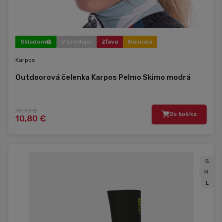
Skladom
V predajni
Zľava
Novinka
Karpos
Outdoorová čelenka Karpos Pelmo Skimo modrá
18,00 €
Do košíka
10,80 €
S
M
L