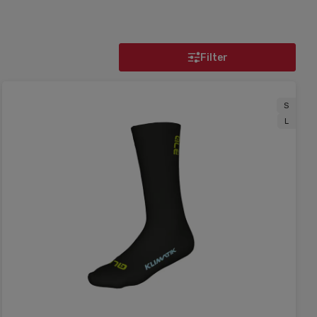
Filter
S
L