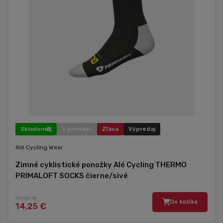
Skladom
V predajni
Zľava
Výpredaj
Alé Cycling Wear
Zimné cyklistické ponožky Alé Cycling THERMO
PRIMALOFT SOCKS čierne/sivé
19,00 €
Do košíka
14,25 €