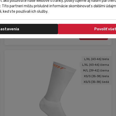
m, ako používate naše webové stránky, poskytujeme aj našim partnero
y. Títo partneri môžu príslušné informácie skombinovať s ďalšími údajmi
Alé Cycling Wear
i, keď ste používali ich služby.
Zimné cyklistické rukavice Alé Cycling Accessori
Spirale Plus čierne
astavenia
Povoliť vše
34,85 €
Do košíka
26,14 €
L/XL (43-46) biela
L/XL (43-46) čierna
M/L (39-42) čierna
XS/S (35-38) biela
XS/S (35-38) šedá