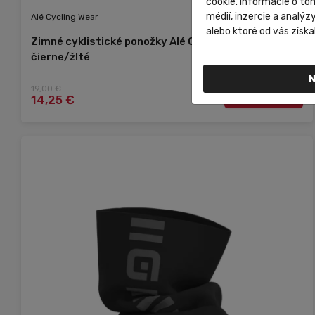
cookie. Informácie o to
médií, inzercie a analýz
Alé Cycling Wear
alebo ktoré od vás získal
Zimné cyklistické ponožky Alé Cycling STRADA 2.0
čierne/žlté
N
19,00 €
Do košíka
14,25 €