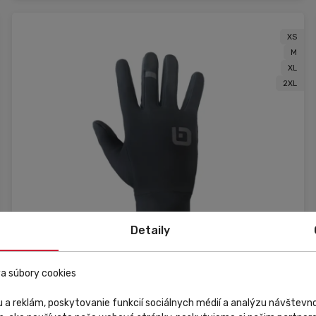
XS
M
XL
2XL
Detaily
a súbory cookies
 a reklám, poskytovanie funkcií sociálnych médií a analýzu návštev
Skladom
V predajni
Zľava
Výpredaj