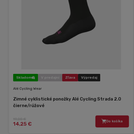
Skladom
V predajni
Zľava
Výpredaj
Alé Cycling Wear
Zimné cyklistické ponožky Alé Cycling Strada 2.0
čierne/rúžové
19,00 €
Do košíka
14,25 €