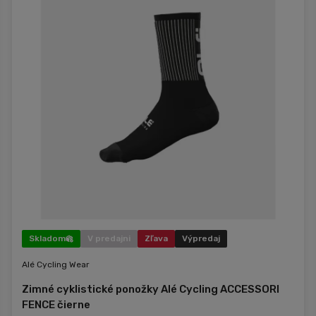
Skladom
V predajni
Zľava
Výpredaj
Alé Cycling Wear
Zimné cyklistické ponožky Alé Cycling ACCESSORI
FENCE čierne