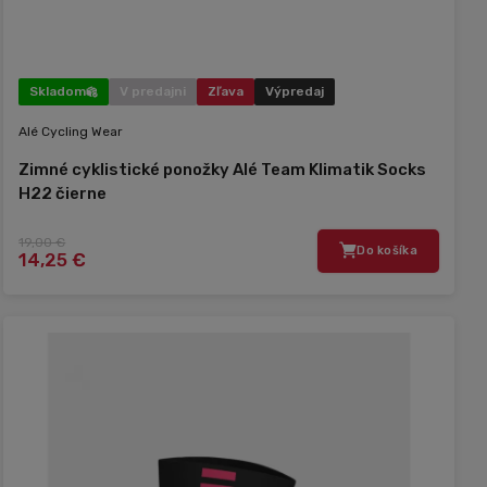
Skladom
V predajni
Zľava
Výpredaj
Alé Cycling Wear
Zimné cyklistické ponožky Alé Team Klimatik Socks
H22 čierne
19,00 €
Do košíka
14,25 €