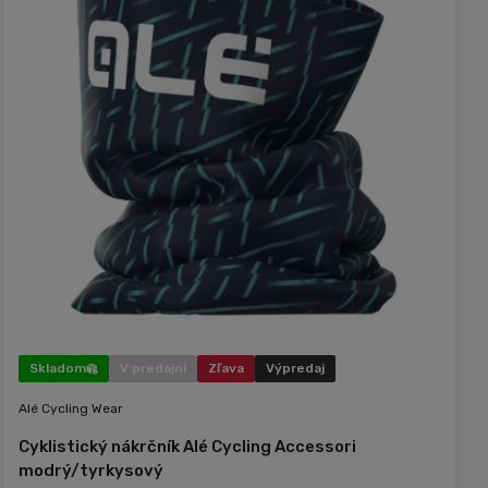
Skladom
V predajni
Zľava
Výpredaj
Alé Cycling Wear
Cyklistický nákrčník Alé Cycling Accessori
modrý/tyrkysový