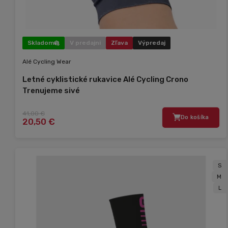
Skladom
V predajni
Zľava
Výpredaj
Alé Cycling Wear
Letné cyklistické rukavice Alé Cycling Crono
Trenujeme sivé
41,00 €
Do košíka
20,50 €
S
M
L