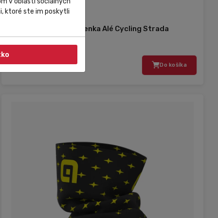
m v oblasti sociálnych
, ktoré ste im poskytli
Alé Cycling Wear
Zimná cyklistická čelenka Alé Cycling Strada
čierna/tyrkysová
tko
14,35 €
Do košíka