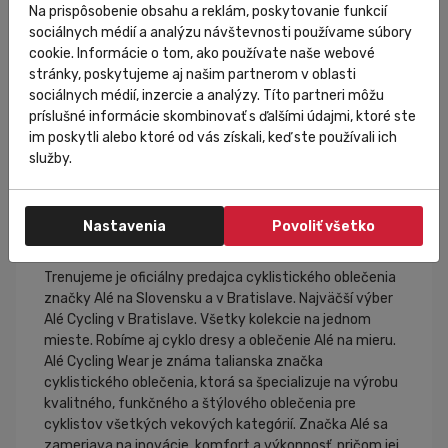
Na prispôsobenie obsahu a reklám, poskytovanie funkcií
sociálnych médií a analýzu návštevnosti používame súbory
cookie. Informácie o tom, ako používate naše webové
stránky, poskytujeme aj našim partnerom v oblasti
sociálnych médií, inzercie a analýzy. Títo partneri môžu
príslušné informácie skombinovať s ďalšími údajmi, ktoré ste
im poskytli alebo ktoré od vás získali, keď ste používali ich
služby.
Nastavenia
Povoliť všetko
Alé Cycling Wear
Trenujeme je oficiálny predajca cyklistického oblečenia
značky Alé na Slovensku a v Bratislave. Najväčší výber
Alé Cycling v Bratislave. Všetky kolekcie na jednom
mieste. Robíme aj cyklo dresy a oblečenie Alé na mieru.
Alé Cycling Wear je známa talianska značka
cyklistického oblečenia, ktorá sa špecializuje na výrobu
kvalitného, funkčného a štýlového oblečenia pre
cyklistov všetkých vekových kategórií. Značka Alé sa
zameriava na inovácie, komfort a výkonnosť, pričom jej