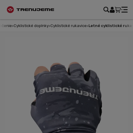
ečenie
Cyklistické doplnky
Cyklistické rukavice
Letné cyklistické rukav