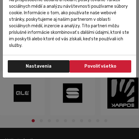
Merino - set tričko a nohavice sivá
sociálnych médií a analýzu návštevnosti používame súbory
cookie. Informácie o tom, ako používate naše webové
stránky, poskytujeme aj našim partnerom v oblasti
105,00 €
Do košíka
52,50 €
sociálnych médií, inzercie a analýzy. Títo partneri môžu
príslušné informácie skombinovať s ďalšími údajmi, ktoré ste
im poskytli alebo ktoré od vás získali, keď ste používali ich
služby.
Nastavenia
Povoliť všetko