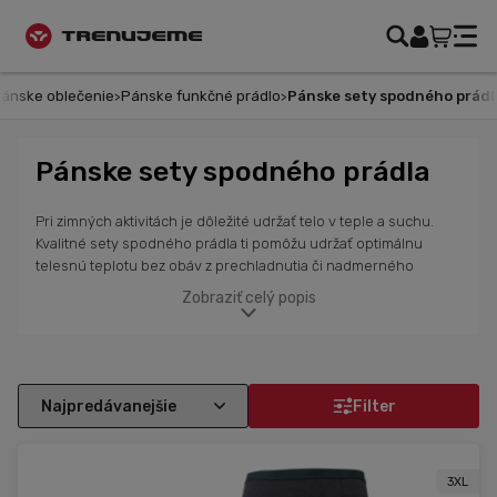
ánske oblečenie
Pánske funkčné prádlo
Pánske sety spodného prádl
Pánske sety spodného prádla
Pri zimných aktivitách je dôležité udržať telo v teple a suchu.
Kvalitné sety spodného prádla ti pomôžu udržať optimálnu
telesnú teplotu bez obáv z prechladnutia či nadmerného
potenia. Vďaka funkčným materiálom efektívne odvádzajú
Zobraziť celý popis
vlhkosť a poskytujú príjemný pocit sucha aj pri intenzívnom
pohybe. Elastické strihy zabezpečujú maximálnu voľnosť
pohybu, čo oceníš pri outdoorových športoch, turistike aj
bežnom nosení v chladných dňoch. Sety pozostávajú z vrchnej
časti a nohavíc a sú ideálne na vrstvenie, aby si bol pripravený
Filter
na každú zimnú výzvu.
3XL