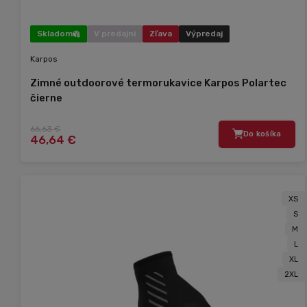
Skladom
V predajni
Zľava
Výpredaj
Karpos
Zimné outdoorové termorukavice Karpos Polartec
čierne
66,63 €
Do košíka
46,64 €
XS
S
M
L
XL
2XL