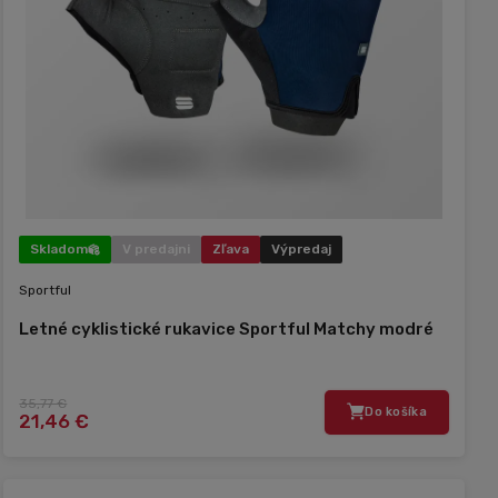
Skladom
V predajni
Zľava
Výpredaj
Sportful
Letné cyklistické rukavice Sportful Matchy modré
35,77 €
Do košíka
21,46 €