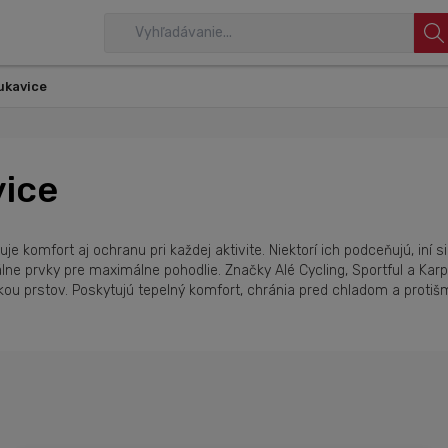
ukavice
vice
 komfort aj ochranu pri každej aktivite. Niektorí ich podceňujú, iní s
álne prvky pre maximálne pohodlie. Značky Alé Cycling, Sportful a Ka
kou prstov. Poskytujú tepelný komfort, chránia pred chladom a protišm