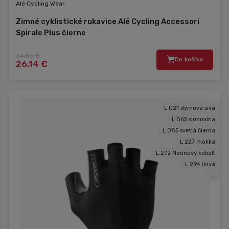
Alé Cycling Wear
Zimné cyklistické rukavice Alé Cycling Accessori
Spirale Plus čierne
34,85 €
Do košíka
26,14 €
L 021 dymová sivá
L 065 slonovina
L 085 svetlá čierna
L 227 mokka
L 272 Neónový kobalt
L 294 ílová
...