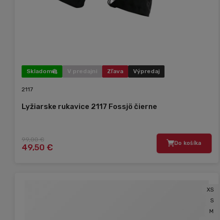
Skladom
V predajni
Zľava
Výpredaj
2117
Lyžiarske rukavice 2117 Fossjö čierne
99,00 €
Do košíka
49,50 €
XS
S
M