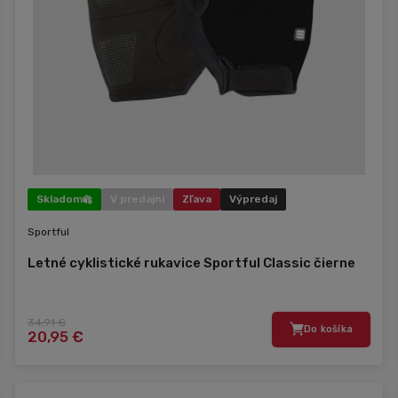
Skladom
V predajni
Zľava
Výpredaj
Sportful
Letné cyklistické rukavice Sportful Classic čierne
34,91 €
Do košíka
20,95 €