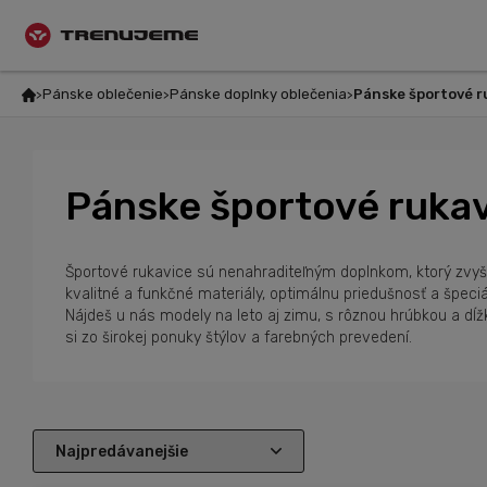
Pánske oblečenie
Pánske doplnky oblečenia
Pánske športové r
Pánske športové ruka
Športové rukavice sú nenahraditeľným doplnkom, ktorý zvyšuje
kvalitné a funkčné materiály, optimálnu priedušnosť a špeci
Nájdeš u nás modely na leto aj zimu, s rôznou hrúbkou a dĺž
si zo širokej ponuky štýlov a farebných prevedení.