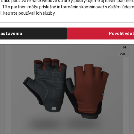
m, ako používate naše webové stránky, poskytujeme aj našim partnero
49,00 €
Do košíka
y. Títo partneri môžu príslušné informácie skombinovať s ďalšími údajmi
37,73 €
od
i, keď ste používali ich služby.
astavenia
Povoliť vše
XS
S
M
2XL