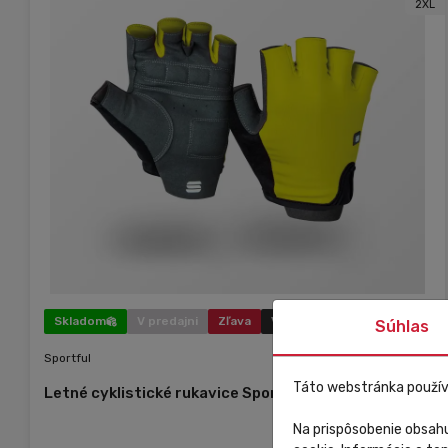
2XL
Skladom
V predajni
Zľava
Výpredaj
Súhlas
Sportful
Táto webstránka použív
Letné cyklistické rukavice Sportful Matchy žlté
Na prispôsobenie obsahu