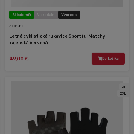
Skladom
V predajni
Výpredaj
Sportful
Letné cyklistické rukavice Sportful Matchy
kajenská červená
49,00 €
Do košíka
XL
2XL