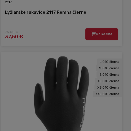
2117
Lyžiarske rukavice 2117 Remna čierne
75,00 €
Do košíka
37,50 €
L 010 čierna
M 010 čierna
S 010 čierna
XL 010 čierna
XS 010 čierna
XXL 010 čierna