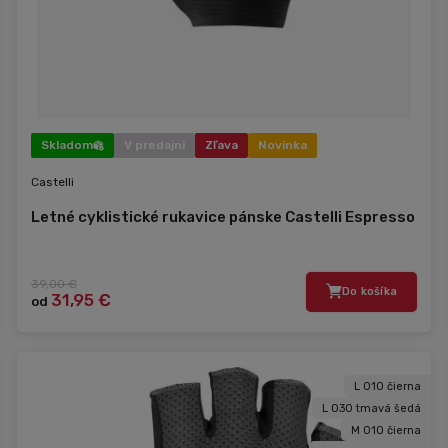
Skladom
V predajni
Zľava
Novinka
Castelli
Letné cyklistické rukavice pánske Castelli Espresso
39,00 €
Do košíka
31,95 €
od
L 010 čierna
L 030 tmavá šedá
M 010 čierna