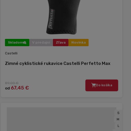
Skladom
V predajni
Zľava
Novinka
Castelli
Zimné cyklistické rukavice Castelli Perfetto Max
89,00 €
Do košíka
67,45 €
od
S
M
L