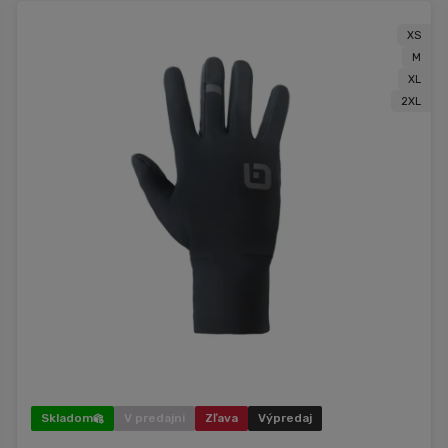
XS
M
XL
2XL
Skladom
V predajni
Zľava
Výpredaj