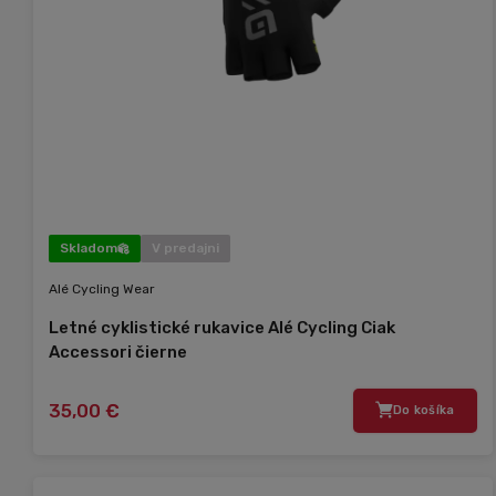
Skladom
V predajni
Alé Cycling Wear
Letné cyklistické rukavice Alé Cycling Ciak
Accessori čierne
35,00 €
Do košíka