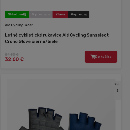
Skladom
V predajni
Zľava
Výpredaj
Alé Cycling Wear
Letné cyklistické rukavice Alé Cycling Sunselect
Crono Glove čierne/biele
54,33 €
Do košíka
32,60 €
XS
S
L