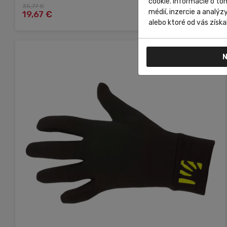
cookie. Informácie o to
35,77 €
Do košíka
médií, inzercie a analýz
19,67 €
alebo ktoré od vás získal
N
M
2XL