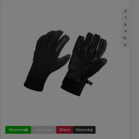
6
7
8
9
10
11
Skladom
V predajni
Zľava
Výpredaj