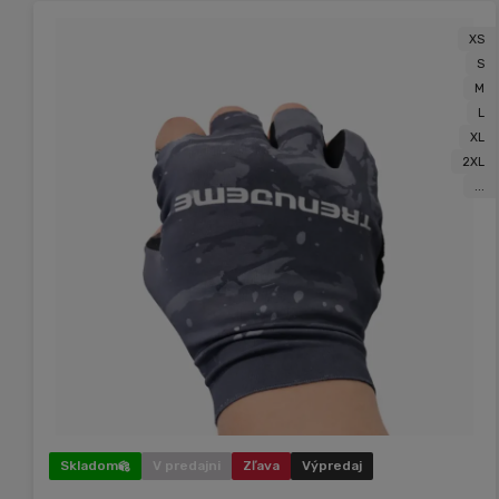
XS
S
M
L
XL
2XL
...
Skladom
V predajni
Zľava
Výpredaj