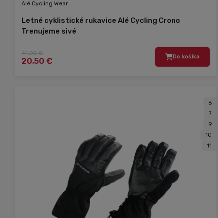
Alé Cycling Wear
Letné cyklistické rukavice Alé Cycling Crono
Trenujeme sivé
41,00 €
Do košíka
20,50 €
6
7
9
10
11