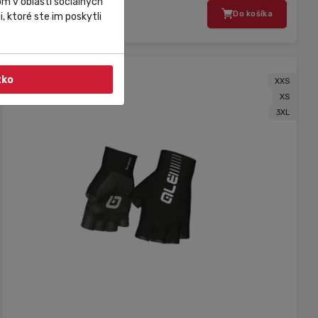
m v oblasti sociálnych
39,90 €
Do košíka
, ktoré ste im poskytli
tko
XXS
XS
3XL