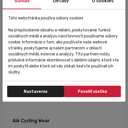
Súhlas
Detaily
O cookies
Táto webstránka používa súbory cookies
Špecifikácia
Na prispôsobenie obsahu a reklám, poskytovanie funkcií
sociálnych médií a analýzu návštevnosti používame súbory
cookie. Informácie o tom, ako používate naše webové
stránky, poskytujeme aj našim partnerom v oblasti
Veľkostná tabuľka
sociálnych médií, inzercie a analýzy. Títo partneri môžu
príslušné informácie skombinovať s ďalšími údajmi, ktoré ste
im poskytli alebo ktoré od vás získali, keď ste používali ich
služby.
Nastavenia
Povoliť všetko
Alé Cycling Wear