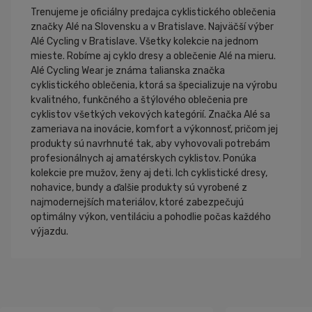
Trenujeme je oficiálny predajca cyklistického oblečenia
značky Alé na Slovensku a v Bratislave. Najväčší výber
Alé Cycling v Bratislave. Všetky kolekcie na jednom
mieste. Robíme aj cyklo dresy a oblečenie Alé na mieru.
Alé Cycling Wear je známa talianska značka
cyklistického oblečenia, ktorá sa špecializuje na výrobu
kvalitného, funkčného a štýlového oblečenia pre
cyklistov všetkých vekových kategórií. Značka Alé sa
zameriava na inovácie, komfort a výkonnosť, pričom jej
produkty sú navrhnuté tak, aby vyhovovali potrebám
profesionálnych aj amatérskych cyklistov. Ponúka
kolekcie pre mužov, ženy aj deti. Ich cyklistické dresy,
nohavice, bundy a ďalšie produkty sú vyrobené z
najmodernejších materiálov, ktoré zabezpečujú
optimálny výkon, ventiláciu a pohodlie počas každého
výjazdu.