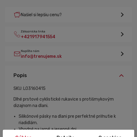
Našiel si lepšiu cenu?
Zákaznícka linka
+421917941554
Napíšte nám
info@trenujeme.sk
Popis
SKU: L03160415
Dlhé prstové cyklistické rukavice s protišmykovým
dizajnom na dlani.
Silikónové pásky na dlani pre perfektné priľnutie k
riadidlám.
Vhodné na jarné a jesenné dni.
Ušité z priedušnej látky Superroubaix 245 gr.