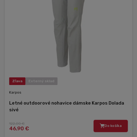
Zľava
Externý sklad
Karpos
Letné outdoorové nohavice dámske Karpos Dolada
sivé
122,00 €
Do košíka
46,90 €