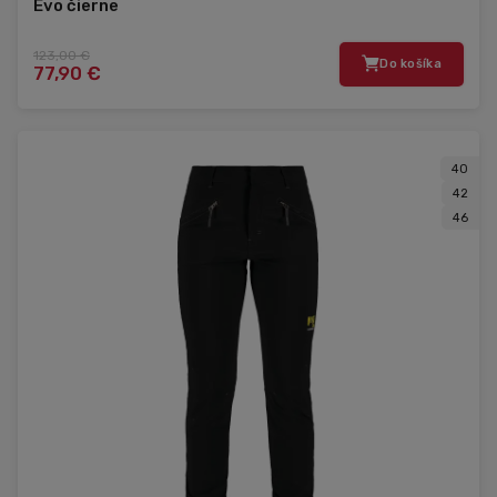
Evo čierne
123,00 €
Do košíka
77,90 €
40
42
46