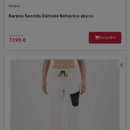
Karpos
Karpos Seceda Dámske Nohavice abyss
130,00 €
Do košíka
77,90 €
S