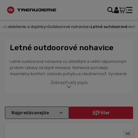
oblečenie a doplnky
Outdoorové nohavice
Letné outdoorové nohavic
Letné outdoorové nohavice
Letné outdoorové nohavice sú dôležitým a veľmi nápomocným
prvkom výbavy na teplé mesiace. Nohavice ponúkajú
maximálny komfort, slobodu pohybu a všestrannosť. Vyrobené
z ľahkého nylonu, ktorý je priedušný a chráni pred vetrom a
Zobraziť celý popis
vlhkosťou, sú ideálne pre rôzne podmienky, či už na dlhých
túrach alebo pri bežnom pohybe v prírode. Nohavice značky
Karpos navrhnuté na športové aj voĺnočasové letné aktivity
poskytujú pohodlie a ochranu bez zbytočného prehrievania. V
ponuke nájdeš pánske a dámske modely vyrobené z kvalitných
Filter
materiálov v rôznych strihoch a farbách, vhodné na turistiku
alebo každodenné nosenie.
XS