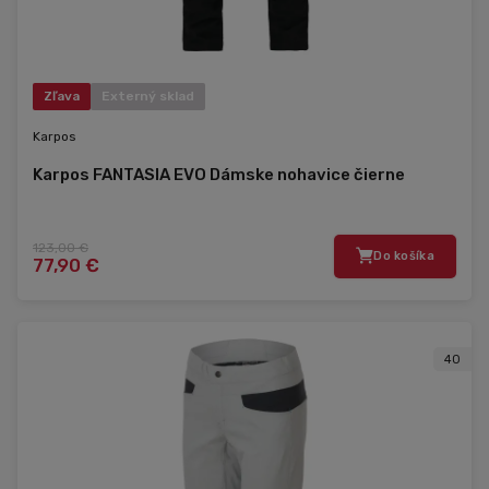
Zľava
Externý sklad
Karpos
Karpos FANTASIA EVO Dámske nohavice čierne
123,00 €
Do košíka
77,90 €
40