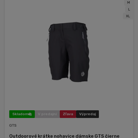
M
L
XL
Skladom
V predajni
Zľava
Výpredaj
GTS
Outdoorové krátke nohavice dámske GTS čierne