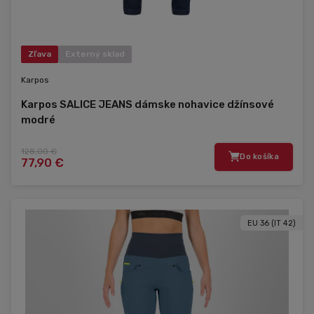
Zľava
Externý sklad
Karpos
Karpos SALICE JEANS dámske nohavice džínsové
modré
128,00 €
Do košíka
77,90 €
EU 36 (IT 42)