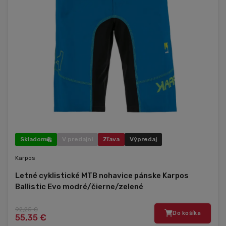
Skladom
V predajni
Zľava
Výpredaj
Karpos
Letné cyklistické MTB nohavice pánske Karpos
Ballistic Evo modré/čierne/zelené
92,25 €
Do košíka
55,35 €