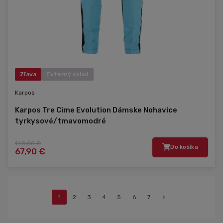
Zľava
Externý sklad
Karpos
Karpos Tre Cime Evolution Dámske Nohavice
tyrkysové/tmavomodré
148,00 €
Do košíka
67,90 €
1
2
3
4
5
6
7
›