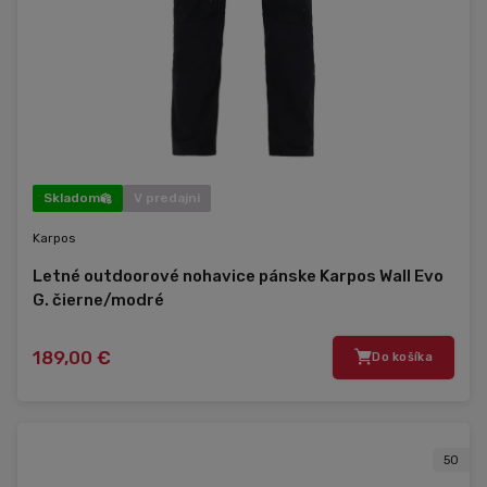
Skladom
V predajni
Karpos
Letné outdoorové nohavice pánske Karpos Wall Evo
G. čierne/modré
189,00 €
Do košíka
50