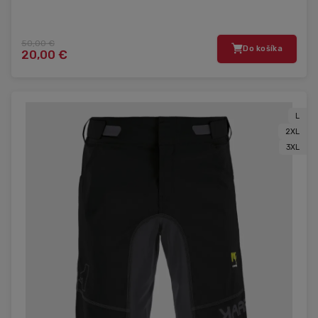
50,00 €
Do košíka
20,00 €
L
2XL
3XL