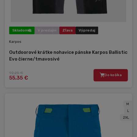
Skladom
V predajni
Zľava
Výpredaj
Karpos
Outdoorové krátke nohavice pánske Karpos Ballistic
Evo čierne/tmavosivé
92,25 €
Do košíka
55,35 €
M
L
2XL