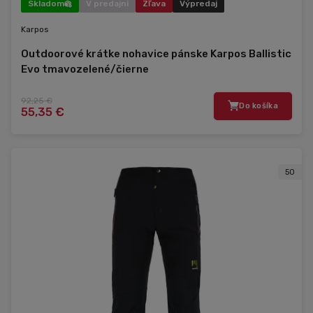
Skladom
V predajni
Zľava
Výpredaj
Karpos
Outdoorové krátke nohavice pánske Karpos Ballistic
Evo tmavozelené/čierne
92,25 €
Do košíka
55,35 €
50