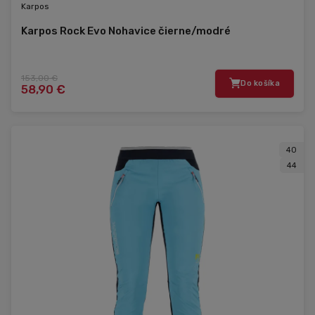
Karpos
Karpos Rock Evo Nohavice čierne/modré
153,00 €
Do košíka
58,90 €
40
44