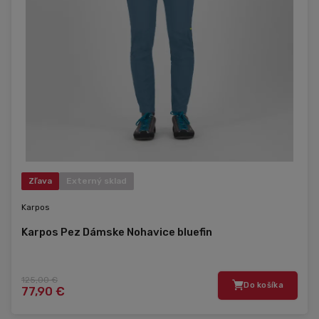
Zľava
Externý sklad
Karpos
Karpos Pez Dámske Nohavice bluefin
125,00 €
Do košíka
77,90 €