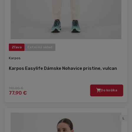
Zľava
Externý sklad
Karpos
Karpos Easylife Dámske Nohavice pristine, vulcan
110,00 €
Do košíka
77,90 €
L