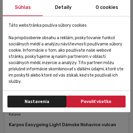
L
Súhlas
Detaily
O cookies
Táto webstránka používa súbory cookies
Na prispôsobenie obsahu a reklám, poskytovanie funkcií
sociálnych médií a analýzu návštevnosti používame súbory
cookie. Informácie o tom, ako používate naše webové
stránky, poskytujeme aj našim partnerom v oblasti
sociálnych médií, inzercie a analýzy. Títo partneri môžu
príslušné informácie skombinovať s ďalšími údajmi, ktoré ste
im poskytli alebo ktoré od vás získali, keď ste používali ich
služby.
Nastavenia
Povoliť všetko
Zľava
Externý sklad
Karpos
Karpos Easygoing Light Dámske Nohavice vulcan