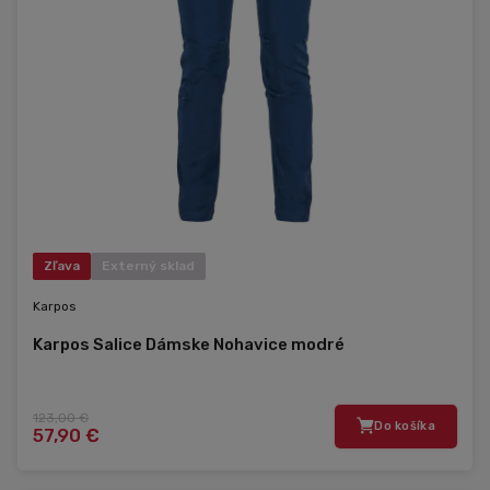
Zľava
Externý sklad
Karpos
Karpos Salice Dámske Nohavice modré
123,00 €
Do košíka
57,90 €