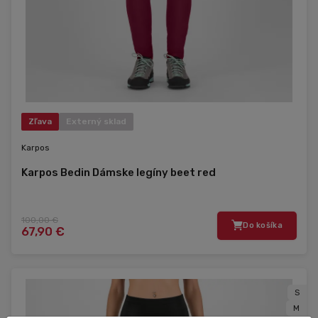
Zľava
Externý sklad
Karpos
Karpos Bedin Dámske legíny beet red
100,00 €
Do košíka
67,90 €
S
M