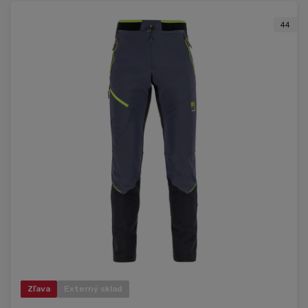
44
Zľava
Externý sklad