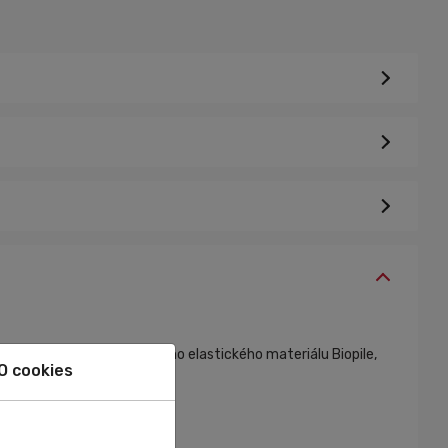
Sú vyhotovené z funkčného elastického materiálu Biopile,
O cookies