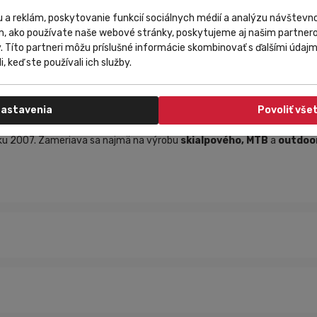
 a reklám, poskytovanie funkcií sociálnych médií a analýzu návštev
ebezpečné mikroplastové častice. Tieto častice zaťažujú rieky, jazerá, 
m, ako používate naše webové stránky, poskytujeme aj našim partnero
ciou: vnútorná strana tkaniny, ktorá zvyčajne púšťa mikročastice niej
y. Títo partneri môžu príslušné informácie skombinovať s ďalšími údajmi
 ktoré sa pri praní bežne vymývajú ako drobné mikročastice sa v akomko
i, keď ste používali ich služby.
ého polyesteru.
astavenia
Povoliť vše
oku 2007. Zameriava sa najmä na výrobu
skialpového,
MTB
a
outdoor