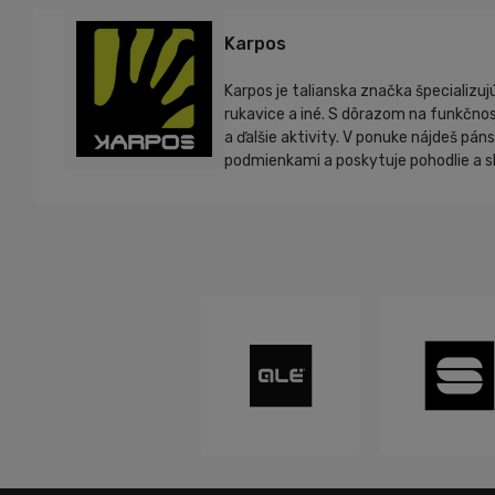
Karpos
Karpos je talianska značka špecializu
rukavice a iné. S dôrazom na funkčnosť
a ďalšie aktivity. V ponuke nájdeš pá
podmienkami a poskytuje pohodlie a sl