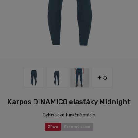
+ 5
Karpos DINAMICO elasťáky Midnight
Cyklistické funkčné prádlo
Zľava
Externý sklad