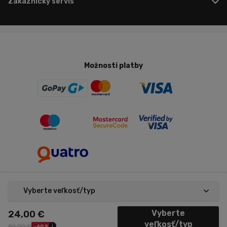
Zákaznícky servis
Možnosti platby
Vyberte veľkosť/typ
Nastavenie cookies
Copyright © 2026 Trenujeme.sk
Vyberte
24,00 €
Made by Midasto
veľkosť/typ
60,00 €
i
-60 %