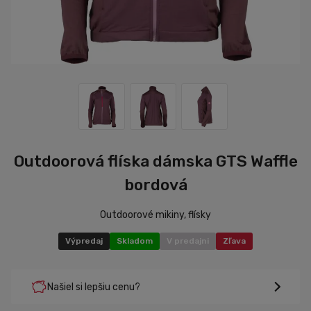
Outdoorová flíska dámska GTS Waffle
bordová
Outdoorové mikiny, flísky
Výpredaj
Skladom
V predajni
Zľava
Našiel si lepšiu cenu?