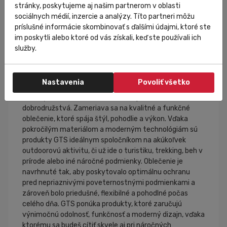
stránky, poskytujeme aj našim partnerom v oblasti
sociálnych médií, inzercie a analýzy. Títo partneri môžu
príslušné informácie skombinovať s ďalšími údajmi, ktoré ste
im poskytli alebo ktoré od vás získali, keď ste používali ich
služby.
GTS
GTS je značka, ktorá prináša inováciu do sveta
Nastavenia
Povoliť všetko
outdoorového oblečenia, ktoré je navrhnuté pre
aktívnych ľudí, ktorí neustále hľadajú nové
dobrodružstvá. Zameriava sa na kvalitné a funkčné
oblečenie, ktoré spája štýl, pohodlie a výkon. Vďaka
pokročilým materiálom a moderným technológiám sú
produkty GTS ideálnym spoločníkom na akúkoľvek
outdoorovú aktivitu, či už ide o turistiku, trekking, beh v
prírode alebo iné náročné podmienky. Oblečenie je
navrhnuté tak, aby poskytovalo optimálnu ochranu
pred nepriaznivými poveternostnými podmienkami a
zároveň bolo priedušné, flexibilné a pohodlné počas
celého dňa. GTS ponúka produkty, ktoré zaručujú
výnimočnú odolnosť, funkčnosť a moderný dizajn, vďaka
ktorému sa budeš cítiť skvele aj pri náročných