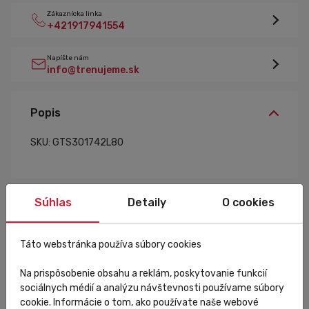
Zákaznícka linka
+421917941554
Napíšte nám
info@trenujeme.sk
Popis
SKU: GTS301742L80
Súhlas
Detaily
O cookies
Špecifikácia
Táto webstránka používa súbory cookies
Na prispôsobenie obsahu a reklám, poskytovanie funkcií
sociálnych médií a analýzu návštevnosti používame súbory
cookie. Informácie o tom, ako používate naše webové