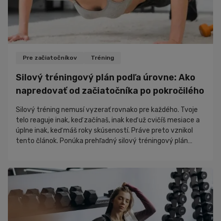
Pre začiatočníkov
Tréning
Silový tréningový plán podľa úrovne: Ako
napredovať od začiatočníka po pokročilého
Silový tréning nemusí vyzerať rovnako pre každého. Tvoje
telo reaguje inak, keď začínaš, inak keď už cvičíš mesiace a
úplne inak, keď máš roky skúseností. Práve preto vznikol
tento článok. Ponúka prehľadný silový tréningový plán
podľa úrovne, ktorý môžeš cvičiť doma, bez vybavenia a s
vlastnou váhou.Nájdeš tu tréningový plán s vlastnou váhou,
plán na cvičenie doma, odporúčania na cviky na doma a
postupy, ako prirodzene napredovať. Cieľom je, aby tvoj
tréning rástol spolu s...