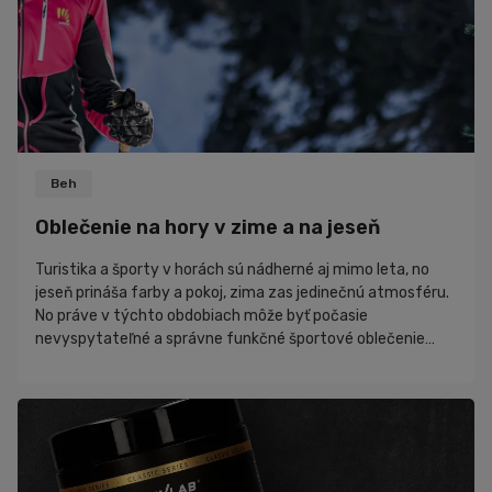
Beh
Oblečenie na hory v zime a na jeseň
Turistika a športy v horách sú nádherné aj mimo leta, no
jeseň prináša farby a pokoj, zima zas jedinečnú atmosféru.
No práve v týchto obdobiach môže byť počasie
nevyspytateľné a správne funkčné športové oblečenie
rozhoduje o tom, či si výlet užiješ, alebo skončíš premočený
a premrznutý. Ako sa obliecť do hôr na jeseň a zimu, ako
vrstviť oblečenie a aké materiály zvoliť, aby si zostal v
suchu, teple a pohodlí. Vrstvenie oblečenia - základ
úspechu v každom počasí