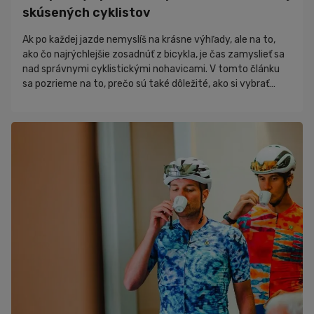
skúsených cyklistov
Ak po každej jazde nemyslíš na krásne výhľady, ale na to,
ako čo najrýchlejšie zosadnúť z bicykla, je čas zamyslieť sa
nad správnymi cyklistickými nohavicami. V tomto článku
sa pozrieme na to, prečo sú také dôležité, ako si vybrať
správny model a na čo sa zamerať pred kúpou. Výber
cyklistických nohavíc sa môže na prvý pohľad zdať
jednoduchý. V sk...