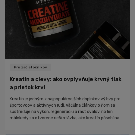
Pre začiatočníkov
Kreatín a cievy: ako ovplyvňuje krvný tlak
a prietok krvi
Kreatín je jedným z najpopulárnejších doplnkov výživy pre
športovcov a aktívnych ľudí. Väčšina článkov o ňom sa
sústreďuje na výkon, regeneráciu a rast svalov, no len
málokedy sa otvorene rieši otázka, ako kreatín pôsobí na
krvný tlak a obehový systém. Niektorí sa obávajú, že
kreatín môže tlak zvyšovať, iní tvrdia, že pomáha aj srdcu a