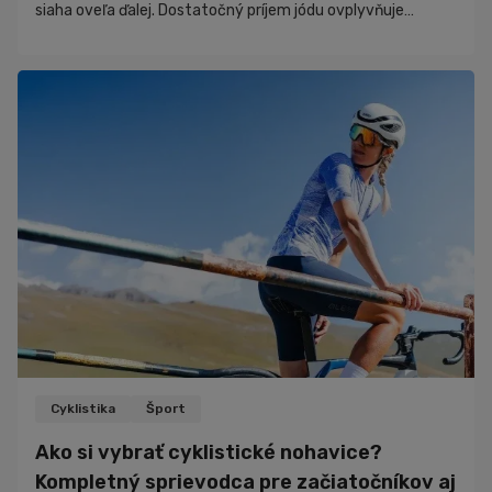
siaha oveľa ďalej. Dostatočný príjem jódu ovplyvňuje
produkciu energie, metabolizmus, regeneráciu, hormonálnu
rovnováhu aj celkovú športovú výkonnosť. Ak organizmus
nemá dostatok tohto stopového prvku, môže sa to prejaviť
únavou, poklesom výdrže či horšou schopnosťou
regenerovať po tréningu. Hoci sa o bielkovinách, kre...
Cyklistika
Šport
Ako si vybrať cyklistické nohavice?
Kompletný sprievodca pre začiatočníkov aj