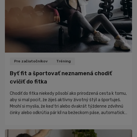
Pre začiatočníkov
Tréning
Byť fit a športovať neznamená chodiť
cvičiť do fitka
Chodiť do fitka niekedy pôsobí ako prirodzená cesta k tomu,
aby si mal pocit, že žiješ aktívny životný štýl a športuješ.
Mnohí si myslia, že keď tri alebo dvakrát týždenne zdvihnú
činky alebo odkrútia pár kíl na bežeckom páse, automaticky
budú fit a žiť aktívny životný štýl. Pravda je však oveľa
jednoduchšia a možno aj trošku nepríjemná. Fitko ti dá
pocit, že niečo robíš, ale väčšina z nás tam strávi hodinu