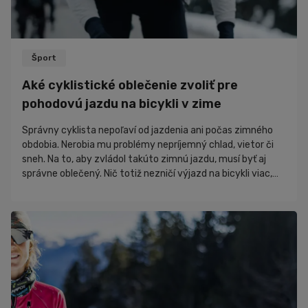
Šport
Aké cyklistické oblečenie zvoliť pre
pohodovú jazdu na bicykli v zime
Správny cyklista nepoľaví od jazdenia ani počas zimného
obdobia. Nerobia mu problémy nepríjemný chlad, vietor či
sneh. Na to, aby zvládol takúto zimnú jazdu, musí byť aj
správne oblečený. Nič totiž nezničí výjazd na bicykli viac,
ako nevhodný odev. Pri výbere cyklistického oblečenia na
zimu, ale nestačia len klasické hrubé ponožky a hocijaká
bunda. Ako sa obliecť na bicykel, aby si bol počas jazdy v
zime maximálne chránený a zároveň zbytočne telo počas
športu neprehrieval?Kto...