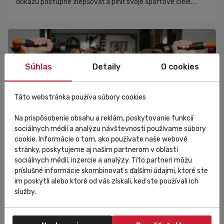
dokážu postupne zlepšovať a plniť svoje športové ciele.
Nemusíte sa však snažiť o titul majstra svetla vo fitness
alebo pripravovať sa na úlohu hrdinu marvelovky.Tréningový
plán by mal vyhovovať tvojim potrebám a časovým
možnostiam. V tomto článku ti ukážeme, ako si zostaviť
tréningový plán, ktorý ti ...
Súhlas
Detaily
O cookies
Táto webstránka používa súbory cookies
Na prispôsobenie obsahu a reklám, poskytovanie funkcií
sociálnych médií a analýzu návštevnosti používame súbory
cookie. Informácie o tom, ako používate naše webové
stránky, poskytujeme aj našim partnerom v oblasti
sociálnych médií, inzercie a analýzy. Títo partneri môžu
príslušné informácie skombinovať s ďalšími údajmi, ktoré ste
im poskytli alebo ktoré od vás získali, keď ste používali ich
Pre začiatočníkov
služby.
Ako na silový tréning v zime, ak robíš
triatlon alebo cyklistiku