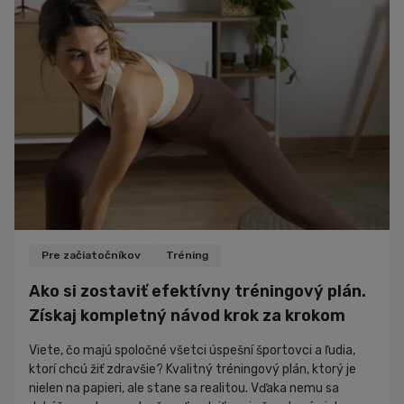
alebo dve a potom celý deň sedí za počítačom alebo v
aute. Ak je cvičenie v...
Pre začiatočníkov
Tréning
Ako si zostaviť efektívny tréningový plán.
Získaj kompletný návod krok za krokom
Viete, čo majú spoločné všetci úspešní športovci a ľudia,
ktorí chcú žiť zdravšie? Kvalitný tréningový plán, ktorý je
nielen na papieri, ale stane sa realitou. Vďaka nemu sa