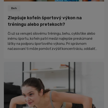
Beh
Zlepšuje kofeín športový výkon na
tréningu alebo pretekoch?
Či už sa venuješ silovému tréningu, behu, cyklistike alebo
inému športu, kofeín patrí medzi najlepšie preskúmané
látky na podporu športového výkonu. Pri správnom
načasovaní ti môže pomôcť zvýšiť koncentráciu, oddialiť
pocit únavy a udržať vyššiu intenzitu cvičenia počas
dlhšieho času. Nie je preto prekvapením, že ho využívajú
rekreační aj profesionálni športovci po celom svete.
Samotný kofeín však nezaručí lepšie výsledky. Najväčší
prínos prináša vtedy, k...