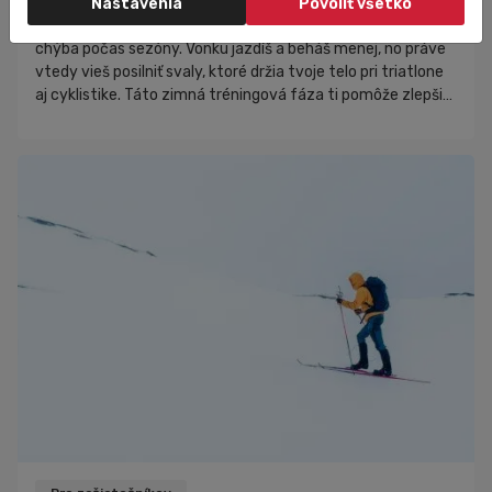
Nastavenia
Povoliť všetko
Zimné obdobie je najlepší čas budovať silový základ, ktorý ti
chýba počas sezóny. Vonku jazdíš a beháš menej, no práve
vtedy vieš posilniť svaly, ktoré držia tvoje telo pri triatlone
aj cyklistike. Táto zimná tréningová fáza ti pomôže zlepšiť
výkon, stabilitu a odolnosť pred jarou. Prečo sa v zime
zamerať na silu Zima je ideálne obdobie, keď môžeš budovať
stabilitu, výbušnosť a silu, ktoré počas sezóny často
prehliadaš.