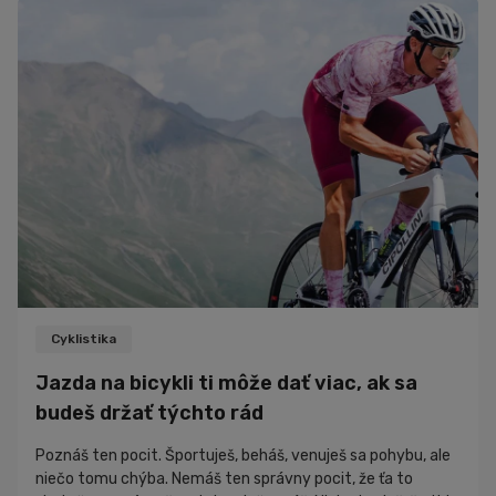
cievam. Kde je teda pravda? Pozrime sa na to, čo hovoria
výskumy, a aké odporúčania platia pre športovcov aj pre...
Cyklistika
Jazda na bicykli ti môže dať viac, ak sa
budeš držať týchto rád
Poznáš ten pocit. Športuješ, beháš, venuješ sa pohybu, ale
niečo tomu chýba. Nemáš ten správny pocit, že ťa to