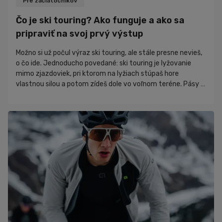
Pre začiatočníkov
Čo je ski touring? Ako funguje a ako sa
pripraviť na svoj prvý výstup
Možno si už počul výraz ski touring, ale stále presne nevieš,
o čo ide. Jednoducho povedané: ski touring je lyžovanie
mimo zjazdoviek, pri ktorom na lyžiach stúpaš hore
vlastnou silou a potom zídeš dole vo voľnom teréne. Pásy ti
umožnia šliapať do kopca bez šmýkania, špeciálne viazanie
ti dá voľnú pätu a na vrchole získaš pocit slobody, ktorý na
zjazdovke nezažiješ. Ak rozmýšľaš, že skúsíš ski touring,
možno máš otázky ako väčšina začiatočníkov: Akú výs...