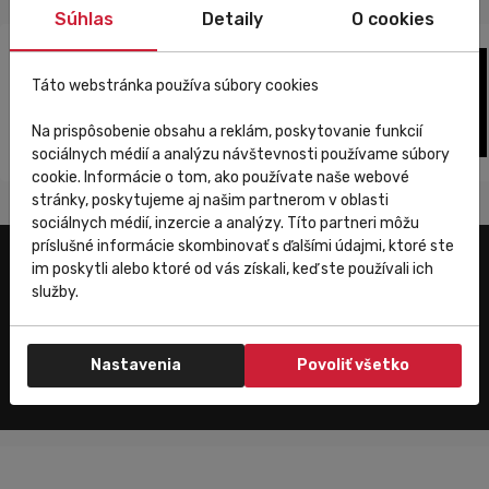
Súhlas
Detaily
O cookies
Táto webstránka používa súbory cookies
Na prispôsobenie obsahu a reklám, poskytovanie funkcií
sociálnych médií a analýzu návštevnosti používame súbory
cookie. Informácie o tom, ako používate naše webové
stránky, poskytujeme aj našim partnerom v oblasti
sociálnych médií, inzercie a analýzy. Títo partneri môžu
príslušné informácie skombinovať s ďalšími údajmi, ktoré ste
im poskytli alebo ktoré od vás získali, keď ste používali ich
Užitočné odkazy
služby.
E-shop
Trenujeme
Nastavenia
Povoliť všetko
Zákaznícky servis