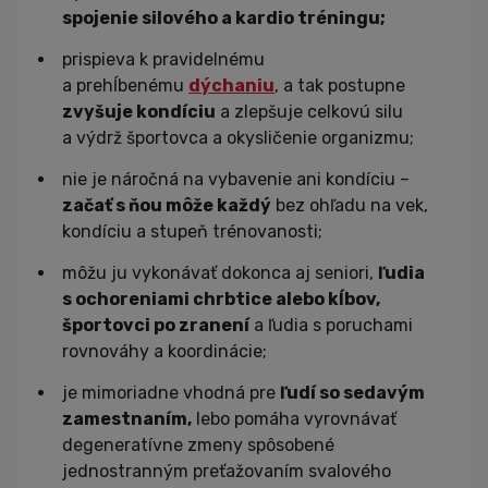
spojenie silového a kardio tréningu;
prispieva k pravidelnému
a prehĺbenému
dýchaniu
, a tak postupne
zvyšuje kondíciu
a zlepšuje celkovú silu
a výdrž športovca a okysličenie organizmu;
nie je náročná na vybavenie ani kondíciu –
začať s ňou môže každý
bez ohľadu na vek,
kondíciu a stupeň trénovanosti;
môžu ju vykonávať dokonca aj seniori,
ľudia
s ochoreniami chrbtice alebo kĺbov,
športovci po zranení
a ľudia s poruchami
rovnováhy a koordinácie;
je mimoriadne vhodná pre
ľudí so sedavým
zamestnaním,
lebo pomáha vyrovnávať
degeneratívne zmeny spôsobené
jednostranným preťažovaním svalového