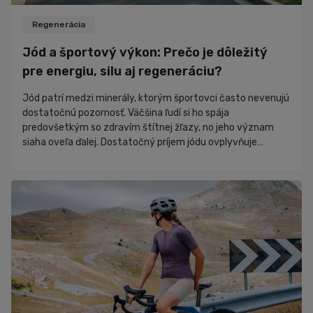
Rozhovory
Regenerácia
Zaujímavosti
Jód a športový výkon: Prečo je dôležitý
Novinky
pre energiu, silu aj regeneráciu?
PR články
Jód patrí medzi minerály, ktorým športovci často nevenujú
Nákupný poradca
dostatočnú pozornosť. Väčšina ľudí si ho spája
predovšetkým so zdravím štítnej žľazy, no jeho význam
siaha oveľa ďalej. Dostatočný príjem jódu ovplyvňuje
produkciu energie, metabolizmus, regeneráciu, hormonálnu
rovnováhu aj celkovú športovú výkonnosť. Ak organizmus
nemá dostatok tohto stopového prvku, môže sa to prejaviť
únavou, poklesom výdrže či horšou schopnosťou
regenerovať po tréningu. Hoci sa o bielkovinách, kre...