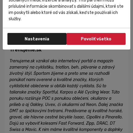
pití alebo fotení sa v prírode) a podľa toho zvoliť
sociálnych médií, inzercie a analýzy. Títo partneri môžu
príslušné informácie skombinovať s ďalšími údajmi, ktoré ste
vhodný a pohodlný materiál.
im poskytli alebo ktoré od vás získali, keď ste používali ich
služby.
Napísal
Nastavenia
Povoliť všetko
Trenujeme.sk
Trenujeme.sk vznikol ako internetový portál a magazín
zameraný na cyklistiku, triatlon, beh, plávanie a zdravý
životný štýl. Športom žijeme a preto sme sa rozhodli
ponúkať nami overené a kvalitné značky, ktorých
cyklistické oblečenie si obľúbi každý cyklista. Sú to
talianske značky Sportful, Karpos a Alé Cycling Wear. Túto
ponuku rozširuje POC s ponukou oblečeni, okuliarov a
prilieb a aj Oakley, Uvex, či okuliarmi od Neon. Ďalej značka
DMT so špičkovými tretrami. Predávame aj kvalitné horské,
gravel, ale hlavne cestné bicykle Isaac, Cipollini a Pinarello.
Dajú sa vybaviť kolesami Fast Forward, Zipp, DRAC, DT
Swiss a Mavic. K nim máme kvalitné komponenty a doplnky