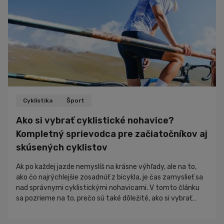
Cyklistika
Šport
Ako si vybrať cyklistické nohavice?
Kompletný sprievodca pre začiatočníkov aj
skúsených cyklistov
Ak po každej jazde nemyslíš na krásne výhľady, ale na to,
ako čo najrýchlejšie zosadnúť z bicykla, je čas zamyslieť sa
nad správnymi cyklistickými nohavicami. V tomto článku
sa pozrieme na to, prečo sú také dôležité, ako si vybrať
správny model a na čo sa zamerať pred kúpou. Výber
cyklistických nohavíc sa môže na prvý pohľad zdať