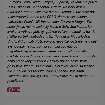
Shimano, Sram, Trivio, Lezyne, Supacaz, Ravemen a plášte
Pirelli, Michelin, Continental, Vittoria. Na hory máme
overené outdoor oblečenie a bundy Karpos a pre lyžovanie
v akomkoľvek teréne lyže OGSO. Na meranie výkonu
wattmetre QuarQ, 4iiii Innovations, Favero a Stages. Pre
super jazdu máme sedánky Isaac a Selle San Marco. Ku
kvalitnej výbave patrí aj správna výživa a vitamíny, tak do
nášho portfólia pribudli značky PowerBar, MycoMedica,
Vitaful či Activlab. Našu ponuku neustále rozširujeme a náš
e-shop ladíme tak, aby sa vám nakupovalo čo
najpohodlnejšie. Pripraviť vieme pre vašu firmu alebo
cyklistický tím dresy na mieru vo vašom dizajn a top kvalite
nami predávaných značiek. Každý príbeh nesie svoje
posolstvo, ktorým sa môžeme inšpirovať, alebo sa z neho
niečo naučiť. Na začiatku nášho príbehu stojí Karol
Woltemar, milovník cyklistiky, cestovateľ, ale aj marketér a
podnikateľ.