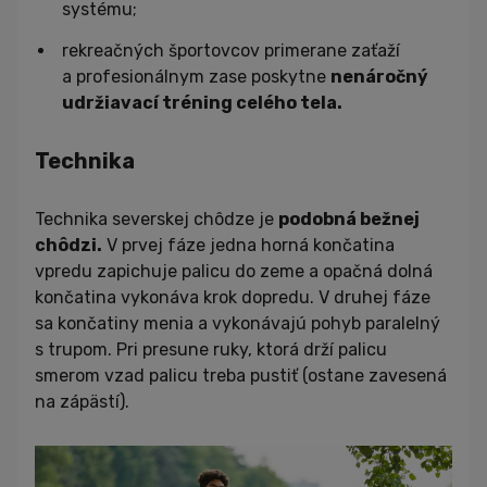
systému;
rekreačných športovcov primerane zaťaží
a profesionálnym zase poskytne
nenáročný
udržiavací tréning celého tela.
Technika
Technika severskej chôdze je
podobná bežnej
chôdzi.
V prvej fáze jedna horná končatina
vpredu zapichuje palicu do zeme a opačná dolná
končatina vykonáva krok dopredu. V druhej fáze
sa končatiny menia a vykonávajú pohyb paralelný
s trupom. Pri presune ruky, ktorá drží palicu
smerom vzad palicu treba pustiť (ostane zavesená
na zápästí).