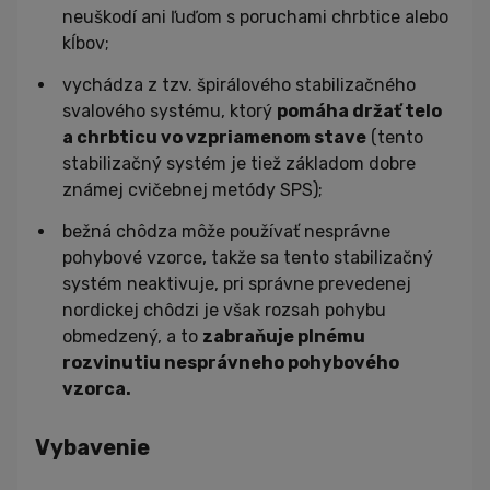
neuškodí ani ľuďom s poruchami chrbtice alebo
kĺbov;
vychádza z tzv. špirálového stabilizačného
svalového systému, ktorý
pomáha držať telo
a chrbticu vo vzpriamenom stave
(tento
stabilizačný systém je tiež základom dobre
známej cvičebnej metódy SPS);
bežná chôdza môže používať nesprávne
pohybové vzorce, takže sa tento stabilizačný
systém neaktivuje, pri správne prevedenej
nordickej chôdzi je však rozsah pohybu
obmedzený, a to
zabraňuje plnému
rozvinutiu nesprávneho pohybového
vzorca.
Vybavenie