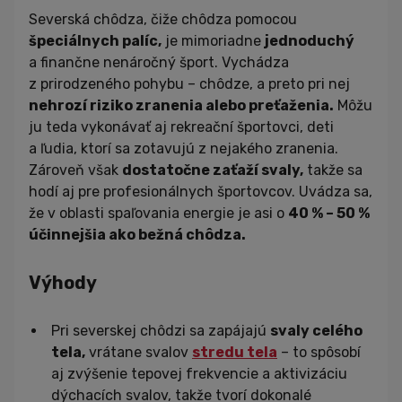
Severská chôdza, čiže chôdza pomocou
špeciálnych palíc,
je mimoriadne
jednoduchý
a finančne nenáročný šport. Vychádza
z prirodzeného pohybu – chôdze, a preto pri nej
nehrozí riziko zranenia alebo preťaženia.
Môžu
ju teda vykonávať aj rekreační športovci, deti
a ľudia, ktorí sa zotavujú z nejakého zranenia.
Zároveň však
dostatočne zaťaží svaly,
takže sa
hodí aj pre profesionálnych športovcov. Uvádza sa,
že v oblasti spaľovania energie je asi o
40 % – 50 %
účinnejšia ako bežná chôdza.
Výhody
Pri severskej chôdzi sa zapájajú
svaly celého
tela,
vrátane svalov
stredu tela
– to spôsobí
aj zvýšenie tepovej frekvencie a aktivizáciu
dýchacích svalov, takže tvorí dokonalé