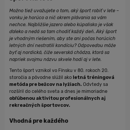
Možno tiež uvažujete o tom, aký šport robiť v lete –
vonku je horúco a nič okrem plávania sa vám
nechce. Najbližšie jazero alebo kúpalisko je však
ďaleko a nedá sa tam chodiť každý deň. Aký šport
je vhodným riešením, aby ste ani počas horúcich
letných dní nestratili kondíciu? Odpoveďou môže
byť aj nordická, čiže severská chôdza, ktorá sa
napriek svojmu názvu skvele hodí aj v lete.
Tento šport vznikol vo Fínsku v 80. rokoch 20.
storočia a pôvodne slúžil ako
letná tréningová
metóda pre bežcov na lyžiach.
Odvtedy sa
rozšíril do celého sveta a dnes je mimoriadne
obľúbenou aktivitou profesionálnych aj
rekreačných športovcov.
Vhodná pre každého