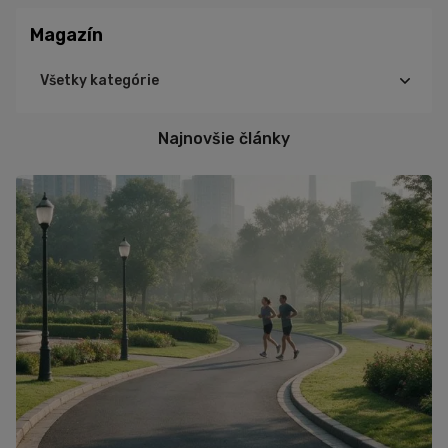
Magazín
Všetky kategórie
Cyklistika
Najnovšie články
Triatlon
Turistika
Beh
Tréning
Výživa
Ďalšie športy
Šport
Zdravie
Cviky
Iné
Recepty