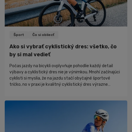
Šport
Čo si obliecť
Ako si vybrať cyklistický dres: všetko, čo
by si mal vedieť
Počas jazdy na bicykli ovplyvňuje pohodlie každý detail
výbavy a cyklistický dres nie je výnimkou. Mnohí začínajúci
cyklisti si myslia, že na jazdu stačí obyčajné športové
tričko, no v praxi je kvalitný cyklistický dres výrazne
pohodlnejší a funkčnejší. V tomto článku sa pozrieme na to,
čím sa cyklistický dres líši od bežného športového trička,
prečo sa oplatí venovať jeho výberu pozornosť a ako si
vybrať model, ktorý bude vyhovovať práve tebe.