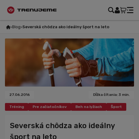
Blog
Severská chôdza ako ideálny šport na leto
27.06.2016
Dĺžka čítania: 3 min.
Tréning
Pre začiatočníkov
Beh na lyžiach
Šport
Turistika a chôdza
Severská chôdza ako ideálny
šport na leto