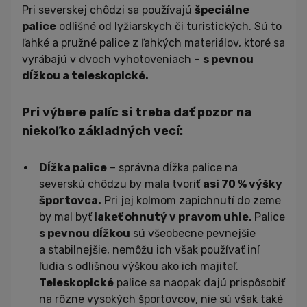
Pri severskej chôdzi sa používajú
špeciálne
palice
odlišné od lyžiarskych či turistických. Sú to
ľahké a pružné palice z ľahkých materiálov, ktoré sa
vyrábajú v dvoch vyhotoveniach –
s pevnou
dĺžkou a teleskopické.
Pri výbere palíc si treba dať pozor na
niekoľko základných vecí:
Dĺžka palice
– správna dĺžka palice na
severskú chôdzu by mala tvoriť
asi 70 % výšky
športovca.
Pri jej kolmom zapichnutí do zeme
by mal byť
lakeť ohnutý v pravom uhle.
Palice
s pevnou dĺžkou
sú všeobecne pevnejšie
a stabilnejšie, nemôžu ich však používať iní
ľudia s odlišnou výškou ako ich majiteľ.
Teleskopické
palice sa naopak dajú prispôsobiť
na rôzne vysokých športovcov, nie sú však také