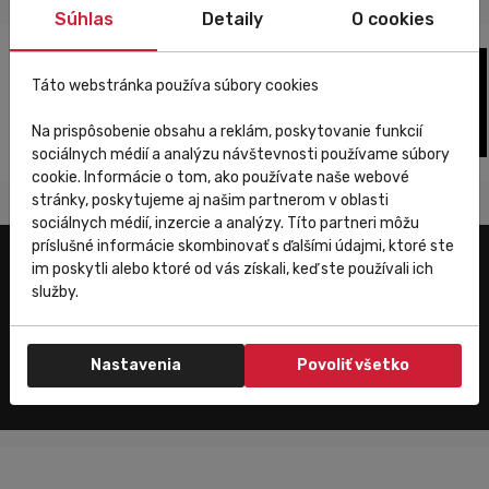
Súhlas
Detaily
O cookies
Táto webstránka používa súbory cookies
Na prispôsobenie obsahu a reklám, poskytovanie funkcií
sociálnych médií a analýzu návštevnosti používame súbory
cookie. Informácie o tom, ako používate naše webové
stránky, poskytujeme aj našim partnerom v oblasti
sociálnych médií, inzercie a analýzy. Títo partneri môžu
príslušné informácie skombinovať s ďalšími údajmi, ktoré ste
im poskytli alebo ktoré od vás získali, keď ste používali ich
Užitočné odkazy
služby.
E-shop
Trenujeme
Nastavenia
Povoliť všetko
Zákaznícky servis