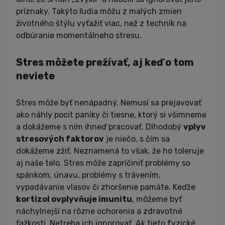
príznaky. Takýto ľudia môžu z malých zmien
životného štýlu vyťažiť viac, než z techník na
odbúranie momentálneho stresu.
Stres môžete prežívať, aj keď o tom
neviete
Stres môže byť nenápadný. Nemusí sa prejavovať
ako náhly pocit paniky či tiesne, ktorý si všimneme
a dokážeme s ním ihneď pracovať. Dlhodobý
vplyv
stresových faktorov
je niečo, s čím sa
dokážeme zžiť. Neznamená to však, že ho toleruje
aj naše telo. Stres môže zapríčiniť problémy so
spánkom, únavu, problémy s trávením,
vypadávanie vlasov či zhoršenie pamäte. Keďže
kortizol ovplyvňuje imunitu
, môžeme byť
náchylnejší na rôzne ochorenia a zdravotné
ťažkosti. Netreba ich ignorovať. Ak tieto fyzické