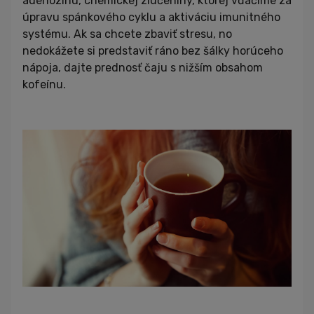
adenozínu, chemickej zlúčeniny, ktorej vďačíme za
úpravu spánkového cyklu a aktiváciu imunitného
systému. Ak sa chcete zbaviť stresu, no
nedokážete si predstaviť ráno bez šálky horúceho
nápoja, dajte prednosť čaju s nižším obsahom
kofeínu.