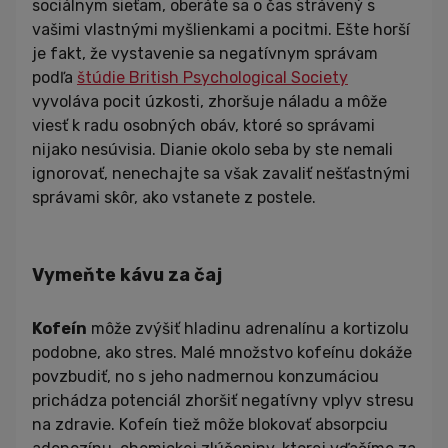
sociálnym sieťam, oberáte sa o čas strávený s
vašimi vlastnými myšlienkami a pocitmi. Ešte horší
je fakt, že vystavenie sa negatívnym správam
podľa
štúdie British Psychological Society
vyvoláva pocit úzkosti, zhoršuje náladu a môže
viesť k radu osobných obáv, ktoré so správami
nijako nesúvisia. Dianie okolo seba by ste nemali
ignorovať, nenechajte sa však zavaliť nešťastnými
správami skôr, ako vstanete z postele.
Vymeňte kávu za čaj
Kofeín
môže zvýšiť hladinu adrenalínu a kortizolu
podobne, ako stres. Malé množstvo kofeínu dokáže
povzbudiť, no s jeho nadmernou konzumáciou
prichádza potenciál zhoršiť negatívny vplyv stresu
na zdravie. Kofeín tiež môže blokovať absorpciu