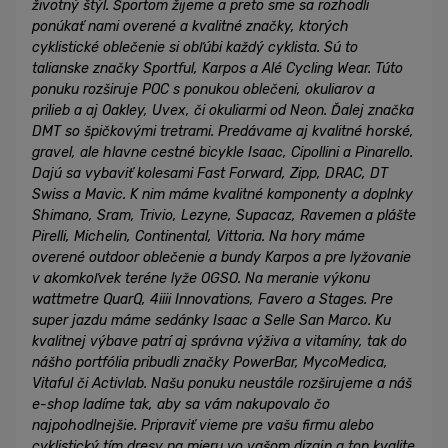
životný štýl. Športom žijeme a preto sme sa rozhodli
ponúkať nami overené a kvalitné značky, ktorých
cyklistické oblečenie si obľúbi každý cyklista. Sú to
talianske značky Sportful, Karpos a Alé Cycling Wear. Túto
ponuku rozširuje POC s ponukou oblečeni, okuliarov a
prilieb a aj Oakley, Uvex, či okuliarmi od Neon. Ďalej značka
DMT so špičkovými tretrami. Predávame aj kvalitné horské,
gravel, ale hlavne cestné bicykle Isaac, Cipollini a Pinarello.
Dajú sa vybaviť kolesami Fast Forward, Zipp, DRAC, DT
Swiss a Mavic. K nim máme kvalitné komponenty a doplnky
Shimano, Sram, Trivio, Lezyne, Supacaz, Ravemen a plášte
Pirelli, Michelin, Continental, Vittoria. Na hory máme
overené outdoor oblečenie a bundy Karpos a pre lyžovanie
v akomkoľvek teréne lyže OGSO. Na meranie výkonu
wattmetre QuarQ, 4iiii Innovations, Favero a Stages. Pre
super jazdu máme sedánky Isaac a Selle San Marco. Ku
kvalitnej výbave patrí aj správna výživa a vitamíny, tak do
nášho portfólia pribudli značky PowerBar, MycoMedica,
Vitaful či Activlab. Našu ponuku neustále rozširujeme a náš
e-shop ladíme tak, aby sa vám nakupovalo čo
najpohodlnejšie. Pripraviť vieme pre vašu firmu alebo
cyklistický tím dresy na mieru vo vašom dizajn a top kvalite