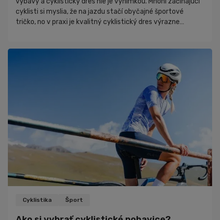
výbavy a cyklistický dres nie je výnimkou. Mnohí začínajúci
cyklisti si myslia, že na jazdu stačí obyčajné športové
tričko, no v praxi je kvalitný cyklistický dres výrazne
pohodlnejší a funkčnejší. V tomto článku sa pozrieme na to,
čím sa cyklistický dres líši od bežného športového trička,
prečo sa oplatí venovať jeho výberu pozornosť a ako si
vybrať model, ktorý bude vyhovovať práve tebe.
Cyklistika
Šport
Ako si vybrať cyklistické nohavice?