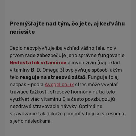
Premýšľajte nad tým, čo jete, aj keď váhu
neriešite
Jedlo neovplyvňuje iba vzhľad vášho tela, no v
prvom rade zabezpečuje jeho správne fungovanie.
Nedostatok vitamínov
a iných živín (napríklad
vitamíny B, D, Omega 3) ovplyvňuje spôsob, akým
telo
reaguje na stresovú záťaž
. Funguje to aj
naopak - podľa
Avogel.co.uk
stres môže vyvolať
tráviace ťažkosti, stresové hormóny nútia telo
využívať viac vitamínu C a často povzbudzujú
nezdravé stravovacie návyky. Optimálne
stravovanie tak dokáže pomôcť v boji so stresom aj
s jeho následkami.