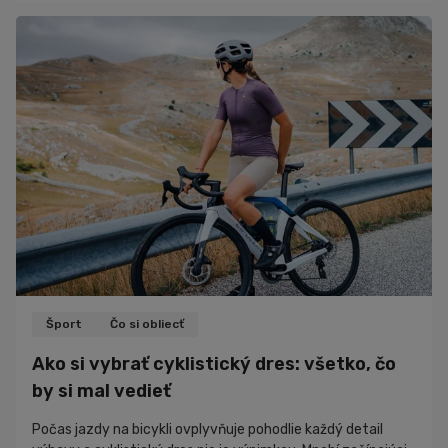
rovnováhu aj celkovú športovú výkonnosť. Ak organizmus
nemá dostatok tohto stopového prvku, môže sa to prejaviť
únavou, poklesom výdrže či horšou schopnosťou
regenerovať po tréningu. Hoci sa o bielkovinách, kre...
Šport
Čo si obliecť
Ako si vybrať cyklistický dres: všetko, čo
by si mal vedieť
Počas jazdy na bicykli ovplyvňuje pohodlie každý detail