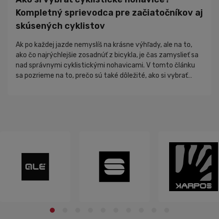
Kompletný sprievodca pre začiatočníkov aj
skúsených cyklistov
Ak po každej jazde nemyslíš na krásne výhľady, ale na to,
ako čo najrýchlejšie zosadnúť z bicykla, je čas zamyslieť sa
nad správnymi cyklistickými nohavicami. V tomto článku
sa pozrieme na to, prečo sú také dôležité, ako si vybrať
správny model a na čo sa zamerať pred kúpou. Výber
cyklistických nohavíc sa môže na prvý pohľad zdať
jednoduchý. V sk...