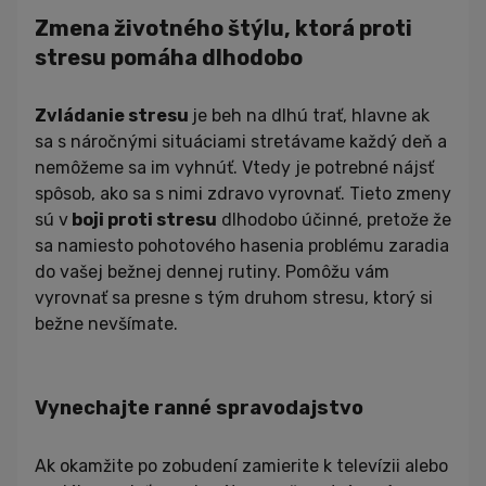
Zmena životného štýlu, ktorá proti
stresu pomáha dlhodobo
Zvládanie stresu
je beh na dlhú trať, hlavne ak
sa s náročnými situáciami stretávame každý deň a
nemôžeme sa im vyhnúť. Vtedy je potrebné nájsť
spôsob, ako sa s nimi zdravo vyrovnať. Tieto zmeny
sú v
boji proti stresu
dlhodobo účinné, pretože že
sa namiesto pohotového hasenia problému zaradia
do vašej bežnej dennej rutiny. Pomôžu vám
vyrovnať sa presne s tým druhom stresu, ktorý si
bežne nevšímate.
Vynechajte ranné spravodajstvo
Ak okamžite po zobudení zamierite k televízii alebo