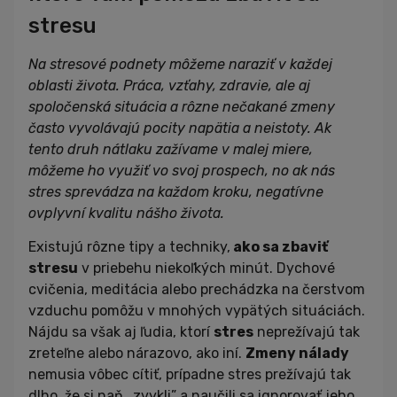
stresu
Na stresové podnety môžeme naraziť v každej
oblasti života. Práca, vzťahy, zdravie, ale aj
spoločenská situácia a rôzne nečakané zmeny
často vyvolávajú pocity napätia a neistoty. Ak
tento druh nátlaku zažívame v malej miere,
môžeme ho využiť vo svoj prospech, no ak nás
stres sprevádza na každom kroku, negatívne
ovplyvní kvalitu nášho života.
Existujú rôzne tipy a techniky,
ako sa zbaviť
stresu
v priebehu niekoľkých minút. Dychové
cvičenia, meditácia alebo prechádzka na čerstvom
vzduchu pomôžu v mnohých vypätých situáciách.
Nájdu sa však aj ľudia, ktorí
stres
neprežívajú tak
zreteľne alebo nárazovo, ako iní.
Zmeny nálady
nemusia vôbec cítiť, prípadne stres prežívajú tak
dlho, že si naň „zvykli” a naučili sa ignorovať jeho