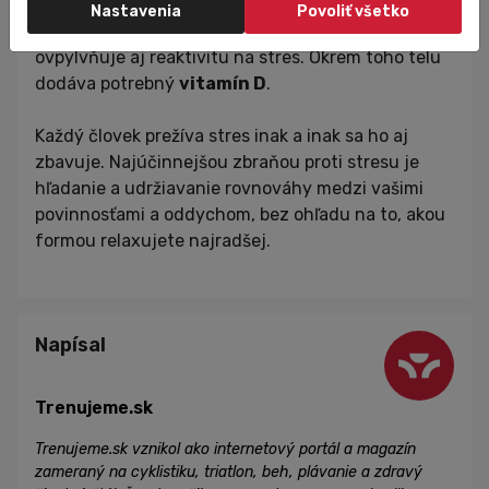
stresu problémy so spánkom. Slnko totižto pomáha
Nastavenia
Povoliť všetko
regulovať melatonín (spánkový hormón), ktorý
ovpylvňuje aj reaktivitu na stres. Okrem toho telu
dodáva potrebný
vitamín D
.
Každý človek prežíva stres inak a inak sa ho aj
zbavuje. Najúčinnejšou zbraňou proti stresu je
hľadanie a udržiavanie rovnováhy medzi vašimi
povinnosťami a oddychom, bez ohľadu na to, akou
formou relaxujete najradšej.
Napísal
Trenujeme.sk
Trenujeme.sk vznikol ako internetový portál a magazín
zameraný na cyklistiku, triatlon, beh, plávanie a zdravý