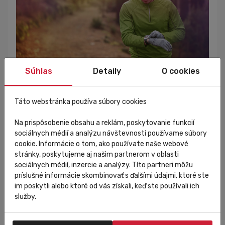
Súhlas
Detaily
O cookies
Táto webstránka používa súbory cookies
Na prispôsobenie obsahu a reklám, poskytovanie funkcií
Trávte viac času na dennom svetle
sociálnych médií a analýzu návštevnosti používame súbory
cookie. Informácie o tom, ako používate naše webové
stránky, poskytujeme aj našim partnerom v oblasti
Ak počas dňa pracujete v tmavej kancelárii, alebo
sociálnych médií, inzercie a analýzy. Títo partneri môžu
sa práci venujete v noci a zaspávate až nadránom,
príslušné informácie skombinovať s ďalšími údajmi, ktoré ste
môžete trpieť
nedostatkom slnečného svetla
.
im poskytli alebo ktoré od vás získali, keď ste používali ich
Štúdia Sleep Health
preukázala, že slnečné svetlo
služby.
v ranných hodinách pomáha ľuďom lepšie v noci
spať, čo je dôležité hlavne pre tých, ktorí majú kvôli