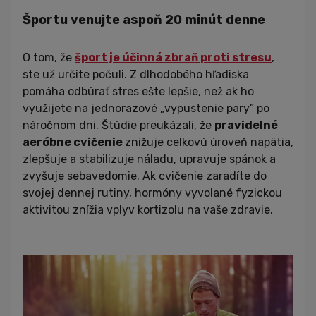
Športu venujte aspoň 20 minút denne
O tom, že
šport je účinná zbraň proti stresu
,
ste už určite počuli. Z dlhodobého hľadiska
pomáha odbúrať stres ešte lepšie, než ak ho
využijete na jednorazové „vypustenie pary” po
náročnom dni. Štúdie preukázali, že
pravidelné
aeróbne cvičenie
znižuje celkovú úroveň napätia,
zlepšuje a stabilizuje náladu, upravuje spánok a
zvyšuje sebavedomie. Ak cvičenie zaradíte do
svojej dennej rutiny, hormóny vyvolané fyzickou
aktivitou znížia vplyv kortizolu na vaše zdravie.