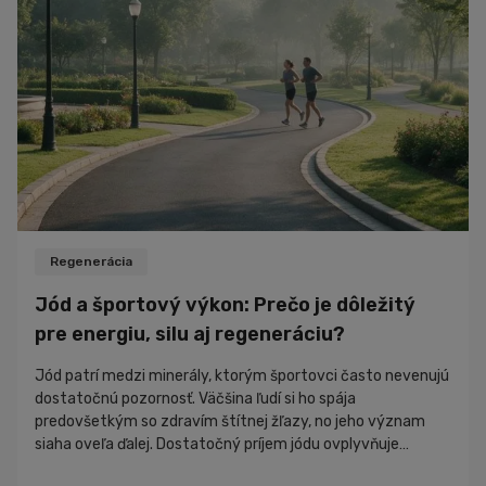
Výživa
Ďalšie športy
Šport
Zdravie
Cviky
Iné
Recepty
Rozhovory
Regenerácia
Zaujímavosti
Jód a športový výkon: Prečo je dôležitý
Novinky
pre energiu, silu aj regeneráciu?
PR články
Jód patrí medzi minerály, ktorým športovci často nevenujú
Nákupný poradca
dostatočnú pozornosť. Väčšina ľudí si ho spája
predovšetkým so zdravím štítnej žľazy, no jeho význam
siaha oveľa ďalej. Dostatočný príjem jódu ovplyvňuje
produkciu energie, metabolizmus, regeneráciu, hormonálnu