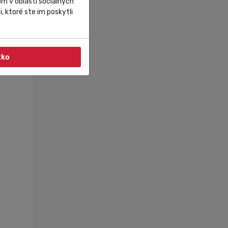
m v oblasti sociálnych
, ktoré ste im poskytli
enia
tko
á