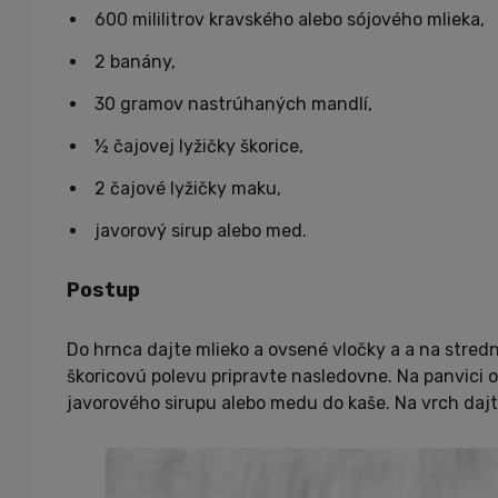
600 mililitrov kravského alebo sójového mlieka,
2 banány,
30 gramov nastrúhaných mandlí,
½ čajovej lyžičky škorice,
2 čajové lyžičky maku,
javorový sirup alebo med.
Postup
Do hrnca dajte mlieko a ovsené vločky a a na stred
škoricovú polevu pripravte nasledovne. Na panvici o
javorového sirupu alebo medu do kaše. Na vrch daj