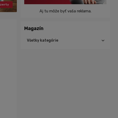
zerty
Aj tu môže byť vaša reklama.
Magazín
Všetky kategórie
Cyklistika
Triatlon
Turistika
Beh
Tréning
Výživa
Ďalšie športy
Šport
Zdravie