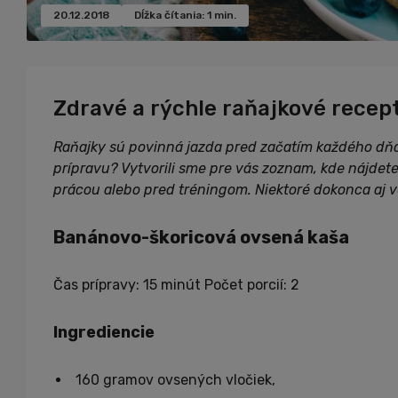
20.12.2018
Dĺžka čítania: 1 min.
Zdravé a rýchle raňajkové recep
Raňajky sú povinná jazda pred začatím každého dňa.
prípravu? Vytvorili sme pre vás zoznam, kde nájdete 
prácou alebo pred tréningom. Niektoré dokonca aj 
Banánovo-škoricová ovsená kaša
Čas prípravy: 15 minút Počet porcií: 2
Ingrediencie
160 gramov ovsených vločiek,