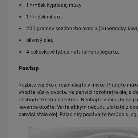
1 hrnček kypriacej múky,
1 hrnček mlieka,
200 gramov sezónneho ovocia (čučoriedky, kiwi
olivový olej,
4 polievkové lyžice naturálneho jogurtu.
Postup
Rozbite vajíčko a rozmiešajte v miske. Pridajte múk
vhoďte kúsky ovocia. Na panvici rozohrejte olej a 
nechajte trochu priestoru. Nechajte 2 minúty na pa
lievance otočte. Varte až kým nebudú zlatisté z obo
panvici stále olej. Palacinky podávajte horúce s j