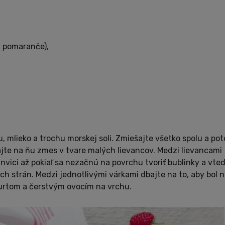
, pomaranče),
u, mlieko a trochu morskej soli. Zmiešajte všetko spolu a po
dajte na ňu zmes v tvare malých lievancov. Medzi lievancami
nvici až pokiaľ sa nezačnú na povrchu tvoriť bublinky a vte
ch strán. Medzi jednotlivými várkami dbajte na to, aby bol 
ogurtom a čerstvým ovocím na vrchu.