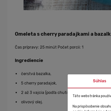
Omeleta s cherry paradajkami a bazal
Čas prípravy: 25 minút Počet porcii: 1
Ingrediencie
čerstvá bazalka,
Súhlas
5 cherry paradajok,
2 až 3 vajcia (podľa chuti a hladu),
Táto webstránka použív
olivový olej.
Na prispôsobenie obsahu