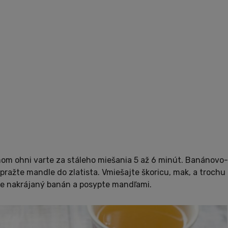
nom ohni varte za stáleho miešania 5 až 6 minút. Banánovo-
pražte mandle do zlatista. Vmiešajte škoricu, mak, a trochu
te nakrájaný banán a posypte mandľami.