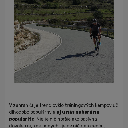
V zahraničí je trend cyklo tréningových kempov už
dlhodobo populárny a
aj u nás naberá na
popularite
. Nie je nič horšie ako pasívna
dovolenka, kde oddychujeme nič nerobením,