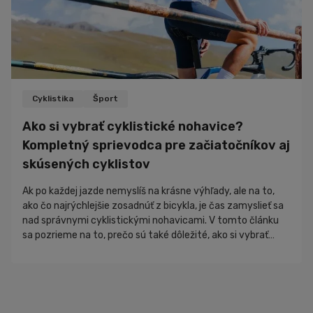
Cyklistika
Šport
Ako si vybrať cyklistické nohavice?
Kompletný sprievodca pre začiatočníkov aj
skúsených cyklistov
Ak po každej jazde nemyslíš na krásne výhľady, ale na to,
ako čo najrýchlejšie zosadnúť z bicykla, je čas zamyslieť sa
nad správnymi cyklistickými nohavicami. V tomto článku
sa pozrieme na to, prečo sú také dôležité, ako si vybrať
správny model a na čo sa zamerať pred kúpou. Výber
cyklistických nohavíc sa môže na prvý pohľad zdať
jednoduchý. V sk...