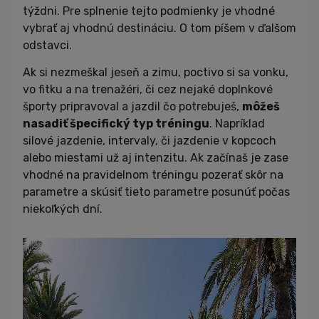
týždni. Pre splnenie tejto podmienky je vhodné
vybrať aj vhodnú destináciu. O tom píšem v ďalšom
odstavci.
Ak si nezmeškal jeseň a zimu, poctivo si sa vonku,
vo fitku a na trenažéri, či cez nejaké doplnkové
športy pripravoval a jazdil čo potrebuješ,
môžeš
nasadiť špecifický typ tréningu
. Napríklad
silové jazdenie, intervaly, či jazdenie v kopcoch
alebo miestami už aj intenzitu. Ak začínaš je zase
vhodné na pravidelnom tréningu pozerať skôr na
parametre a skúsiť tieto parametre posunúť počas
niekoľkých dní.