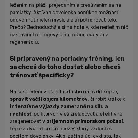
ležaním na pláži, prejedaním a presúvaním sa na
pamiatky. Aktívna dovolenka ponúkne možnosť
oddýchnuť nielen mysli, ale aj potrénovať telo.
Prečo? Jednoduchšie si na hotely, kde neriešim nič
nastavím tréningový plán, režim, oddych a
regeneráciu.
Si pripravený na poriadny tréning, len
sa chceš do toho dostať alebo chceš
trénovať špecificky?
Na sústredení vieš jednoducho najazdiť kopce,
spraviť väčší objem kilometrov
, či robiť krátke a
intenzívne výjazdy zamerané na silu a
rýchlosť
, po ktorých vieš zrelaxovať a efektívne
zregenerovať
v príjemnom prímorskom počasí
,
teple a dýchať pritom môžeš slaný vzduch s
pocitom dovolenky. Ak si začínajúci cyklista, tak