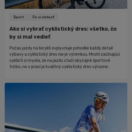
Šport
Čo si obliecť
Ako si vybrať cyklistický dres: všetko, čo
by si mal vedieť
Počas jazdy na bicykli ovplyvňuje pohodlie každý detail
výbavy a cyklistický dres nie je výnimkou. Mnohí začínajúci
cyklisti si myslia, že na jazdu stačí obyčajné športové
tričko, no v praxi je kvalitný cyklistický dres výrazne
pohodlnejší a funkčnejší. V tomto článku sa pozrieme na to,
čím sa cyklistický dres líši od bežného športového trička,
prečo sa oplatí venovať jeho výberu pozornosť a ako si
vybrať model, ktorý bude vyhovovať práve tebe.