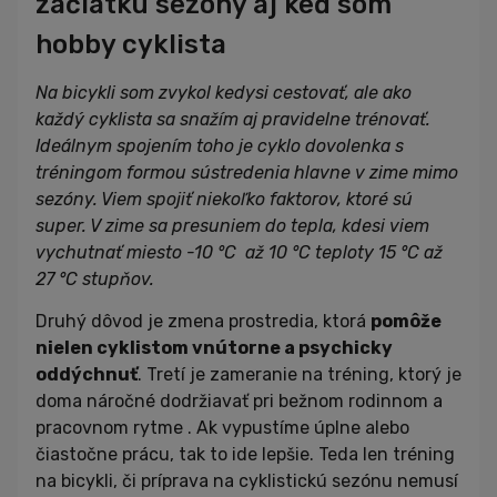
začiatku sezóny aj keď som
hobby cyklista
Na bicykli som zvykol kedysi cestovať, ale ako
každý cyklista sa snažím aj pravidelne trénovať.
Ideálnym spojením toho je cyklo dovolenka s
tréningom formou sústredenia hlavne v zime mimo
sezóny. Viem spojiť niekoľko faktorov, ktoré sú
super. V zime sa presuniem do tepla, kdesi viem
vychutnať miesto -10
°C
až 10
°C
teploty 15
°C až
27
°C
stupňov.
Druhý dôvod je zmena prostredia, ktorá
pomôže
nielen cyklistom vnútorne a psychicky
oddýchnuť
. Tretí je zameranie na tréning, ktorý je
doma náročné dodržiavať pri bežnom rodinnom a
pracovnom rytme . Ak vypustíme úplne alebo
čiastočne prácu, tak to ide lepšie. Teda len tréning
na bicykli, či príprava na cyklistickú sezónu nemusí