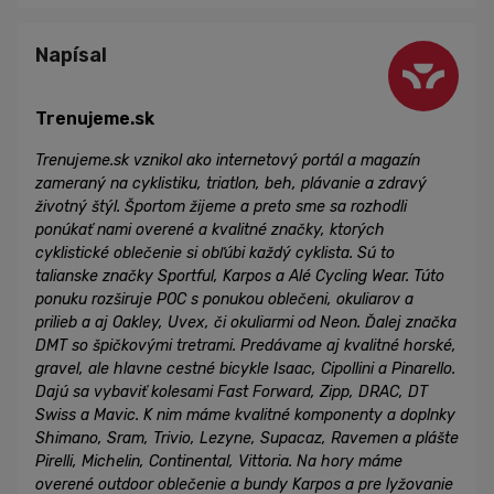
Napísal
Trenujeme.sk
Trenujeme.sk vznikol ako internetový portál a magazín
zameraný na cyklistiku, triatlon, beh, plávanie a zdravý
životný štýl. Športom žijeme a preto sme sa rozhodli
ponúkať nami overené a kvalitné značky, ktorých
cyklistické oblečenie si obľúbi každý cyklista. Sú to
talianske značky Sportful, Karpos a Alé Cycling Wear. Túto
ponuku rozširuje POC s ponukou oblečeni, okuliarov a
prilieb a aj Oakley, Uvex, či okuliarmi od Neon. Ďalej značka
DMT so špičkovými tretrami. Predávame aj kvalitné horské,
gravel, ale hlavne cestné bicykle Isaac, Cipollini a Pinarello.
Dajú sa vybaviť kolesami Fast Forward, Zipp, DRAC, DT
Swiss a Mavic. K nim máme kvalitné komponenty a doplnky
Shimano, Sram, Trivio, Lezyne, Supacaz, Ravemen a plášte
Pirelli, Michelin, Continental, Vittoria. Na hory máme
overené outdoor oblečenie a bundy Karpos a pre lyžovanie