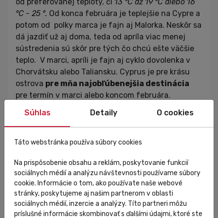
od preferovanej teploty, či
13
°C až 19
°C alebo 16
°C
- 25
°.
Od konca februára je teplejšie na Cypre a
potom od polky marca je fajn aj Malorka. Neskôr sa
dá jazdiť už aj doma, teda od apríla viac menej
sústredenia sú skôr pre tých čo chcú ešte väčšie
teplo. V marci, apríli je fajn aj cyklo dovolenka v
Chorvátsku alebo Taliansku. Cyprus je pre krásu
ostrova
pre mňa najobľúbenejšia destinácia
pre termín v marci alebo koncom februára.
Súhlas
Detaily
O cookies
Trénovanie v zime je
bežné aj pre hobby
Táto webstránka používa súbory cookies
cyklistov
Na prispôsobenie obsahu a reklám, poskytovanie funkcií
sociálnych médií a analýzu návštevnosti používame súbory
Ak prídeš na Lanzarote alebo Tenerife jazdiť denne
cookie. Informácie o tom, ako používate naše webové
vieš stretnúť stovky až tisíce cyklistov
.
stránky, poskytujeme aj našim partnerom v oblasti
Niektorí zaradia v zime skialp, bežky, beh, plávanie
sociálnych médií, inzercie a analýzy. Títo partneri môžu
a posilňovňu, ale ak to myslíš vážne cyklistiku
príslušné informácie skombinovať s ďalšími údajmi, ktoré ste