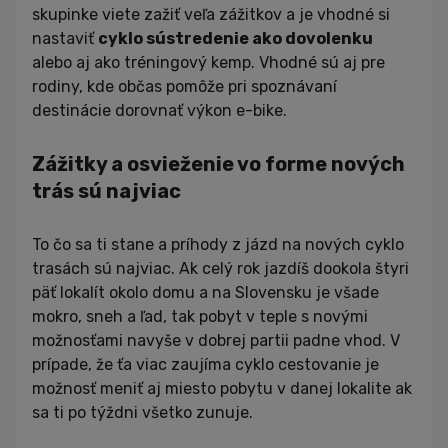
skupinke viete zažiť veľa zážitkov a je vhodné si
nastaviť
cyklo sústredenie ako dovolenku
alebo aj ako tréningový kemp. Vhodné sú aj pre
rodiny, kde občas pomôže pri spoznávaní
destinácie dorovnať výkon e-bike.
Zážitky a osvieženie vo forme nových
trás sú najviac
To čo sa ti stane a príhody z jázd na nových cyklo
trasách sú najviac. Ak celý rok jazdíš dookola štyri
päť lokalít okolo domu a na Slovensku je všade
mokro, sneh a ľad, tak pobyt v teple s novými
možnosťami navyše v dobrej partii padne vhod. V
prípade, že ťa viac zaujíma cyklo cestovanie je
možnosť meniť aj miesto pobytu v danej lokalite ak
sa ti po týždni všetko zunuje.