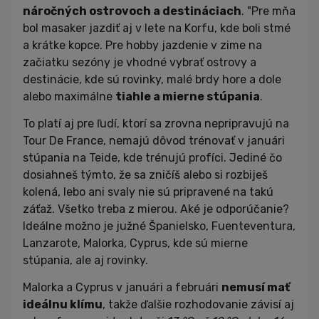
náročných ostrovoch a destináciach
. "Pre mňa
bol masaker jazdiť aj v lete na Korfu, kde boli stmé
a krátke kopce. Pre hobby jazdenie v zime na
začiatku sezóny je vhodné vybrať ostrovy a
destinácie, kde sú rovinky, malé brdy hore a dole
alebo maximálne
tiahle a mierne stúpania
.
To platí aj pre ľudí, ktorí sa zrovna nepripravujú na
Tour De France, nemajú dôvod trénovať v januári
stúpania na Teide, kde trénujú profíci. Jediné čo
dosiahneš týmto, že sa zničíš alebo si rozbiješ
kolená, lebo ani svaly nie sú pripravené na takú
záťaž. Všetko treba z mierou. Aké je odporúčanie?
Ideálne možno je južné Španielsko, Fuenteventura,
Lanzarote, Malorka, Cyprus, kde sú mierne
stúpania, ale aj rovinky.
Malorka a Cyprus v januári a februári
nemusí mať
ideálnu klímu
, takže ďalšie rozhodovanie závisí aj