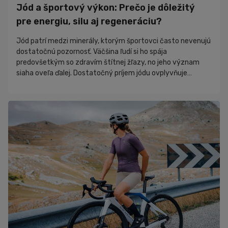
Jód a športový výkon: Prečo je dôležitý
Novinky
pre energiu, silu aj regeneráciu?
PR články
Jód patrí medzi minerály, ktorým športovci často nevenujú
Nákupný poradca
dostatočnú pozornosť. Väčšina ľudí si ho spája
predovšetkým so zdravím štítnej žľazy, no jeho význam
siaha oveľa ďalej. Dostatočný príjem jódu ovplyvňuje
produkciu energie, metabolizmus, regeneráciu, hormonálnu
rovnováhu aj celkovú športovú výkonnosť. Ak organizmus
nemá dostatok tohto stopového prvku, môže sa to prejaviť
únavou, poklesom výdrže či horšou schopnosťou
regenerovať po tréningu. Hoci sa o bielkovinách, kre...