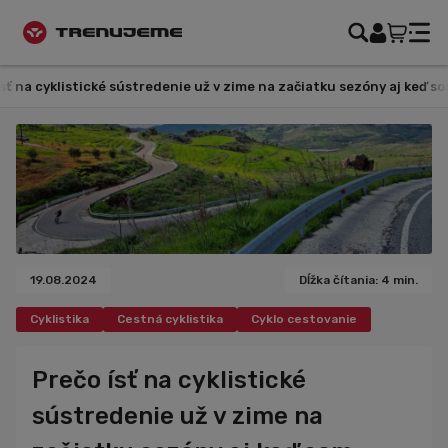
a cyklistické sústredenie už v zime na začiatku sezóny aj keď som ho
19.08.2024
Dĺžka čítania: 4 min.
Cyklistika
Cestná cyklistika
Cyklo cestovanie
Cykloturistika
Cyklistický tréning
Tréning
Pre začiatočníkov
Pravidelné tréningy
Novinky
Prečo ísť na cyklistické
sústredenie už v zime na