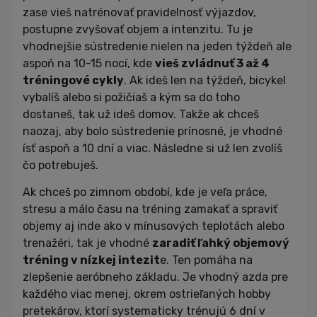
zase vieš natrénovať pravidelnosť výjazdov,
postupne zvyšovať objem a intenzitu. Tu je
vhodnejšie sústredenie nielen na jeden týždeň ale
aspoň na 10-15 nocí, kde
vieš zvládnuť 3 až 4
tréningové cykly
. Ak ideš len na týždeň, bicykel
vybalíš alebo si požičiaš a kým sa do toho
dostaneš, tak už ideš domov. Takže ak chceš
naozaj, aby bolo sústredenie prínosné, je vhodné
ísť aspoň a 10 dní a viac. Následne si už len zvolíš
čo potrebuješ.
Ak chceš po zimnom období, kde je veľa práce,
stresu a málo času na tréning zamakať a spraviť
objemy aj inde ako v mínusových teplotách alebo
trenažéri, tak je vhodné
zaradiť ľahký objemový
tréning v nízkej intezit
e. Ten pomáha na
zlepšenie aeróbneho základu. Je vhodný azda pre
každého viac menej, okrem ostrieľaných hobby
pretekárov, ktorí systematicky trénujú 6 dní v