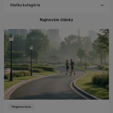
Všetky kategórie
Cyklistika
Najnovšie články
Triatlon
Turistika
Beh
Tréning
Výživa
Ďalšie športy
Šport
Zdravie
Cviky
Iné
Recepty
Rozhovory
Regenerácia
Zaujímavosti