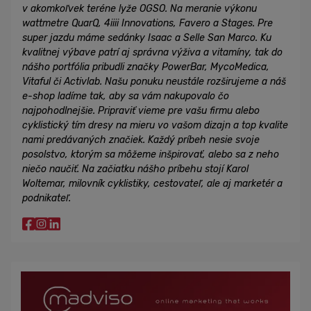
v akomkoľvek teréne lyže OGSO. Na meranie výkonu
wattmetre QuarQ, 4iiii Innovations, Favero a Stages. Pre
super jazdu máme sedánky Isaac a Selle San Marco. Ku
kvalitnej výbave patrí aj správna výživa a vitamíny, tak do
nášho portfólia pribudli značky PowerBar, MycoMedica,
Vitaful či Activlab. Našu ponuku neustále rozširujeme a náš
e-shop ladíme tak, aby sa vám nakupovalo čo
najpohodlnejšie. Pripraviť vieme pre vašu firmu alebo
cyklistický tím dresy na mieru vo vašom dizajn a top kvalite
nami predávaných značiek. Každý príbeh nesie svoje
posolstvo, ktorým sa môžeme inšpirovať, alebo sa z neho
niečo naučiť. Na začiatku nášho príbehu stojí Karol
Woltemar, milovník cyklistiky, cestovateľ, ale aj marketér a
podnikateľ.