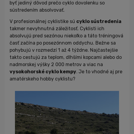
byť jediný dôvod prečo cyklo dovolenku so
sústredením absolvovať.
V profesionálnej cyklistike sú
cyklo sústredenia
takmer nevyhnutná záležitosť. Cyklisti ich
absolvujú pred sezónou niekoľko a táto tréningová
časť začína po posezónnom oddychu. Bežne sa
pohybujú v rozmedzí 1 až 4 týždne. Najčastejšie
takto cestujú za teplom, dlhšími kopcami alebo do
nadmorskej výšky 2 000 metrov a viac na
vysokohorské cyklo kempy
. Je to vhodné aj pre
amatérskeho hobby cyklistu?