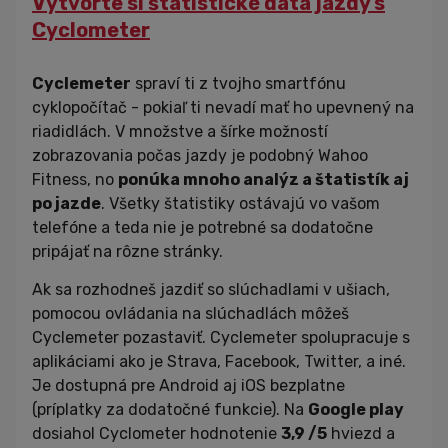
Vytvorte si štatistické dáta jazdy s
Cyclometer
Cyclemeter
spraví ti z tvojho smartfónu
cyklopočítač - pokiaľ ti nevadí mať ho upevnený na
riadidlách. V množstve a šírke možností
zobrazovania počas jazdy je podobný Wahoo
Fitness, no
ponúka mnoho analýz a štatistík aj
po jazde
. Všetky štatistiky ostávajú vo vašom
telefóne a teda nie je potrebné sa dodatočne
pripájať na rôzne stránky.
Ak sa rozhodneš jazdiť so slúchadlami v ušiach,
pomocou ovládania na slúchadlách môžeš
Cyclemeter pozastaviť. Cyclemeter spolupracuje s
aplikáciami ako je Strava, Facebook, Twitter, a iné.
Je dostupná pre Android aj iOS bezplatne
(príplatky za dodatočné funkcie). Na
Google play
dosiahol Cyclometer hodnotenie
3,9 /5
hviezd a