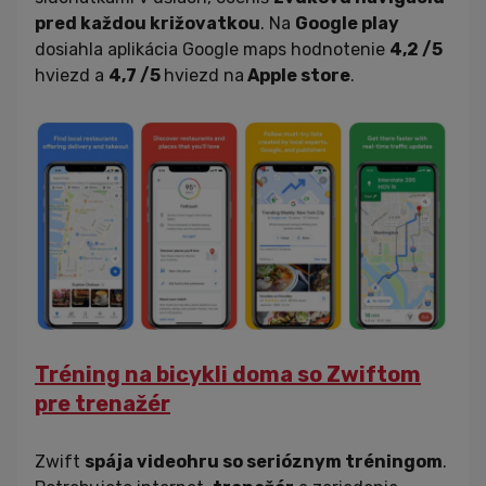
pred každou križovatkou
. Na
Google play
dosiahla aplikácia Google maps hodnotenie
4,2 /5
hviezd a
4,7 /5
hviezd na
Apple store
.
Tréning na bicykli doma so Zwiftom
pre trenažér
Zwift
spája videohru so serióznym tréningom
.