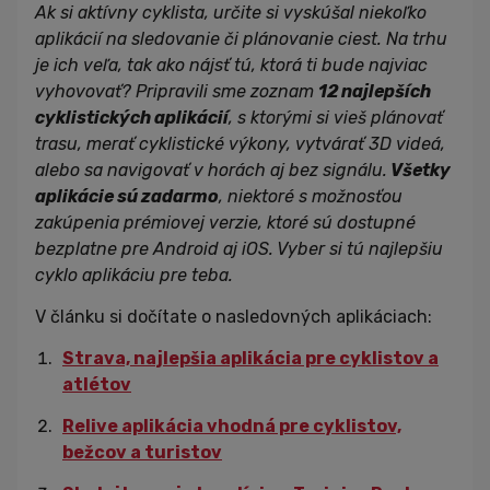
Ak si aktívny cyklista, určite si vyskúšal niekoľko
aplikácií na sledovanie či plánovanie ciest. Na trhu
je ich veľa, tak ako nájsť tú, ktorá ti bude najviac
vyhovovať? Pripravili sme zoznam
12 najlepších
cyklistických aplikácií
, s ktorými si vieš plánovať
trasu, merať cyklistické výkony, vytvárať 3D videá,
alebo sa navigovať v horách aj bez signálu.
Všetky
aplikácie sú zadarmo
, niektoré s možnosťou
zakúpenia prémiovej verzie,
ktoré sú dostupné
bezplatne pre Android aj iOS. Vyber si tú najlepšiu
cyklo aplikáciu pre teba.
V článku si dočítate o nasledovných aplikáciach:
Strava, najlepšia aplikácia pre cyklistov a
atlétov
Relive aplikácia vhodná pre cyklistov,
bežcov a turistov