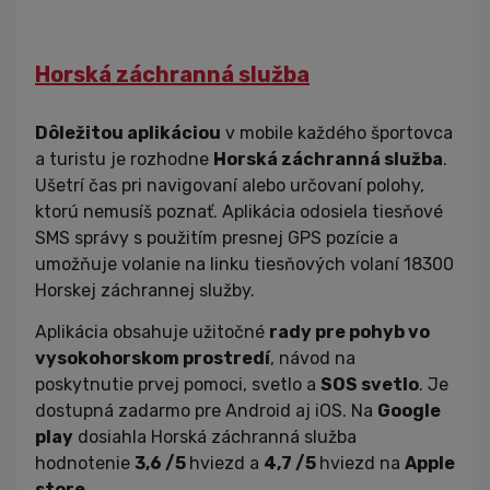
Horská záchranná služba
Dôležitou aplikáciou
v mobile každého športovca
a turistu je rozhodne
Horská záchranná služba
.
Ušetrí čas pri navigovaní alebo určovaní polohy,
ktorú nemusíš poznať. Aplikácia odosiela tiesňové
SMS správy s použitím presnej GPS pozície a
umožňuje volanie na linku tiesňových volaní 18300
Horskej záchrannej služby.
Aplikácia obsahuje užitočné
rady pre pohyb vo
vysokohorskom prostredí
, návod na
poskytnutie prvej pomoci, svetlo a
SOS svetlo
. Je
dostupná zadarmo pre Android aj iOS. Na
Google
play
dosiahla Horská záchranná služba
hodnotenie
3,6 /5
hviezd a
4,7 /5
hviezd na
Apple
store
.