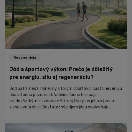
Ďalšie športy
Šport
Zdravie
Cviky
Iné
Recepty
Rozhovory
Regenerácia
Zaujímavosti
Jód a športový výkon: Prečo je dôležitý
Novinky
pre energiu, silu aj regeneráciu?
PR články
Jód patrí medzi minerály, ktorým športovci často nevenujú
Nákupný poradca
dostatočnú pozornosť. Väčšina ľudí si ho spája
predovšetkým so zdravím štítnej žľazy, no jeho význam
siaha oveľa ďalej. Dostatočný príjem jódu ovplyvňuje
produkciu energie, metabolizmus, regeneráciu, hormonálnu
rovnováhu aj celkovú športovú výkonnosť. Ak organizmus
nemá dostatok tohto stopového prvku, môže sa to prejaviť
únavou, poklesom výdrže či horšou schopnosťou