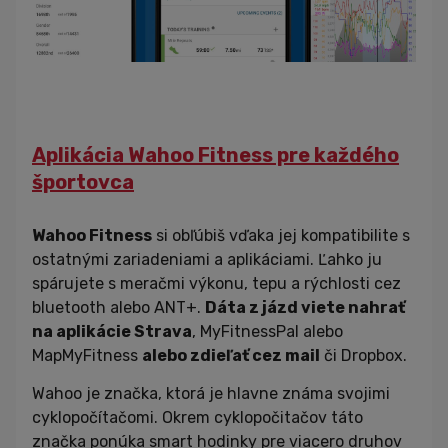
Aplikácia Wahoo Fitness pre každého
športovca
Wahoo Fitness
si obľúbiš vďaka jej kompatibilite s
ostatnými zariadeniami a aplikáciami. Ľahko ju
spárujete s meračmi výkonu, tepu a rýchlosti cez
bluetooth alebo ANT+.
Dáta z jázd viete nahrať
na aplikácie Strava
, MyFitnessPal alebo
MapMyFitness
alebo zdieľať cez mail
či Dropbox.
Wahoo je značka, ktorá je hlavne známa svojimi
cyklopočítačomi. Okrem cyklopočitačov táto
značka ponúka smart hodinky pre viacero druhov