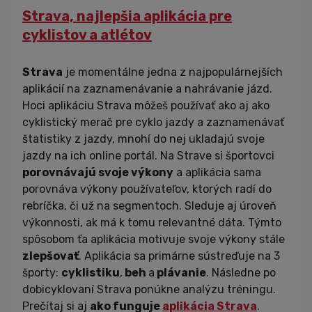
Strava, najlepšia aplikácia pre
cyklistov a atlétov
Strava
je momentálne jedna z najpopulárnejších
aplikácií na zaznamenávanie a nahrávanie jázd.
Hoci aplikáciu Strava môžeš používať ako aj ako
cyklistický merač pre cyklo jazdy a zaznamenávať
štatistiky z jazdy, mnohí do nej ukladajú svoje
jazdy na ich online portál. Na Strave si športovci
porovnávajú svoje výkony
a aplikácia sama
porovnáva výkony používateľov, ktorých radí do
rebríčka, či už na segmentoch. Sleduje aj úroveň
výkonnosti, ak má k tomu relevantné dáta. Týmto
spôsobom ťa aplikácia motivuje svoje výkony stále
zlepšovať
. Aplikácia sa primárne sústreďuje na 3
športy:
cyklistiku
,
beh
a
plávanie
. Následne po
dobicyklovaní Strava ponúkne analýzu tréningu.
Prečítaj si aj
ako funguje
aplikácia Strava
.