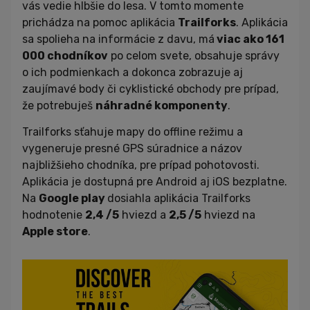
vás vedie hlbšie do lesa. V tomto momente
prichádza na pomoc aplikácia
Trailforks
. Aplikácia
sa spolieha na informácie z davu, má
viac ako 161
000 chodníkov
po celom svete, obsahuje správy
o ich podmienkach a dokonca zobrazuje aj
zaujímavé body či cyklistické obchody pre prípad,
že potrebuješ
náhradné komponenty
.
Trailforks sťahuje mapy do offline režimu a
vygeneruje presné GPS súradnice a názov
najbližšieho chodníka, pre prípad pohotovosti.
Aplikácia je dostupná pre Android aj iOS bezplatne.
Na
Google play
dosiahla aplikácia Trailforks
hodnotenie
2,4 /5
hviezd a
2,5 /5
hviezd na
Apple store
.