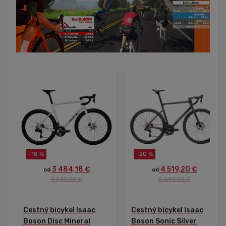
-18 %
-20 %
3 484,18 €
4 519,20 €
od
od
4 249,00 €
5 649,00 €
Cestný bicykel Isaac
Cestný bicykel Isaac
Boson Disc Mineral
Boson Sonic Silver