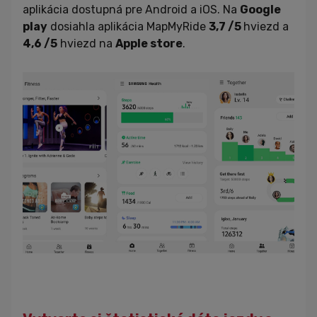
aplikácia dostupná pre Android a iOS. Na
Google
play
dosiahla aplikácia MapMyRide
3,7 /5
hviezd a
4,6 /5
hviezd na
Apple store
.