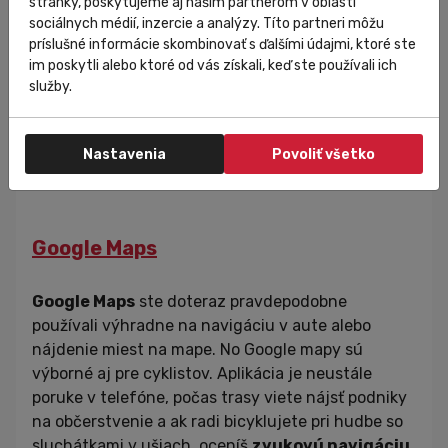
stránky, poskytujeme aj našim partnerom v oblasti
sociálnych médií, inzercie a analýzy. Títo partneri môžu
príslušné informácie skombinovať s ďalšími údajmi, ktoré ste
im poskytli alebo ktoré od vás získali, keď ste používali ich
služby.
Nastavenia
Povoliť všetko
Google Maps
Google Maps
ste doteraz pravdepodobne
používali výhradne na navigáciu v aute alebo
nájdenie miest na mape. No Google mapy sú
výborné aj pre cyklistov. Aplikácia je neustále
poruke v telefóne, počas trasy viete nájsť podniky
na občerstvenie a ak radi bicyklujete pri hudbe so
sluchátkami v ušiach, oceníš
zvukovú navigáciu