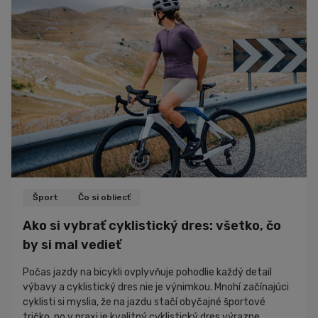
regenerovať po tréningu. Hoci sa o bielkovinách, kre...
Šport
Čo si obliecť
Ako si vybrať cyklistický dres: všetko, čo
by si mal vedieť
Počas jazdy na bicykli ovplyvňuje pohodlie každý detail
výbavy a cyklistický dres nie je výnimkou. Mnohí začínajúci
cyklisti si myslia, že na jazdu stačí obyčajné športové
tričko, no v praxi je kvalitný cyklistický dres výrazne