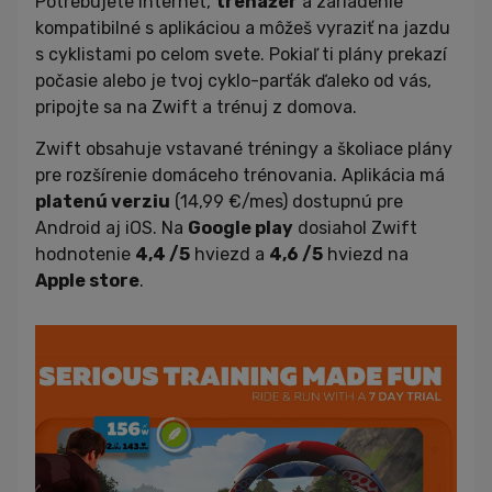
Potrebujete internet,
trenažér
a zariadenie
kompatibilné s aplikáciou a môžeš vyraziť na jazdu
s cyklistami po celom svete. Pokiaľ ti plány prekazí
počasie alebo je tvoj cyklo-parťák ďaleko od vás,
pripojte sa na Zwift a trénuj z domova.
Zwift obsahuje vstavané tréningy a školiace plány
pre rozšírenie domáceho trénovania. Aplikácia má
platenú verziu
(14,99 €/mes) dostupnú pre
Android aj iOS. Na
Google play
dosiahol Zwift
hodnotenie
4,4 /5
hviezd a
4,6 /5
hviezd na
Apple store
.