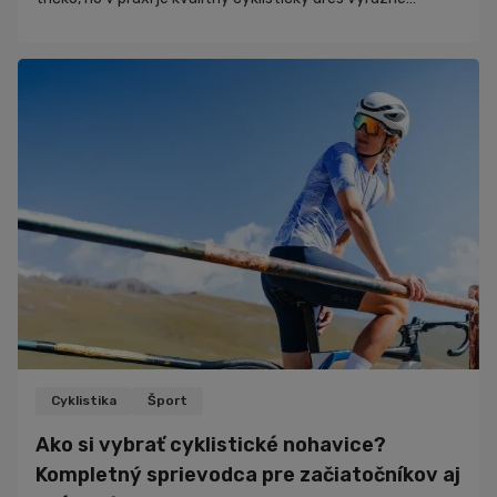
pohodlnejší a funkčnejší. V tomto článku sa pozrieme na to,
čím sa cyklistický dres líši od bežného športového trička,
prečo sa oplatí venovať jeho výberu pozornosť a ako si
vybrať model, ktorý bude vyhovovať práve tebe.
Cyklistika
Šport
Ako si vybrať cyklistické nohavice?
Kompletný sprievodca pre začiatočníkov aj