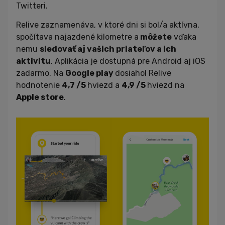
Twitteri.
Relive zaznamenáva, v ktoré dni si bol/a aktívna,
spočítava najazdené kilometre a
môžete
vďaka
nemu
sledovať aj vašich priateľov a ich
aktivitu
. Aplikácia je dostupná pre Android aj iOS
zadarmo. Na
Google play
dosiahol Relive
hodnotenie
4,7 /5
hviezd a
4,9 /5
hviezd na
Apple store
.