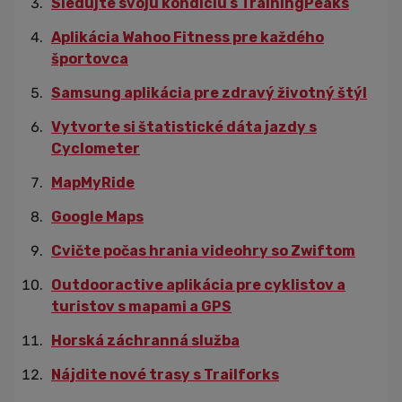
Sledujte svoju kondíciu s TrainingPeaks
Aplikácia Wahoo Fitness pre každého
športovca
Samsung aplikácia pre zdravý životný štýl
Vytvorte si štatistické dáta jazdy s
Cyclometer
MapMyRide
Google Maps
Cvičte počas hrania videohry so Zwiftom
Outdooractive aplikácia pre cyklistov a
turistov s mapami a GPS
Horská záchranná služba
Nájdite nové trasy s Trailforks