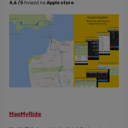
4,6 /5
hviezd na
Apple store
.
MapMyRide