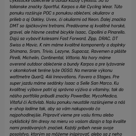
cyklistické oblečenie si obľúbi každý cyklista. Sú to
talianske značky Sportful, Karpos a Alé Cycling Wear. Túto
ponuku rozširuje POC s ponukou oblečeni, okuliarov a
prilieb a aj Oakley, Uvex, či okuliarmi od Neon. Ďalej značka
DMT so špičkovými tretrami. Predávame aj kvalitné horské,
gravel, ale hlavne cestné bicykle Isaac, Cipollini a Pinarello.
Dajú sa vybaviť kolesami Fast Forward, Zipp, DRAC, DT
Swiss a Mavic. K nim máme kvalitné komponenty a doplnky
Shimano, Sram, Trivio, Lezyne, Supacaz, Ravemen a plášte
Pirelli, Michelin, Continental, Vittoria. Na hory máme
overené outdoor oblečenie a bundy Karpos a pre lyžovanie
v akomkoľvek teréne lyže OGSO. Na meranie výkonu
wattmetre QuarQ, 4iiii Innovations, Favero a Stages. Pre
super jazdu máme sedánky Isaac a Selle San Marco. Ku
kvalitnej výbave patrí aj správna výživa a vitamíny, tak do
nášho portfólia pribudli značky PowerBar, MycoMedica,
Vitaful či Activlab. Našu ponuku neustále rozširujeme a náš
e-shop ladíme tak, aby sa vám nakupovalo čo
najpohodlnejšie. Pripraviť vieme pre vašu firmu alebo
cyklistický tím dresy na mieru vo vašom dizajn a top kvalite
nami predávaných značiek. Každý príbeh nesie svoje
posolstvo, ktorým sa môžeme inšpirovať, alebo sa z neho