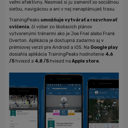
veľmi efektívny. Nesmieš si ju zameniť so sociálnou
sieťou, navigáciou a ani v nej nenaplánuješ trasu.
TrainingPeaks
umožňuje vytvárať a rozvrhovať
cvičenia
, či výber zo školiacich plánov
vytvorenými trénermi ako je Joe Friel alebo Frank
Overton. Aplikácia je dostupná zadarmo aj v
prémiovej verzii pre Android a iOS. Na
Google play
dosiahla aplikácia TrainingPeaks hodnotenie
4,6
/5
hviezd a
4,8 /5
hviezd na
Apple store
.