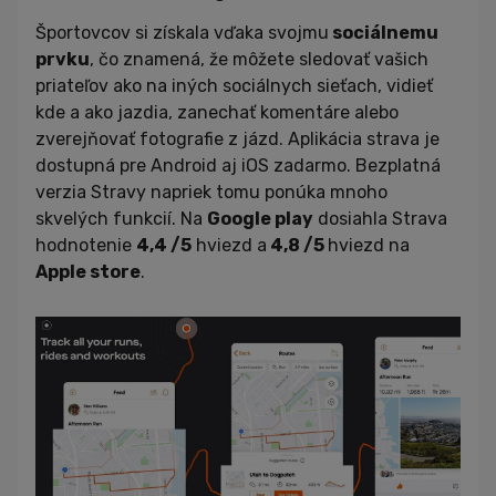
Športovcov si získala vďaka svojmu
sociálnemu
prvku
, čo znamená, že môžete sledovať vašich
priateľov ako na iných sociálnych sieťach, vidieť
kde a ako jazdia, zanechať komentáre alebo
zverejňovať fotografie z jázd. Aplikácia strava je
dostupná pre Android aj iOS zadarmo. Bezplatná
verzia Stravy napriek tomu ponúka mnoho
skvelých funkcií. Na
Google play
dosiahla Strava
hodnotenie
4,4 /5
hviezd a
4,8 /5
hviezd na
Apple store
.