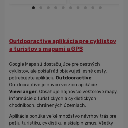
White Shimano 105 Di2
Shimano Ultegra Di2
R7150 karbónový biely
karbónový
sivý/strieborný
Outdooractive aplikácia pre cyklistov
a turistov s mapami a GPS
Google Maps sú dostačujúce pre cestných
cyklistov, ale pokiaľ rád objavuješ lesné cesty,
potrebujete aplikáciu
Outdooractive
.
Outdooractive je novou verziou aplikácie
Do košíka
Do košíka
Viewranger
. Obsahuje najnovšie vektorové mapy,
informácie o turistických a cyklistických
chodníkoch, chránených územiach.
Aplikácia ponúka veľké množstvo návrhov trás pre
pešiu turistiku, cyklistiku a skialpinizmus. Všetky