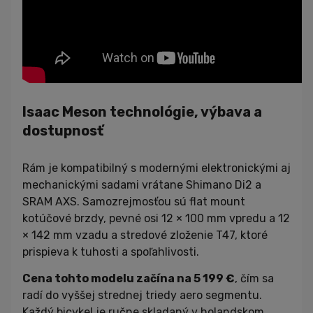
Isaac Meson technológie, výbava a
dostupnosť
Rám je kompatibilný s modernými elektronickými aj
mechanickými sadami vrátane Shimano Di2 a
SRAM AXS. Samozrejmosťou sú flat mount
kotúčové brzdy, pevné osi 12 × 100 mm vpredu a 12
× 142 mm vzadu a stredové zloženie T47, ktoré
prispieva k tuhosti a spoľahlivosti.
Cena tohto modelu začína na 5 199 €
, čím sa
radí do vyššej strednej triedy aero segmentu.
Každý bicykel je ručne skladaný v holandskom