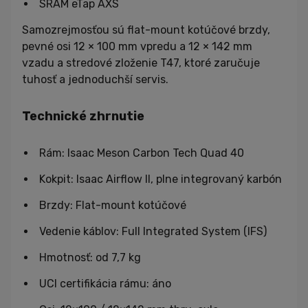
SRAM eTap AXS
Samozrejmosťou sú flat-mount kotúčové brzdy,
pevné osi 12 × 100 mm vpredu a 12 × 142 mm
vzadu a stredové zloženie T47, ktoré zaručuje
tuhosť a jednoduchší servis.
Technické zhrnutie
Rám: Isaac Meson Carbon Tech Quad 40
Kokpit: Isaac Airflow II, plne integrovaný karbón
Brzdy: Flat-mount kotúčové
Vedenie káblov: Full Integrated System (IFS)
Hmotnosť: od 7,7 kg
UCI certifikácia rámu: áno