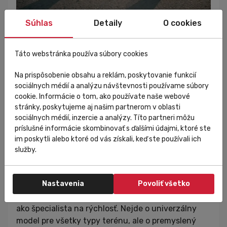
Súhlas
Detaily
O cookies
Táto webstránka používa súbory cookies
Značka a výrobca bicyklov Isaac
Na prispôsobenie obsahu a reklám, poskytovanie funkcií
sociálnych médií a analýzu návštevnosti používame súbory
Cycle pochádza z Holandska a dlhodobo sa
cookie. Informácie o tom, ako používate naše webové
špecializuje na vývoj výkonnostných karbónových
stránky, poskytujeme aj našim partnerom v oblasti
cestných bicyklov. Vo svojich modeloch kombinuje
sociálnych médií, inzercie a analýzy. Títo partneri môžu
technickú precíznosť, moderné technológie a
príslušné informácie skombinovať s ďalšími údajmi, ktoré ste
im poskytli alebo ktoré od vás získali, keď ste používali ich
pretekársku filozofiu. Dôraz kladie na
služby.
aerodynamiku, efektivitu prenosu energie a čistý
dizajn. Ručná montáž a kontrola kvality patria
medzi základné piliere značky.
Nastavenia
Povoliť všetko
Cestný bicykel Isaac Meson
je jasne profilovaný
ako špecialista na rýchlosť. Nejde o univerzálny
model pre všetky typy terénu, ale o premyslený