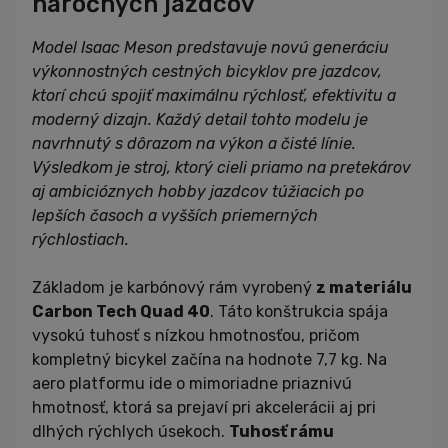
náročných jazdcov
Model Isaac Meson predstavuje novú generáciu
výkonnostných cestných bicyklov pre jazdcov,
ktorí chcú spojiť maximálnu rýchlosť, efektivitu a
moderný dizajn. Každý detail tohto modelu je
navrhnutý s dôrazom na výkon a čisté línie.
Výsledkom je stroj, ktorý cieli priamo na pretekárov
aj ambicióznych hobby jazdcov túžiacich po
lepších časoch a vyšších priemerných
rýchlostiach.
Základom je karbónový rám vyrobený
z materiálu
Carbon Tech Quad 40
. Táto konštrukcia spája
vysokú tuhosť s nízkou hmotnosťou, pričom
kompletný bicykel začína na hodnote 7,7 kg. Na
aero platformu ide o mimoriadne priaznivú
hmotnosť, ktorá sa prejaví pri akcelerácii aj pri
dlhých rýchlych úsekoch.
Tuhosť rámu