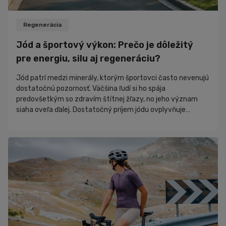
Recepty
Rozhovory
Regenerácia
Zaujímavosti
Jód a športový výkon: Prečo je dôležitý
Novinky
pre energiu, silu aj regeneráciu?
PR články
Jód patrí medzi minerály, ktorým športovci často nevenujú
Nákupný poradca
dostatočnú pozornosť. Väčšina ľudí si ho spája
predovšetkým so zdravím štítnej žľazy, no jeho význam
siaha oveľa ďalej. Dostatočný príjem jódu ovplyvňuje
produkciu energie, metabolizmus, regeneráciu, hormonálnu
rovnováhu aj celkovú športovú výkonnosť. Ak organizmus
nemá dostatok tohto stopového prvku, môže sa to prejaviť
únavou, poklesom výdrže či horšou schopnosťou
regenerovať po tréningu. Hoci sa o bielkovinách, kre...