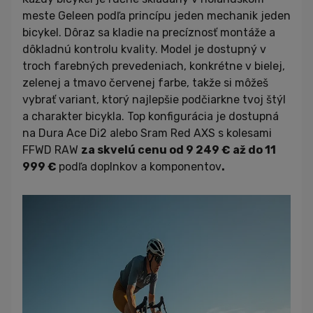
meste Geleen podľa princípu jeden mechanik jeden
bicykel. Dôraz sa kladie na precíznosť montáže a
dôkladnú kontrolu kvality. Model je dostupný v
troch farebných prevedeniach, konkrétne v bielej,
zelenej a tmavo červenej farbe, takže si môžeš
vybrať variant, ktorý najlepšie podčiarkne tvoj štýl
a charakter bicykla. Top konfigurácia je dostupná
na Dura Ace Di2 alebo Sram Red AXS s kolesami
FFWD RAW
za skvelú cenu od 9 249 € až do 11
999 €
podľa doplnkov a komponentov
.