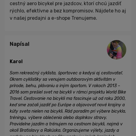
cestný aero bicykel pre jazdcov, ktorí chcú jazdiť
rýchlo, efektívne a bez kompromisov. Nájdete ho aj
v našej predajni a e-shope Trenujeme.
Napísal
Karol
Som rekreačný cyklista, športovec a kedysi aj cestovateľ.
Okrem cyklistiky sa venujem outdoorovým aktivitám v
prírode, behu, plávaniu a iným športom. V rokoch 2013 –
2016 som prešiel svet na bicykli v rámci projektu World Bike
Travel. Cestovanie na bicykli ma fascinuje už od roku 2000,
keď sme začali jazdiť po Európe a objavovať nové krajiny a
kúty sveta nielen na bicykli. Rád poradím pri výbere bicykla,
tréningu, výbere oblečenia alebo doplnkov stravy.
Pravidelne jazdím a trénujem na cestnom bicykli, najmä v
okolí Bratislavy a Rakúska. Organizujeme výlety, jazdy a