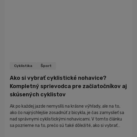
Cyklistika
Šport
Ako si vybrať cyklistické nohavice?
Kompletný sprievodca pre začiatočníkov aj
skúsených cyklistov
Ak po každej jazde nemyslíš na krásne výhľady, ale na to,
ako čo najrýchlejšie zosadnúť z bicykla, je čas zamyslieť sa
nad správnymi cyklistickými nohavicami. V tomto článku
sa pozrieme na to, prečo sú také dôležité, ako si vybrať
správny model a na čo sa zamerať pred kúpou. Výber