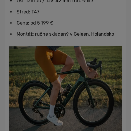
Osi: 12×100 / 12×142 mm thru-axle
Stred: T47
Cena: od 5 199 €
Montáž: ručne skladaný v Geleen, Holandsko