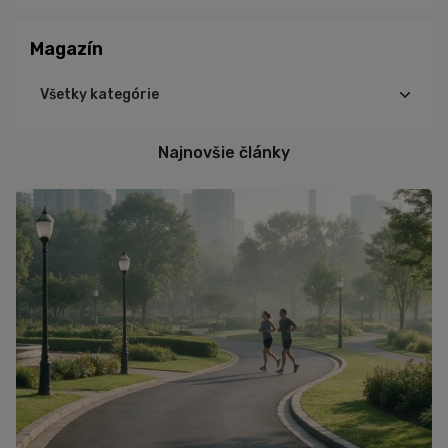
Magazín
Všetky kategórie
Cyklistika
Najnovšie články
Triatlon
Turistika
Beh
Tréning
Výživa
Ďalšie športy
Šport
Zdravie
Cviky
Iné