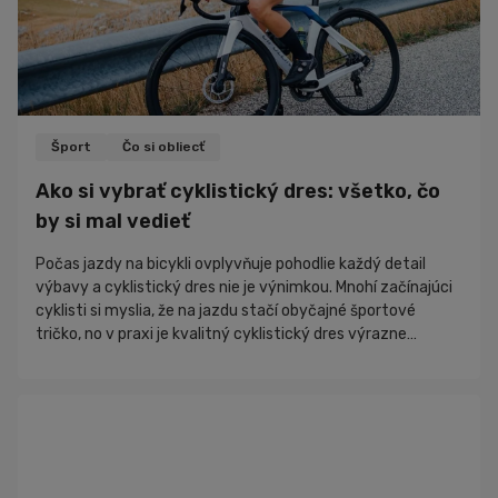
Šport
Čo si obliecť
Ako si vybrať cyklistický dres: všetko, čo
by si mal vedieť
Počas jazdy na bicykli ovplyvňuje pohodlie každý detail
výbavy a cyklistický dres nie je výnimkou. Mnohí začínajúci
cyklisti si myslia, že na jazdu stačí obyčajné športové
tričko, no v praxi je kvalitný cyklistický dres výrazne
pohodlnejší a funkčnejší. V tomto článku sa pozrieme na to,
čím sa cyklistický dres líši od bežného športového trička,
prečo sa oplatí venovať jeho výberu pozornosť a ako si
vybrať model, ktorý bude vyhovovať práve tebe.