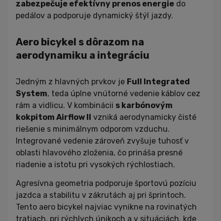
zabezpečuje efektívny prenos energie
do
pedálov a podporuje dynamický štýl jazdy.
Aero bicykel s dôrazom na
aerodynamiku a integráciu
Jedným z hlavných prvkov je
Full Integrated
System
, teda úplne vnútorné vedenie káblov cez
rám a vidlicu. V kombinácii
s karbónovým
kokpitom Airflow II
vzniká aerodynamicky čisté
riešenie s minimálnym odporom vzduchu.
Integrované vedenie zároveň zvyšuje tuhosť v
oblasti hlavového zloženia, čo prináša presné
riadenie a istotu pri vysokých rýchlostiach.
Agresívna geometria podporuje športovú pozíciu
jazdca a stabilitu v zákrutách aj pri šprintoch.
Tento aero bicykel najviac vynikne na rovinatých
tratiach, pri rýchlych únikoch a v situáciách, kde