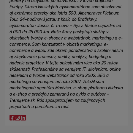
preteky na bicykloch po Slovensku i v iných krajinách
Európy. Okrem klasických cyklomaratónov som absolvoval
aj extrémne preteky ako Istria 300, Alpenbrevet Platinum
Tour, 24-hodinovú jazdu z Košíc do Bratislavy,
cyklomaratón Jasná, či Trnava – Rysy. Ročne najazdím od
6 000 do 25 000 km. Naše firmy poskytujú služby v
oblastiach tvorby e-shopov a webstránok, marketingu a e-
commerce. Som konzultant v oblasti marketingu, e-
commerce a webu, kde okrem poradenstva a školení riešim
aj zlepšovanie procesov, audity, analýzy, budgeting a
riadenie projektov. V tejto oblasti mám viac ako 20 rokov
skúseností. Profesionálne sa venujem IT, školeniam, online
riešeniam a tvorbe webstránok od roku 2002. SEO a
marketingu sa venujem od roku 2007. Založil som
marketingovú agentúru Madviso, e-shop platformu Midasto
a e-shop a predajňu zameranú na cyklo a outdoor –
Trenujeme.sk. Rád spolupracujem na zaujímavých
projektoch a pomáham im rásť.