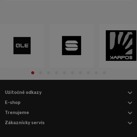
cyklistických nohavíc sa môže na prvý pohľad zdať
jednoduchý. V sk...
Užitočné odkazy
E-shop
Trenujeme
Zákaznícky servis