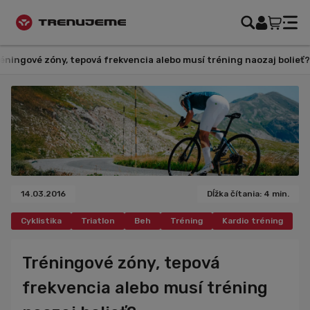
Blog
Tréningové zóny, tepová frekvencia alebo musí tréning n
14.03.2016
Dĺžka čítania: 4 min.
Cyklistika
Triatlon
Beh
Tréning
Kardio tréning
Posilňovanie
Šport
Iné
Tipy
Tréningové zóny, tepová
frekvencia alebo musí tréning