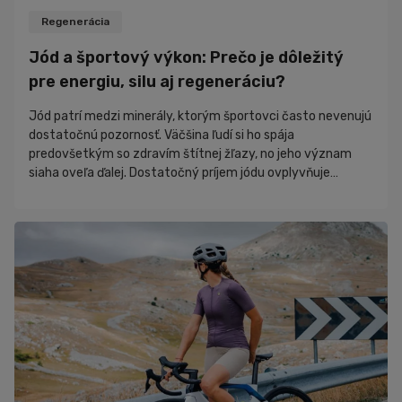
Rozhovory
Regenerácia
Zaujímavosti
Jód a športový výkon: Prečo je dôležitý
Novinky
pre energiu, silu aj regeneráciu?
PR články
Jód patrí medzi minerály, ktorým športovci často nevenujú
Nákupný poradca
dostatočnú pozornosť. Väčšina ľudí si ho spája
predovšetkým so zdravím štítnej žľazy, no jeho význam
siaha oveľa ďalej. Dostatočný príjem jódu ovplyvňuje
produkciu energie, metabolizmus, regeneráciu, hormonálnu
rovnováhu aj celkovú športovú výkonnosť. Ak organizmus
nemá dostatok tohto stopového prvku, môže sa to prejaviť
únavou, poklesom výdrže či horšou schopnosťou
regenerovať po tréningu. Hoci sa o bielkovinách, kre...