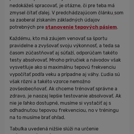
nedokážeš spracovať, je otázne, či pre teba má
zmysel čítať ďalej. V predchádzajúcom článku
som
sa zaoberal získaním základných údajov
potrebných pre
stanovenie tepových pásiem
.
Každému, kto má záujem venovať sa športu
pravidelne a zvyšovať svoju výkonnosť, a teda sa
časom zúčastňovať aj súťaží, odporúčam takéto
testy absolvovať. Mnoho príručiek a návodov však
vysvetľuje ako si maximálnu tepovú frekvenciu
vypočítať podľa veku a prípadne aj váhy. Ľudia sú
však rôzni a takéto vzorce nemožno
zovšeobecňovať. Ak chceme trénovať správne a
zdravo, je naozaj lepšie testovanie absolvovať. Ak
nie je ľahko dostupné, musíme si vystačiť aj s
odhadnutou tepovou frekvenciou, no v tréningu
na to musíme brať ohľad.
Tabuľka uvedená nižšie slúži na určenie