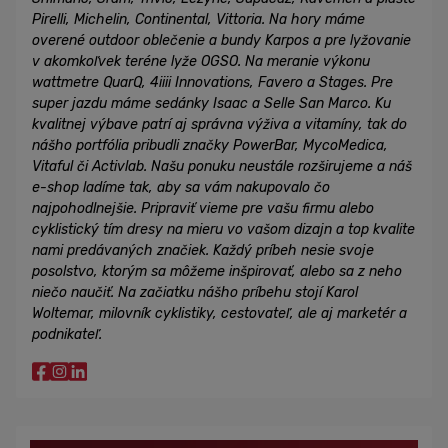
Pirelli, Michelin, Continental, Vittoria. Na hory máme
overené outdoor oblečenie a bundy Karpos a pre lyžovanie
v akomkoľvek teréne lyže OGSO. Na meranie výkonu
wattmetre QuarQ, 4iiii Innovations, Favero a Stages. Pre
super jazdu máme sedánky Isaac a Selle San Marco. Ku
kvalitnej výbave patrí aj správna výživa a vitamíny, tak do
nášho portfólia pribudli značky PowerBar, MycoMedica,
Vitaful či Activlab. Našu ponuku neustále rozširujeme a náš
e-shop ladíme tak, aby sa vám nakupovalo čo
najpohodlnejšie. Pripraviť vieme pre vašu firmu alebo
cyklistický tím dresy na mieru vo vašom dizajn a top kvalite
nami predávaných značiek. Každý príbeh nesie svoje
posolstvo, ktorým sa môžeme inšpirovať, alebo sa z neho
niečo naučiť. Na začiatku nášho príbehu stojí Karol
Woltemar, milovník cyklistiky, cestovateľ, ale aj marketér a
podnikateľ.