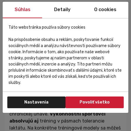
postupné a neunáhlené. Vzhľadom na jeho
Súhlas
Detaily
O cookies
náročnosť je zbytočné zaraďovať ho v
rekreačnom športe
. Vo
výkonnostnom športe
sa mi osvedčilo zaradiť ho raz za štyri dni, prípadne
Táto webstránka používa súbory cookies
aj menej často – vždy v závislosti od pocitov a
fyzickej zdatnosti športovca. Doplnenie
Na prispôsobenie obsahu a reklám, poskytovanie funkcií
sociálnych médií a analýzu návštevnosti používame súbory
glykogénových zásob do svalových buniek totiž
cookie. Informácie o tom, ako používate naše webové
trvá niekoľko dní a častým zaraďovaním týchto
stránky, poskytujeme aj našim partnerom v oblasti
tréningov organizmus opäť len zbytočne trápime.
sociálnych médií, inzercie a analýzy. Títo partneri môžu
príslušné informácie skombinovať s ďalšími údajmi, ktoré ste
Záverom len zhrnutie.
Veľkú pozornosť
treba
im poskytli alebo ktoré od vás získali, keď ste používali ich
venovať tréningu v dolných aeróbnych zónach,
služby.
kde sa telo najlepšie pripravuje na zaťaženie.
Vyhýbať sa
treba pásmam okolo anaeróbneho
prahu, kde
tréning
najmenej vypláca vynaložené
Nastavenia
Povoliť všetko
úsilie a môže viesť k stavu pretrénovanosti a k
chronickej únave.
Výkonnostní športovci
absolvujú aj
tréning v pásmach tolerancie
laktátu. Na konkrétne tréningové modely sa môžeš