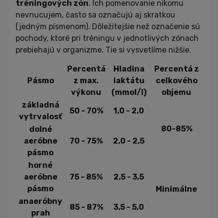
tréningových zón
. Ich pomenovanie nikomu
nevnucujem, často sa označujú aj skratkou
(jedným písmenom). Dôležitejšie než označenie sú
pochody, ktoré pri tréningu v jednotlivých zónach
prebiehajú v organizme. Tie si vysvetlíme nižšie.
Percentá
Hladina
Percentá z
Pásmo
z max.
laktátu
celkového
výkonu
(mmol/l)
objemu
základná
50 - 70%
1,0 - 2,0
vytrvalosť
80-85%
dolné
aeróbne
70 - 75%
2,0 - 2,5
pásmo
horné
aeróbne
75 - 85%
2,5 - 3,5
pásmo
Minimálne
anaeróbny
85 - 87%
3,5 - 5,0
prah