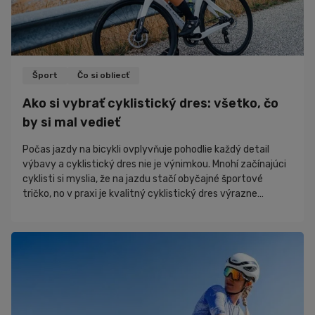
Šport
Čo si obliecť
Ako si vybrať cyklistický dres: všetko, čo
by si mal vedieť
Počas jazdy na bicykli ovplyvňuje pohodlie každý detail
výbavy a cyklistický dres nie je výnimkou. Mnohí začínajúci
cyklisti si myslia, že na jazdu stačí obyčajné športové
tričko, no v praxi je kvalitný cyklistický dres výrazne
pohodlnejší a funkčnejší. V tomto článku sa pozrieme na to,
čím sa cyklistický dres líši od bežného športového trička,
prečo sa oplatí venovať jeho výberu pozornosť a ako si
vybrať model, ktorý bude vyhovovať práve tebe.