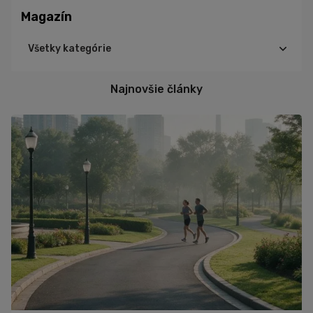
Magazín
Všetky kategórie
Cyklistika
Najnovšie články
Triatlon
Turistika
Beh
Tréning
Výživa
Ďalšie športy
Šport
Zdravie
Cviky
Iné
Recepty