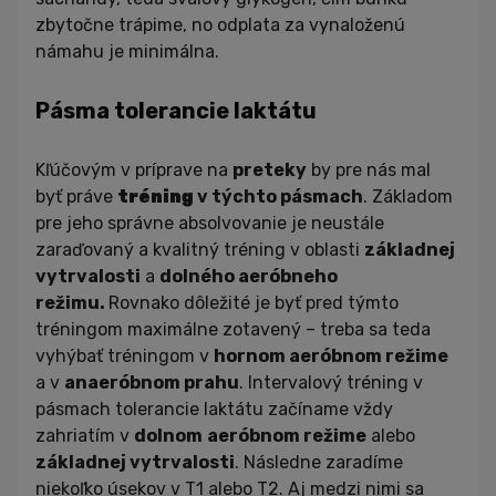
zbytočne trápime, no odplata za vynaloženú
námahu je minimálna.
Pásma tolerancie laktátu
Kľúčovým v príprave na
preteky
by pre nás mal
byť práve
tréning
v týchto pásmach
. Základom
pre jeho správne absolvovanie je neustále
zaraďovaný a kvalitný tréning v oblasti
základnej
vytrvalosti
a
dolného aeróbneho
režimu.
Rovnako dôležité je byť pred týmto
tréningom maximálne zotavený – treba sa teda
vyhýbať tréningom v
hornom aeróbnom režime
a v
anaeróbnom prahu
. Intervalový tréning v
pásmach tolerancie laktátu začíname vždy
zahriatím v
dolnom
aeróbnom režime
alebo
základnej vytrvalosti
. Následne zaradíme
niekoľko úsekov v T1 alebo T2. Aj medzi nimi sa