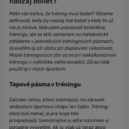
naozaj bolieť?
Máta vás mýtus, že tréning musí bolieť? Skúsme
definovať, kedy by naozaj mal bolieť a kedy to už
nie je zdravé. Nebudem popisovať konkrétne
tréningy, ale sa skôr zameriam na metabolické
zaťaženie v jednotlivých tréningových pásmach.
Vysvetlím aj ich úlohu pri zlepšovaní výkonnosti.
Model tréningových zón sa mi pri niekoľkoročnom
tréningu v cyklistike veľmi osvedčil. Dá sa však
použiť aj v iných športoch.
Tepové pásma v tréningu
Začnem vetou, ktorú začínajúci, no zároveň
ambiciózni športovci chápu len ťažko.
Tréning,
ktorý bolí menej, je pre tvoje telo
prospešnejší.
Samozrejme ju ešte rozviniem a
poriadne vysvetlím. Ak ju však už teraz akosi