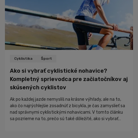
Cyklistika
Šport
Ako si vybrať cyklistické nohavice?
Kompletný sprievodca pre začiatočníkov aj
skúsených cyklistov
Ak po každej jazde nemyslíš na krásne výhľady, ale na to,
ako čo najrýchlejšie zosadnúť z bicykla, je čas zamyslieť sa
nad správnymi cyklistickými nohavicami. V tomto článku
sa pozrieme na to, prečo sú také dôležité, ako si vybrať
správny model a na čo sa zamerať pred kúpou. Výber
cyklistických nohavíc sa môže na prvý pohľad zdať