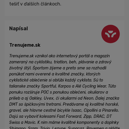
tešiť v ďalších článkoch.
Napísal
Trenujeme.sk
Trenujeme.sk vznikol ako internetový portál a magazín
zameraný na cyklistiku, triatlon, beh, plávanie a zdravý
životný štýl. Športom žijeme a preto sme sa rozhodli
ponúkať nami overené a kvalitné značky, ktorých
cyklistické oblečenie si obľúbi každý cyklista. Sú to
talianske značky Sportful, Karpos a Alé Cycling Wear. Túto
ponuku rozširuje POC s ponukou oblečeni, okuliarov a
prilieb a aj Oakley, Uvex, či okuliarmi od Neon. Ďalej značka
DMT so špičkovými tretrami. Predávame aj kvalitné horské,
gravel, ale hlavne cestné bicykle Isaac, Cipollini a Pinarello.
Dajú sa vybaviť kolesami Fast Forward, Zipp, DRAC, DT
Swiss a Mavic. K nim máme kvalitné komponenty a doplnky
Shimano, Sram, Trivio, Lezyne, Supacaz, Ravemen a plášte