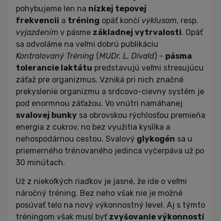
pohybujeme len na
nízkej tepovej
frekvencii
a
tréning
opäť končí
výklusom
, resp.
vyjazdením
v pásme
z
ákladnej vytrvalosti
. Opäť
sa odvoláme na veľmi dobrú publikáciu
Kontrolovaný Tréning
(
MUDr. L. Dívald
) –
pásma
tolerancie laktátu
predstavujú veľmi stresujúcu
záťaž pre organizmus. Vzniká pri nich značné
prekyslenie organizmu a srdcovo-cievny systém je
pod enormnou záťažou. Vo vnútri namáhanej
svalovej bunky
sa obrovskou rýchlosťou premieňa
energia z cukrov, no bez využitia kyslíka a
nehospodárnou cestou. Svalový
glykogén
sa u
priemerného trénovaného jedinca vyčerpáva už po
30 minútach.
Už z niekoľkých riadkov je jasné, že ide o veľmi
náročný tréning. Bez neho však nie je možné
posúvať telo na nový výkonnostný level. Aj s týmto
tréningom však musí byť
zvyšovanie výkonnosti