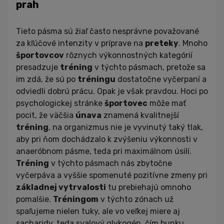
prah
Tieto pásma sú žiaľ často nesprávne považované
za kľúčové intenzity v príprave na
preteky
. Mnoho
športovcov
rôznych výkonnostných kategórií
presadzuje
tréning
v týchto pásmach, pretože sa
im zdá, že sú po
tréningu
dostatočne vyčerpaní a
odviedli dobrú prácu. Opak je však pravdou. Hoci po
psychologickej stránke
športovec
môže mať
pocit, že väčšia
únava
znamená kvalitnejší
tréning
, na organizmus nie je vyvinutý taký tlak,
aby pri ňom dochádzalo k zvýšeniu výkonnosti v
anaeróbnom pásme, teda pri maximálnom úsilí.
Tréning
v týchto pásmach nás zbytočne
vyčerpáva a vyššie spomenuté pozitívne zmeny pri
základnej vytrvalosti
tu prebiehajú omnoho
pomalšie.
Tréningom
v týchto zónach už
spaľujeme nielen tuky, ale vo veľkej miere aj
sacharidy, teda svalový glykogén, čím bunku