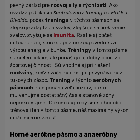
pevný základ pre
rozvoj sily a rýchlosti
. Ako
uvádza publikácia
Kontrolovaný tréning
od
MUDr. L.
Dívalda,
počas
tréningu
v týchto pásmach sa
zlepšuje adaptácia svalov, zlepšuje sa prekrvenie
svalov, zvyšuje sa
imunita
.
Rastie aj počet
mitochondrií, ktoré sú priamo zodpovedné za
výrobu energie v bunke.
Tréningy
v tomto pásme
sú nielen liekom, ale prinášajú aj dobrý pocit zo
športovej činnosti. Sú vhodné aj pri riešení
nadváhy
, keďže väčšina energie je využívaná z
tukových zásob.
Tréning
v týchto
aeróbnych
pásmach
nám prináša veľa pozitív, preto
mu venujme dostatočný čas a stanové zóny
neprekračujme. Dokonca aj keby sme dlhodobo
trénovali len v tomto pásme, náš maximálny výkon
môže mierne vzrásť.
Horné aeróbne pásmo a anaeróbny