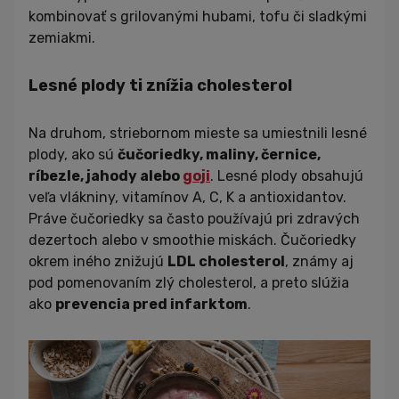
kombinovať s grilovanými hubami, tofu či sladkými
zemiakmi.
Lesné plody ti znížia cholesterol
Na druhom, striebornom mieste sa umiestnili lesné
plody, ako sú
čučoriedky, maliny, černice,
ríbezle, jahody alebo
goji
. Lesné plody obsahujú
veľa vlákniny, vitamínov A, C, K a antioxidantov.
Práve čučoriedky sa často používajú pri zdravých
dezertoch alebo v smoothie miskách. Čučoriedky
okrem iného znižujú
LDL cholesterol
, známy aj
pod pomenovaním zlý cholesterol, a preto slúžia
ako
prevencia pred infarktom
.