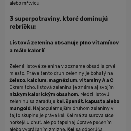
alebo mŕtvicu.
3 superpotraviny, ktoré dominujú
rebríčku:
Listová zelenina obsahuje plno vitamínov
a málo kalorií
Zelená listová zelenina v zozname obsadila prvé
miesto. Práve tento druh zeleniny je bohatý na
železo, kalcium, magnézium, vitamíny A a C
.
Okrem toho, listová zelenina je známa aj svojím
nízkym kalorickým obsahom
. Medzi listovú
zeleninu sa zaraďuje
kel, špenát, kapusta alebo
mangold
. Najpopulárnejším druhom zeleniny v
tejto skupine je práve kel. Kel má za surova síce
horkejšiu chuť, ale po tepelnej úprave pečením
alebo vyprážaním zmizne.
Kel
sa odporúča