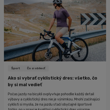
regenerovať po tréningu. Hoci sa o bielkovinách, kre...
Šport
Čo si obliecť
Ako si vybrať cyklistický dres: všetko, čo
by si mal vedieť
Počas jazdy na bicykli ovplyvňuje pohodlie každý detail
výbavy a cyklistický dres nie je výnimkou. Mnohí začínajúci
cyklisti si myslia, že na jazdu stačí obyčajné športové
tričko, no v praxi je kvalitný cyklistický dres výrazne