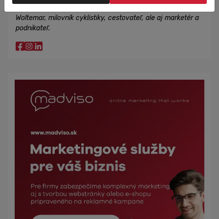
niečo naučiť. Na začiatku nášho príbehu stojí Karol
Woltemar, milovník cyklistiky, cestovateľ, ale aj marketér a
podnikateľ.