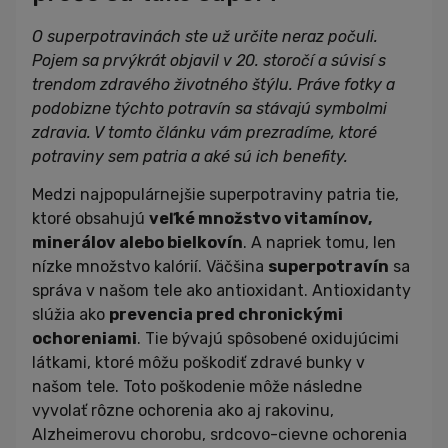
O superpotravinách ste už určite neraz počuli.
Pojem sa prvýkrát objavil v 20. storočí a súvisí s
trendom zdravého životného štýlu. Práve fotky a
podobizne týchto potravín sa stávajú symbolmi
zdravia. V tomto článku vám prezradíme, ktoré
potraviny sem patria a aké sú ich benefity.
Medzi najpopulárnejšie superpotraviny patria tie,
ktoré obsahujú
veľké množstvo vitamínov,
minerálov alebo bielkovín
. A napriek tomu, len
nízke množstvo kalórií. Väčšina
superpotravín
sa
správa v našom tele ako antioxidant. Antioxidanty
slúžia ako
prevencia pred chronickými
ochoreniami
. Tie bývajú spôsobené oxidujúcimi
látkami, ktoré môžu poškodiť zdravé bunky v
našom tele. Toto poškodenie môže následne
vyvolať rôzne ochorenia ako aj rakovinu,
Alzheimerovu chorobu, srdcovo-cievne ochorenia