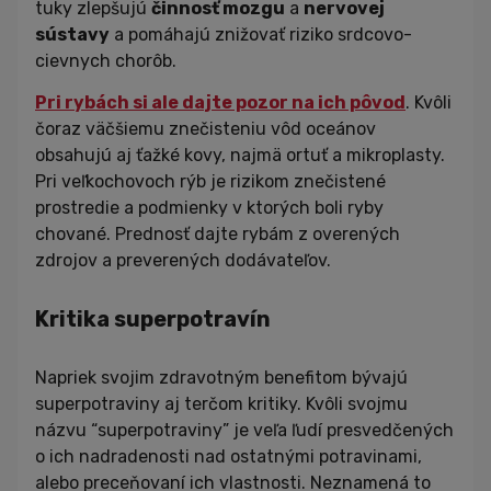
tuky zlepšujú
činnosť mozgu
a
nervovej
sústavy
a pomáhajú znižovať riziko srdcovo-
cievnych chorôb.
Pri rybách si ale dajte pozor na ich pôvod
. Kvôli
čoraz väčšiemu znečisteniu vôd oceánov
obsahujú aj ťažké kovy, najmä ortuť a mikroplasty.
Pri veľkochovoch rýb je rizikom znečistené
prostredie a podmienky v ktorých boli ryby
chované. Prednosť dajte rybám z overených
zdrojov a preverených dodávateľov.
Kritika superpotravín
Napriek svojim zdravotným benefitom bývajú
superpotraviny aj terčom kritiky. Kvôli svojmu
názvu “superpotraviny” je veľa ľudí presvedčených
o ich nadradenosti nad ostatnými potravinami,
alebo preceňovaní ich vlastnosti. Neznamená to