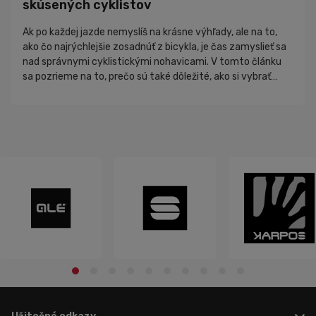
skúsených cyklistov
Ak po každej jazde nemyslíš na krásne výhľady, ale na to,
ako čo najrýchlejšie zosadnúť z bicykla, je čas zamyslieť sa
nad správnymi cyklistickými nohavicami. V tomto článku
sa pozrieme na to, prečo sú také dôležité, ako si vybrať
správny model a na čo sa zamerať pred kúpou. Výber
cyklistických nohavíc sa môže na prvý pohľad zdať
jednoduchý. V sk...