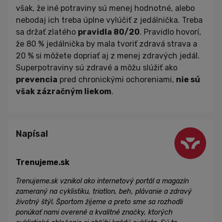
však, že iné potraviny sú menej hodnotné, alebo
nebodaj ich treba úplne vylúčiť z jedálnička. Treba
sa držať zlatého
pravidla 80/20
. Pravidlo hovorí,
že 80 % jedálnička by mala tvoriť zdravá strava a
20 % si môžete dopriať aj z menej zdravých jedál.
Superpotraviny sú zdravé a môžu slúžiť ako
prevencia
pred chronickými ochoreniami,
nie sú
však zázračným liekom
.
Napísal
Trenujeme.sk
Trenujeme.sk vznikol ako internetový portál a magazín
zameraný na cyklistiku, triatlon, beh, plávanie a zdravý
životný štýl. Športom žijeme a preto sme sa rozhodli
ponúkať nami overené a kvalitné značky, ktorých