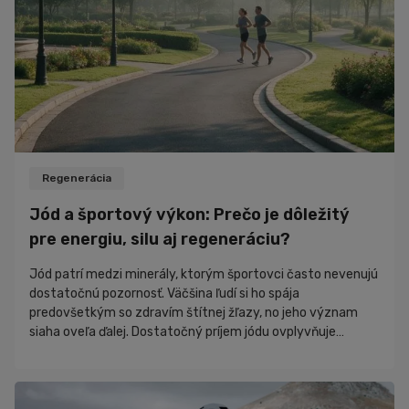
Ďalšie športy
Šport
Zdravie
Cviky
Iné
Recepty
Rozhovory
Regenerácia
Zaujímavosti
Jód a športový výkon: Prečo je dôležitý
Novinky
pre energiu, silu aj regeneráciu?
PR články
Jód patrí medzi minerály, ktorým športovci často nevenujú
Nákupný poradca
dostatočnú pozornosť. Väčšina ľudí si ho spája
predovšetkým so zdravím štítnej žľazy, no jeho význam
siaha oveľa ďalej. Dostatočný príjem jódu ovplyvňuje
produkciu energie, metabolizmus, regeneráciu, hormonálnu
rovnováhu aj celkovú športovú výkonnosť. Ak organizmus
nemá dostatok tohto stopového prvku, môže sa to prejaviť
únavou, poklesom výdrže či horšou schopnosťou