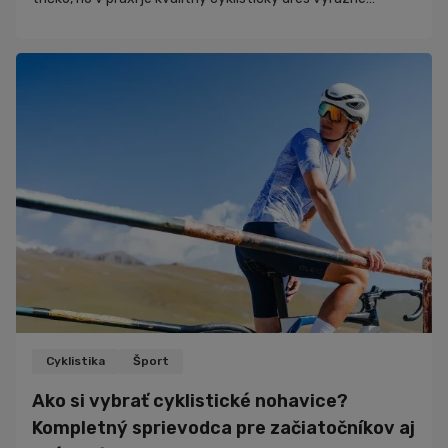
pohodlnejší a funkčnejší. V tomto článku sa pozrieme na to,
čím sa cyklistický dres líši od bežného športového trička,
prečo sa oplatí venovať jeho výberu pozornosť a ako si
vybrať model, ktorý bude vyhovovať práve tebe.
Cyklistika
Šport
Ako si vybrať cyklistické nohavice?
Kompletný sprievodca pre začiatočníkov aj