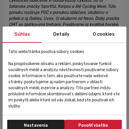
cyklistické oblečenie si obľúbi každý cyklista. Sú to
talianske značky Sportful, Karpos a Alé Cycling Wear. Túto
ponuku rozširuje POC s ponukou oblečeni, okuliarov a
prilieb a aj Oakley, Uvex, či okuliarmi od Neon. Ďalej značka
DMT so špičkovými tretrami. Predávame aj kvalitné horské,
gravel, ale hlavne cestné bicykle Isaac, Cipollini a Pinarello.
Súhlas
Detaily
O cookies
Dajú sa vybaviť kolesami Fast Forward, Zipp, DRAC, DT
Swiss a Mavic. K nim máme kvalitné komponenty a doplnky
Shimano, Sram, Trivio, Lezyne, Supacaz, Ravemen a plášte
Táto webstránka používa súbory cookies
Pirelli, Michelin, Continental, Vittoria. Na hory máme
overené outdoor oblečenie a bundy Karpos a pre lyžovanie
Na prispôsobenie obsahu a reklám, poskytovanie funkcií
v akomkoľvek teréne lyže OGSO. Na meranie výkonu
sociálnych médií a analýzu návštevnosti používame súbory
wattmetre QuarQ, 4iiii Innovations, Favero a Stages. Pre
cookie. Informácie o tom, ako používate naše webové
super jazdu máme sedánky Isaac a Selle San Marco. Ku
stránky, poskytujeme aj našim partnerom v oblasti
kvalitnej výbave patrí aj správna výživa a vitamíny, tak do
sociálnych médií, inzercie a analýzy. Títo partneri môžu
nášho portfólia pribudli značky PowerBar, MycoMedica,
príslušné informácie skombinovať s ďalšími údajmi, ktoré ste
Vitaful či Activlab. Našu ponuku neustále rozširujeme a náš
im poskytli alebo ktoré od vás získali, keď ste používali ich
e-shop ladíme tak, aby sa vám nakupovalo čo
služby.
najpohodlnejšie. Pripraviť vieme pre vašu firmu alebo
cyklistický tím dresy na mieru vo vašom dizajn a top kvalite
nami predávaných značiek. Každý príbeh nesie svoje
Nastavenia
Povoliť všetko
posolstvo, ktorým sa môžeme inšpirovať, alebo sa z neho