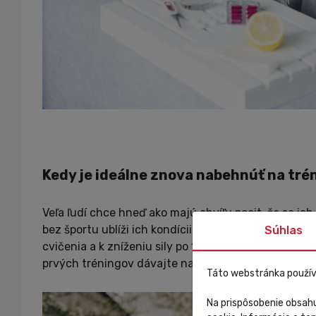
Kedy je ideálne znova nabehnúť na tré
Veľa ľudí chce hneď ako majú chvíľu pocit, že sa ich 
bez športu ublíži ich kondícii aj svalovej hmote. V
Súhlas
cvičenia a k zníženiu sily po 10 dňoch. Počkajte, k
prvých tréningov dávajte na telo menšiu záťaž a na
Táto webstránka použív
Na prispôsobenie obsahu