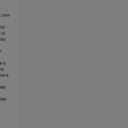
2.2019
tný
 si
kou
i
e a
ns,
iva a
lebo
mar,