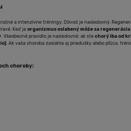
u
ročné a intenzívne tréningy. Dôvod je nasledovný. Regener
dravé. Keď je
organizmus oslabený môže sa regenerácia
v
. Všeobecné pravidlo je nasledovné: ak ste
chorý iba od k
io)
. Ak vaša choroba zasiahla aj priedušky alebo pľúca, trén
och choroby: