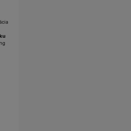
Cviky
Iné
Recepty
ácia
Rozhovory
rku
Zaujímavosti
ing
Novinky
PR články
Nákupný poradca