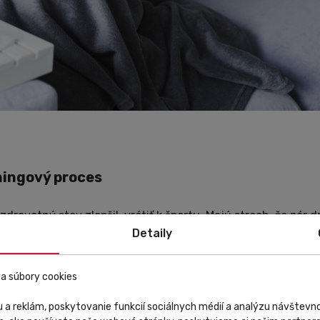
ningový proces
zdravotný stav zlepšil, vrátiť k športu. Majú strach, že pár d
 skutočnosti však dochádza k úbyku svalov až po 3 týždňoch 
Detaily
ým sa úplne nevyliečite a až potom začnite s tréningom. Poča
 intenzite pridávajte opatrne a postupne.
a súbory cookies
 a reklám, poskytovanie funkcií sociálnych médií a analýzu návštev