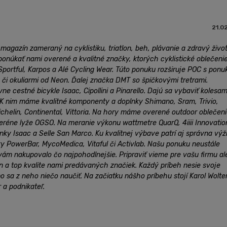
21.0
 magazín zameraný na cyklistiku, triatlon, beh, plávanie a zdravý živo
ponúkať nami overené a kvalitné značky, ktorých cyklistické oblečenie
 Sportful, Karpos a Alé Cycling Wear. Túto ponuku rozširuje POC s ponu
x, či okuliarmi od Neon. Ďalej značka DMT so špičkovými tretrami.
ne cestné bicykle Isaac, Cipollini a Pinarello. Dajú sa vybaviť kolesam
 K nim máme kvalitné komponenty a doplnky Shimano, Sram, Trivio,
ichelin, Continental, Vittoria. Na hory máme overené outdoor oblečeni
eréne lyže OGSO. Na meranie výkonu wattmetre QuarQ, 4iiii Innovatio
y Isaac a Selle San Marco. Ku kvalitnej výbave patrí aj správna výž
čky PowerBar, MycoMedica, Vitaful či Activlab. Našu ponuku neustále
vám nakupovalo čo najpohodlnejšie. Pripraviť vieme pre vašu firmu a
jn a top kvalite nami predávaných značiek. Každý príbeh nesie svoje
o sa z neho niečo naučiť. Na začiatku nášho príbehu stojí Karol Wolte
r a podnikateľ.