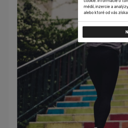
cookie. Informácie o to
médií, inzercie a analýz
alebo ktoré od vás získal
N