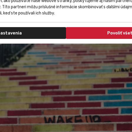
m, ako používate naše webové stránky, poskytujeme aj našim partnero
y. Títo partneri môžu príslušné informácie skombinovať s ďalšími údajmi
i, keď ste používali ich služby.
astavenia
Povoliť vše