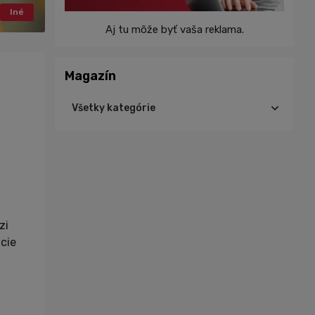
Iné
Aj tu môže byť vaša reklama.
vinky
Magazín
Všetky kategórie
Cyklistika
Triatlon
Turistika
Beh
Tréning
zi
Výživa
cie
Ďalšie športy
Šport
Zdravie