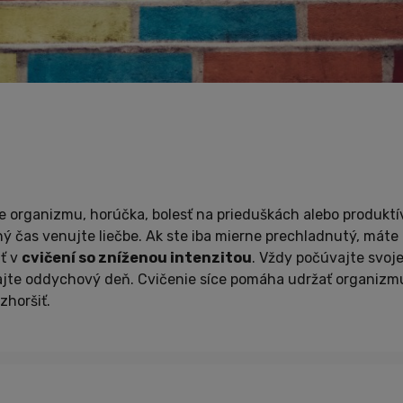
 organizmu, horúčka, bolesť na prieduškách alebo produkt
ný čas venujte liečbe. Ak ste iba mierne prechladnutý, máte
ať v
cvičení so zníženou intenzitou
. Vždy počúvajte svoje
i dajte oddychový deň. Cvičenie síce pomáha udržať organizm
zhoršiť.