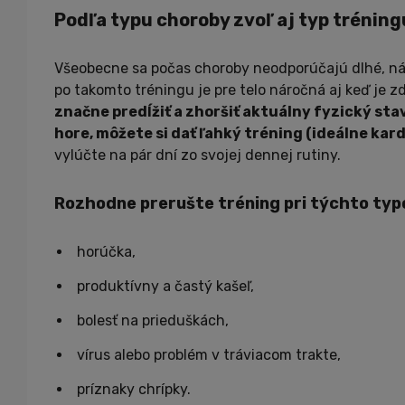
Podľa typu choroby zvoľ aj typ tréning
Všeobecne sa počas choroby neodporúčajú dlhé, ná
po takomto tréningu je pre telo náročná aj keď je z
značne predĺžiť a zhoršiť aktuálny fyzický sta
hore, môžete si dať ľahký tréning (ideálne kard
vylúčte na pár dní zo svojej dennej rutiny.
Rozhodne prerušte tréning pri týchto typ
horúčka,
produktívny a častý kašeľ,
bolesť na prieduškách,
vírus alebo problém v tráviacom trakte,
príznaky chrípky.