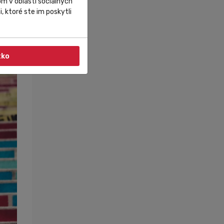
m v oblasti sociálnych
, ktoré ste im poskytli
tko