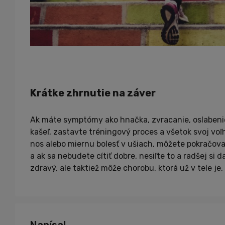
Krátke zhrnutie na záver
Ak máte symptómy ako hnačka, zvracanie, oslabenie
kašeľ, zastavte tréningový proces a všetok svoj voľ
nos alebo miernu bolesť v ušiach, môžete pokračov
a ak sa nebudete cítiť dobre, nesiľte to a radšej s
zdravý, ale taktiež môže chorobu, ktorá už v tele je, 