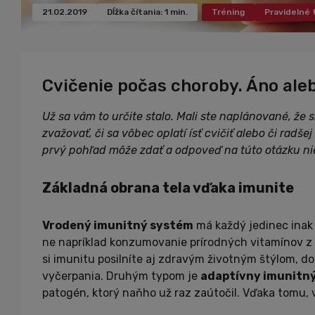
21.02.2019
Dĺžka čítania: 1 min.
Tréning
Pravidelné 
Cvičenie počas choroby. Áno ale
Už sa vám to určite stalo. Mali ste naplánované, že si 
zvažovať, či sa vôbec oplatí ísť cvičiť alebo či radše
prvý pohľad môže zdať a odpoveď na túto otázku nie 
Základná obrana tela vďaka imunite
Vrodený imunitný systém
má každý jedinec inak 
ne napríklad konzumovanie prírodných vitamínov z
si imunitu posilníte aj zdravým životným štýlom, do
vyčerpania. Druhým typom je
adaptívny imunitn
patogén, ktorý naňho už raz zaútočil. Vďaka tomu, v