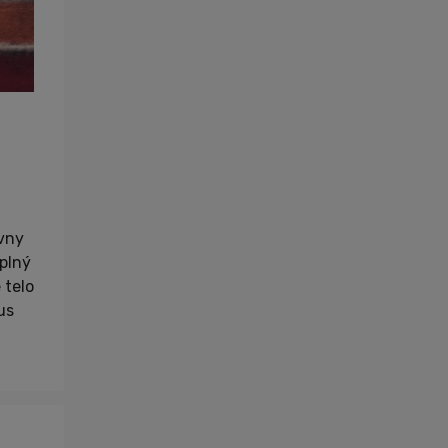
ívny
 plný
 telo
us