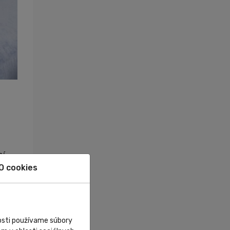
ní
bez
O cookies
s
nosti používame súbory