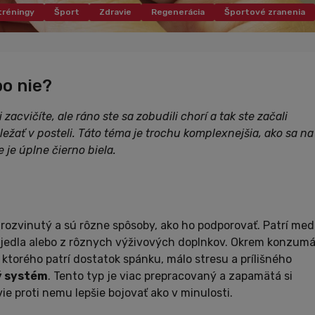
tréningy
Šport
Zdravie
Regenerácia
Športové zranenia
Tipy
Zaujímavosti
No
bo nie?
zacvičíte, ale ráno ste sa zobudili chorí a tak ste začali
j ležať v posteli. Táto téma je trochu komplexnejšia, ako sa na
je úplne čierno biela.
rozvinutý a sú rôzne spôsoby, ako ho podporovať. Patrí med
 jedla alebo z rôznych výživových doplnkov. Okrem konzumá
 ktorého patrí dostatok spánku, málo stresu a prílišného
ý systém
. Tento typ je viac prepracovaný a zapamätá si
ie proti nemu lepšie bojovať ako v minulosti.