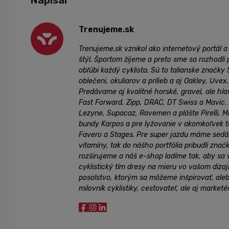
Napísal
Trenujeme.sk
Trenujeme.sk vznikol ako internetový portál a
štýl. Športom žijeme a preto sme sa rozhodli 
obľúbi každý cyklista. Sú to talianske značky
oblečeni, okuliarov a prilieb a aj Oakley, Uve
Predávame aj kvalitné horské, gravel, ale hlav
Fast Forward, Zipp, DRAC, DT Swiss a Mavic.
Lezyne, Supacaz, Ravemen a plášte Pirelli, M
bundy Karpos a pre lyžovanie v akomkoľvek t
Favero a Stages. Pre super jazdu máme sedánk
vitamíny, tak do nášho portfólia pribudli zna
rozširujeme a náš e-shop ladíme tak, aby sa 
cyklistický tím dresy na mieru vo vašom diza
posolstvo, ktorým sa môžeme inšpirovať, aleb
milovník cyklistiky, cestovateľ, ale aj marketé