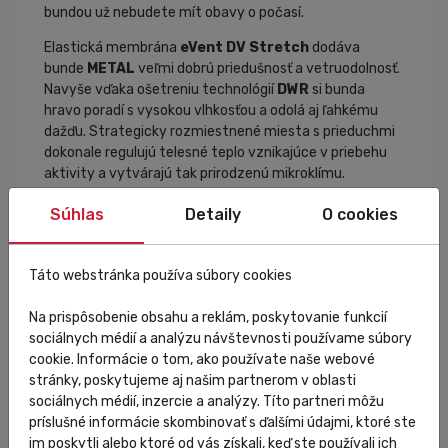
bundou už nebudete mít obavy o počasí.
Elastická membrána
eVent DV Stretch
dodáva
bunde
METAL
veľmi dobrú priedušnosť a vetruodolnosť.
Navyše vďaka ošetreniu technológií
DWR
si bunda
hravo poradí s vysokou vlhkosťou a odolá aj ľahkému
dažďu. Strategicky rozmiestnené miesta s prieduchmi
dokonale regulujú telesné teplo vznikajúce v priebehu
aktivity a vytvárajú tak prirodzenú mikroklímu.
Jedinečný moderný dizajn stelesňuje súčasný a
Súhlas
Detaily
O cookies
technický vzhľad Talianskej značky
ALÉ
.
vetruodolná a priedušná elastická membrána
eVent
DV Stretch
Táto webstránka používa súbory cookies
prieduchy dokonale regulujú telesné teplo
materiál
Soft Shell Thermo Dry
Na prispôsobenie obsahu a reklám, poskytovanie funkcií
ošetreniu technológií
DWR
odolá bunda aj ľahkému
sociálnych médií a analýzu návštevnosti používame súbory
dažďu
cookie. Informácie o tom, ako používate naše webové
vhodná pre teploty od -3 °C do 6 °C
stránky, poskytujeme aj našim partnerom v oblasti
hmotnosť iba 440 g
sociálnych médií, inzercie a analýzy. Títo partneri môžu
vyrobené v Taliansku
príslušné informácie skombinovať s ďalšími údajmi, ktoré ste
im poskytli alebo ktoré od vás získali, keď ste používali ich