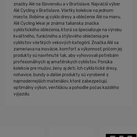
značky Alé na Slovensku a v Bratislave. Najväčší výber
Alé Cycling v Bratislave. Všetky kolekcie na jednom
mieste. Robíme aj cyklo dresy a oblečenie Alé na mieru.
Alé Cycling Wear je známa talianska značka
cyklistického oblečenia, ktorá sa špecializuje na výrobu
kvalitného, funkčného a štýlového oblečenia pre
cyklistov všetkých vekových kategórií. Značka Alé sa
zameriava na inovácie, komfort a výkonnosť, pričom jej
produkty sú navrhnuté tak, aby vyhovovali potrebám
profesionálnych aj amatérskych cyklistov. Ponúka
kolekcie pre mužov, ženy aj deti. Ich cyklistické dresy,
nohavice, bundy a ďalšie produkty sú vyrobené z
najmodernejších materiálov, ktoré zabezpečujú
optimálny výkon, ventiláciu a pohodlie počas každého
výjazdu.