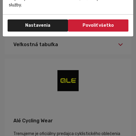
služby.
Špecifikácia
Nastavenia
Povoliť všetko
XL, L, XL, XXL
Veľkosť:
Veľkostná tabuľka
čierna
Farba:
Alé Cycling Wear
Trenujeme je oficiálny predajca cyklistického oblečenia