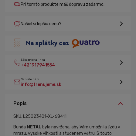
Pri tomto produkte máš dopravu zadarmo.
Našiel si lepšiu cenu?
Zákaznícka linka
+421917941554
Napíšte nám
info@trenujeme.sk
Popis
SKU: L25023401-XL-68411
Bunda
METAL
byla navržena, aby Vám umožnila jízdu v
mrazu, vysoké vlhkosti a studeném větru. S touto