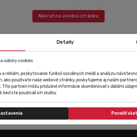
Návrat na úvodnú stránku
Detaily
a súbory cookies
 a reklám, poskytovanie funkcií sociálnych médií a analýzu návštev
m, ako používate naše webové stránky, poskytujeme aj našim partnero
y. Títo partneri môžu príslušné informácie skombinovať s ďalšími údajmi
i, keď ste používali ich služby.
astavenia
Povoliť vše