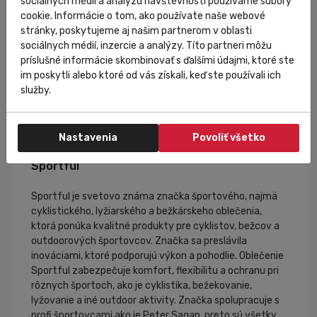
sociálnych médií a analýzu návštevnosti používame súbory
cookie. Informácie o tom, ako používate naše webové
stránky, poskytujeme aj našim partnerom v oblasti
sociálnych médií, inzercie a analýzy. Títo partneri môžu
príslušné informácie skombinovať s ďalšími údajmi, ktoré ste
im poskytli alebo ktoré od vás získali, keď ste používali ich
služby.
Nastavenia
Povoliť všetko
Sportful
Sportful je svetovo známa značka športového, najmä
cyklistického, lyžiarského a bežkárskeho oblečenia,
ktorá ponúka kvalitné produkty pre cyklistov, bežcov a
outdoorových športovcov. Značka sa preslávila
inováciami, ktoré podporujú výkon a pohodlie. Oblečenie
Sportful zabezpečuje komfort, flexibilitu a ochranu pri
rôznych športoch, ako je cyklistika, bežekovanie,
lyžovanie a iné outdoor aktivity. Značka spolupracuje s
profi športovcami ako je Peter Sagan, preto sú všetky