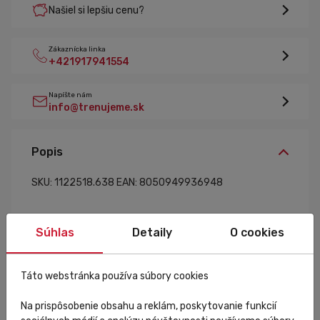
Našiel si lepšiu cenu?
Zákaznícka linka
+421917941554
Napíšte nám
info@trenujeme.sk
Popis
SKU: 1122518.638
EAN: 8050949936948
Súhlas
Detaily
O cookies
Špecifikácia
Táto webstránka používa súbory cookies
Na prispôsobenie obsahu a reklám, poskytovanie funkcií
Veľkostná tabuľka