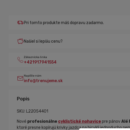
Pri tomto produkte máš dopravu zadarmo.
Našiel si lepšiu cenu?
Zákaznícka linka
+421917941554
Napíšte nám
info@trenujeme.sk
Popis
SKU: L22054401
Nové
profesionálne
cyklistické nohavice
pre pánov
Alé
ktoré presne kopírujú krivky jazdca na bicykli jednoducho n