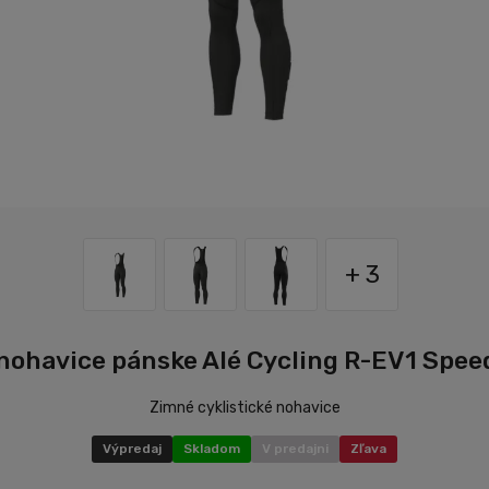
+ 3
 nohavice pánske Alé Cycling R-EV1 Spee
Zimné cyklistické nohavice
Výpredaj
Skladom
V predajni
Zľava