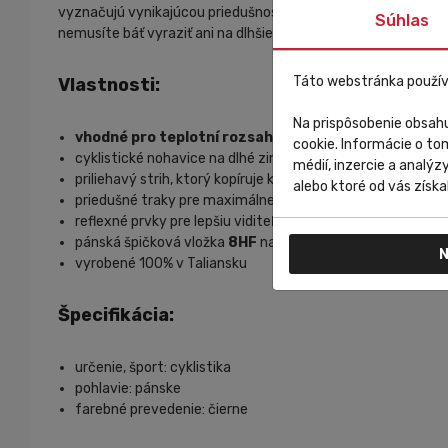
vyznačujú vynikajúcou priedušnosťou a záhrevnosťou. Špeciá
Súhlas
nemusíte báť vyraziť ani na dlhšie trasy, sú totižto vybaven
Táto webstránka použív
Vlastnosti:
Na prispôsobenie obsahu
vhodné pro teplotní rozsah 1 °C 10 °C
cookie. Informácie o to
cyklistické nohavice na dlhé zimné trasy
médií, inzercie a analýz
priliehavý strih, ktorý kopíruje krivky jazdca na bicykli
alebo ktoré od vás získal
priedušné traky pre maximálne pohodlie
reflexné prvky pre lepšiu viditeľnosť na ceste
pánská špičková vložka
8HF
navrhnutá pre dlhé trasy
N
vyrobené 100% v Taliansku
Špecifikácia:
určenie, šport: cyklistika
pohlavie: pánske
farebné prevedenie: čierne