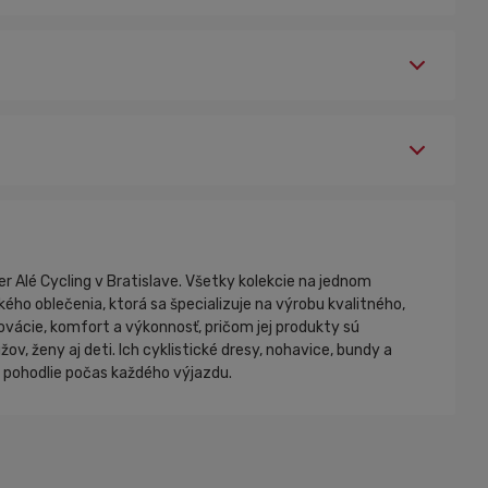
er Alé Cycling v Bratislave. Všetky kolekcie na jednom
kého oblečenia, ktorá sa špecializuje na výrobu kvalitného,
ovácie, komfort a výkonnosť, pričom jej produkty sú
, ženy aj deti. Ich cyklistické dresy, nohavice, bundy a
a pohodlie počas každého výjazdu.