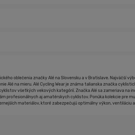
tického oblečenia značky Alé na Slovensku a v Bratislave. Najväčší výb
nie Alé na mieru. Alé Cycling Wear je známa talianska značka cyklistic
yklistov všetkých vekových kategórií. Značka Alé sa zameriava na in
m profesionálnych aj amatérskych cyklistov. Ponúka kolekcie pre mužov
rnejších materiálov, ktoré zabezpečujú optimálny výkon, ventiláciu 