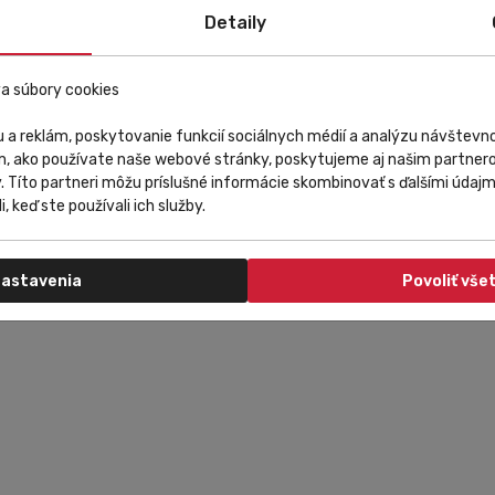
lne traky skvelo držia aj počas pohybu a navyše sú maximálne prieduš
Detaily
é špičkovou vložkou
8HF,
ktorá posúva komfort z jazdy na úplne novú
a súbory cookies
 a reklám, poskytovanie funkcií sociálnych médií a analýzu návštev
m, ako používate naše webové stránky, poskytujeme aj našim partnero
y. Títo partneri môžu príslušné informácie skombinovať s ďalšími údajmi
i, keď ste používali ich služby.
astavenia
Povoliť vše