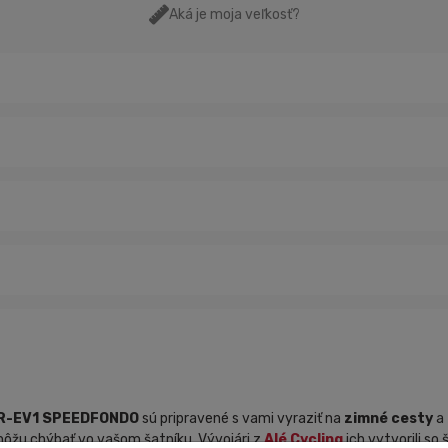
Aká je moja veľkosť?
 R-EV1 SPEEDFONDO
sú pripravené s vami vyraziť na
zimné cesty
a 
emôžu chýbať vo vašom šatníku. Vývojári z
Alé Cycling
ich vytvorili so