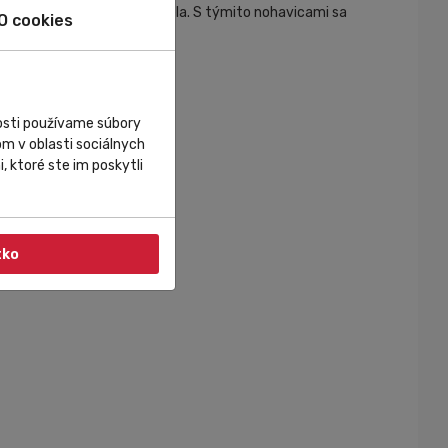
né pre odvod vlhkosti od tela. S týmito nohavicami sa
O cookies
 úroveň.
nosti používame súbory
m v oblasti sociálnych
, ktoré ste im poskytli
tko