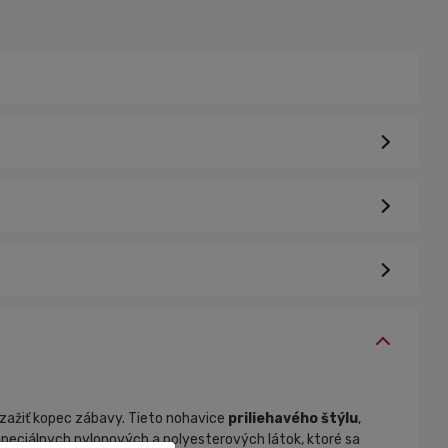
zažiť kopec zábavy. Tieto nohavice
priliehavého štýlu
,
 špeciálnych nylonových a polyesterových látok, ktoré sa