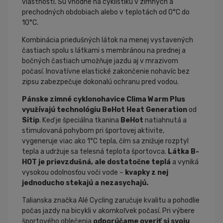
vlastnosti. Sú vhodné na cyklistiku v zimných a
prechodných obdobiach alebo v teplotách od 0°C do
10°C.
Kombinácia priedušných látok na menej vystavených
častiach spolu s látkami s membránou na prednej a
bočných častiach umožňuje jazdu aj v mrazivom
počasí. Inovatívne elastické zakončenie nohavíc bez
zipsu zabezpečuje dokonalú ochranu pred vodou.
Pánske zimné cyklonohavice Clima Warm Plus
využívajú technológiu BeHot Heat Generation
od
Sitip
. Keď je špeciálna tkanina
BeHot
natiahnutá a
stimulovaná pohybom pri športovej aktivite,
vygeneruje viac ako 1°C tepla, čím sa znižuje rozptyl
tepla a udržuje sa telesná teplota športovca.
Látka B-
HOT je prievzdušná, ale dostatočne teplá
a vyniká
vysokou odolnosťou voči vode –
kvapky z nej
jednoducho stekajú a nezasychajú.
Talianska značka Alé Cycling zaručuje kvalitu a pohodlie
počas jazdy na bicykli v akomkoľvek počasí. Pri výbere
športového oblečenia
odporúčame overiť si svoju