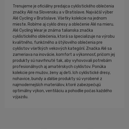
Trenujeme je oficiálny predajca cyklistického oblečenia
značky Alé na Slovensku a v Bratislave. Najväčší výber
Alé Cycling v Bratislave. Všetky kolekcie na jednom
mieste. Robíme aj cyklo dresy a oblečenie Alé na mieru.
Alé Cycling Wear je známa talianska značka
cyklistického oblečenia, ktorá sa špecializuje na výrobu
kvalitného, funkčného a štýlového oblečenia pre
cyklistov všetkých vekových kategórií. Značka Alé sa
zameriava na inovácie, komfort a výkonnosť, pričom jej
produkty sú navrhnuté tak, aby vyhovovali potrebám
profesionálnych aj amatérskych cyklistov. Ponúka
kolekcie pre mužov, ženy aj deti. Ich cyklistické dresy,
nohavice, bundy a ďalšie produkty sú vyrobené z
najmodernejších materiálov, ktoré zabezpečujú
optimálny výkon, ventiláciu a pohodlie počas každého
výjazdu.