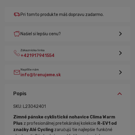
Pri tomto produkte máš dopravu zadarmo.
Našiel si lepšiu cenu?
Zákaznícka linka
+421917941554
Napíšte nám
info@trenujeme.sk
Popis
SKU: L23042401
Zimné pánske cyklistické nohavice Clima Warm
Plus
z profesionálnej pretekárskej kolekcie
R-EV1 od
značky Alé Cycling
zaručujú tie najlepšie funkčné