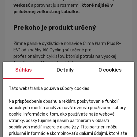
veľkosť
a porovnať ju s rozmermi,
ktoré nájdeš v
priloženej veľkostnej tabuľke.
Pre koho je produkt určený
Zimné pánske cyklistické nohavice Clima Warm Plus R-
EV1 od značky Alé Cycling sú určené pre
profesionálnych cyklistov, ktorí si potrpia na vysokej
funkčnosti cyklistického oblečenia.
Súhlas
Detaily
O cookies
Vlastnosti produktu
Táto webstránka používa súbory cookies
technológia Body mapping
vetruvzdorné, priedušné a vodoodpudivé materiály
Na prispôsobenie obsahu a reklám, poskytovanie funkcií
reflexné prvky pre zvýšenú viditeľnosť
sociálnych médií a analýzu návštevnosti používame súbory
vhodné pre teplotu od 0 do 10 °C
cookie. Informácie o tom, ako používate naše webové
Cyklistická vložka
Double Ergo 8HF – to najlepšie
stránky, poskytujeme aj našim partnerom v oblasti
čo Alé ponúka
sociálnych médií, inzercie a analýzy. Títo partneri môžu
látka
B-hot thermo DWR
príslušné informácie skombinovať s ďalšími údajmi, ktoré ste