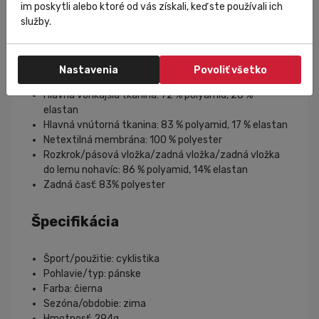
ploché elastické švy zaručujú pohodlné nosenie a
im poskytli alebo ktoré od vás získali, keď ste používali ich
minimalizujú otlaky
služby.
Materiál
Nastavenia
Povoliť všetko
Hlavná vonkajšia tkanina: 72 % polyamid, 28 %
elastan
Hlavná vnútorná tkanina: 83 % polyamid, 17 % elastan
Netextilná membrána: 100 % polyester
Rozkrok/pásová vložka/zadná vložka/zadná vložka
do lemu nohavíc: 86 % polyamid, 14% elastan
Zadná časť: 83% polyester
Špecifikácia
Šport/použitie: cyklistika
Pohlavie/typ: pánske
Farba: čierna
Sezóna/obdobie: zima
Hmotnosť: 294g