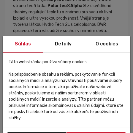
stranu tvoří látka
Polartec®Alpha®
z osvědčené
tkaniny regulující teplotu a známou pro svou aktivní
izolaci a ultra vysokou prodyšnost. Vnější strana je
tvořena látkou Hydro Tech 2L s celoplošnou DWR
úpravou, která vás udrží v suchu i v mírném dešti.
Použití pro teplotní rozsah 2 ° až 14 ° C.
Súhlas
Detaily
O cookies
Ploché švy.
Prodyšné teplé látky jsou elastické a zajišťují tepelný
komfort.
Táto webstránka používa súbory cookies
3 zadní kapsy.
Reflexní prvky pro dobrou viditelnost na silnici.
Na prispôsobenie obsahu a reklám, poskytovanie funkcií
Anatomicky tvarované ukončení rukávů a ochranné
sociálnych médií a analýzu návštevnosti používame súbory
zakončení zipů zajišťují maximální pohodlí.
cookie. Informácie o tom, ako používate naše webové
stránky, poskytujeme aj našim partnerom v oblasti
sociálnych médií, inzercie a analýzy. Títo partneri môžu
príslušné informácie skombinovať s ďalšími údajmi, ktoré ste
im poskytli alebo ktoré od vás získali, keď ste používali ich
Špecifikácia
služby.
M
Veľkosť: