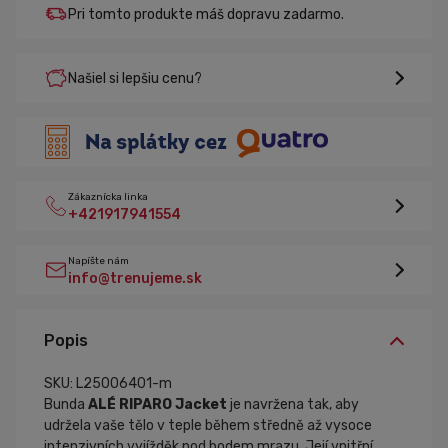
Pri tomto produkte máš dopravu zadarmo.
Našiel si lepšiu cenu?
Zákaznícka linka
+421917941554
Napíšte nám
info@trenujeme.sk
Popis
SKU: L25006401-m
Bunda
ALÉ RIPARO Jacket
je navržena tak, aby
udržela vaše tělo v teple během středně až vysoce
intenzivních vyjížděk pod bodem mrazu. Její vnitřní