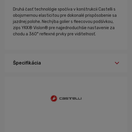
Druhá časť technológie spočíva v konštrukcii Castelli s
obojsmernou elasticitou pre dokonalé prispôsobenie sa
jazdnej polohe. Nechýba golier s fleecovou podšívkou,
zips YKK® Vislon® pre najjednoduchšie nastavenie za
chodu a 360° reflexné prvky pre viditeľnosť.
Špecifikácia
3XL
Veľkosť:
085 svetlá čierna
Farba: