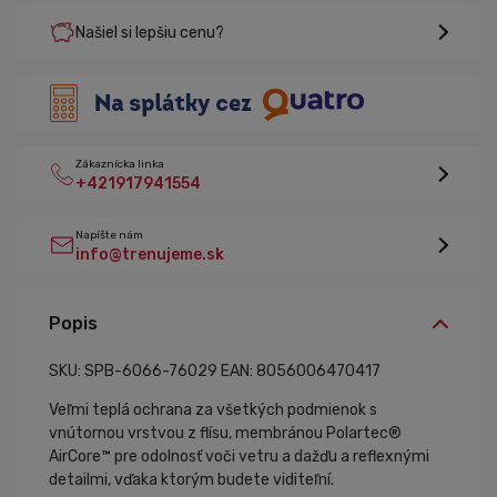
Našiel si lepšiu cenu?
Zákaznícka linka
+421917941554
Napíšte nám
info@trenujeme.sk
Popis
SKU: SPB-6066-76029
EAN: 8056006470417
Veľmi teplá ochrana za všetkých podmienok s
vnútornou vrstvou z flísu, membránou Polartec®
AirCore™ pre odolnosť voči vetru a dažďu a reflexnými
detailmi, vďaka ktorým budete viditeľní.