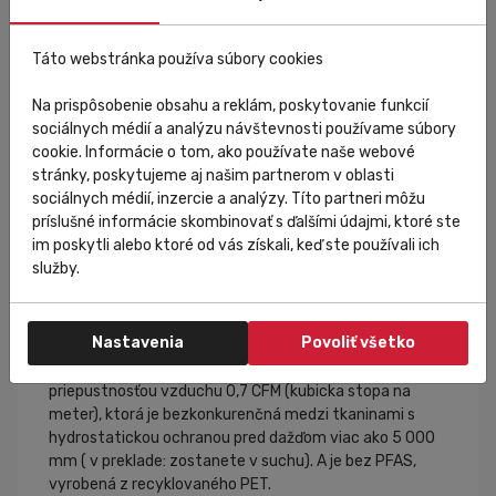
Táto webstránka používa súbory cookies
Materiálové zloženie:
Na prispôsobenie obsahu a reklám, poskytovanie funkcií
sociálnych médií a analýzu návštevnosti používame súbory
100%polyester
cookie. Informácie o tom, ako používate naše webové
stránky, poskytujeme aj našim partnerom v oblasti
Navrhnutá, aby zvládla všetko, pri jazde v chladných a
sociálnych médií, inzercie a analýzy. Títo partneri môžu
niekedy mokrých podmienkach.
príslušné informácie skombinovať s ďalšími údajmi, ktoré ste
im poskytli alebo ktoré od vás získali, keď ste používali ich
Časť technológie spočíva v materiáli Polartec®
služby.
AirCore™ s fleecovou podšívkou o hmotnosti 298g.
Je mimoriadne teplá, s mikromriežkovou štruktúrou vo
Nastavenia
Povoliť všetko
vnútri, ktorá zachytáva vzduch pre izoláciu, a je plne
odolná voči vetru. Je tiež mimoriadne priedušná, s
priepustnosťou vzduchu 0,7 CFM (kubicka stopa na
meter), ktorá je bezkonkurenčná medzi tkaninami s
hydrostatickou ochranou pred dažďom viac ako 5 000
mm ( v preklade: zostanete v suchu). A je bez PFAS,
vyrobená z recyklovaného PET.