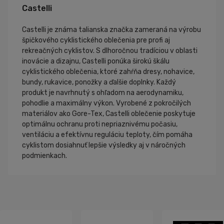
Castelli
Castelli je známa talianska značka zameraná na výrobu
špičkového cyklistického oblečenia pre profi aj
rekreačných cyklistov. S dlhoročnou tradíciou v oblasti
inovácie a dizajnu, Castelli ponúka širokú škálu
cyklistického oblečenia, ktoré zahŕňa dresy, nohavice,
bundy, rukavice, ponožky a ďalšie doplnky. Každý
produkt je navrhnutý s ohľadom na aerodynamiku,
pohodlie a maximálny výkon. Vyrobené z pokročilých
materiálov ako Gore-Tex, Castelli oblečenie poskytuje
optimálnu ochranu proti nepriaznivému počasiu,
ventiláciu a efektívnu reguláciu teploty, čím pomáha
cyklistom dosiahnuť lepšie výsledky aj v náročných
podmienkach.